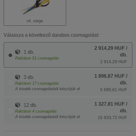
vil. sárga
Válassza a következő darabos csomagolást:
2 914,29 HUF
/
1 db.
db.
Raktáron
51
csomagolás
2 914,29 HUF
1 896,87 HUF
/
3 db.
db.
Raktáron
17
csomagolás
A kisebb csomagolásból készítjük el
5 690,61 HUF
1 327,81 HUF
/
12 db.
db.
Raktáron
4
csomagolás
A kisebb csomagolásból készítjük el
15 933,72 HUF