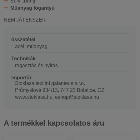
Súly:
100 g
Műanyag fogantyú
NEM JÁTÉKSZER
összetétel
acél, műanyag
Technikák
ragasztás és nyírás
Importőr
Stoklasa textilní galanterie s.r.o.
Průmyslová 934/13, 747 23 Bolatice, CZ
www.stoklasa.hu, eshop@stoklasa.hu
A termékkel kapcsolatos áru