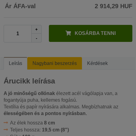
Ár ÁFA-val
2 914,29 HUF
+
KOSÁRBA TENNI
-
Leírás
Nagybani beszerzés
Kérdések
Árucikk leírása
A jó minőségű ollónak
élezett acél vágólapja van, a
fogantyúja puha, kellemes fogású.
Textília és papír nyírására alkalmas. Megbízhatnak az
élességében és a pontos nyírásban.
Az élek hossza
8 cm
Teljes hossza:
19,5 cm (8")