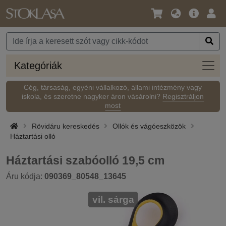
Nyelv
Fő
Beje
/
ajánlat
Pénznem
Kateg
Kategóriák
Cég, társaság, egyéni vállalkozó, állami intézmény vagy
iskola, és szeretne nagyker áron vásárolni?
Regisztráljon
most
Rövidáru kereskedés
Ollók és vágóeszközök
Háztartási olló
Háztartási szabóolló 19,5 cm
Áru kódja:
090369_80548_13645
vil. sárga