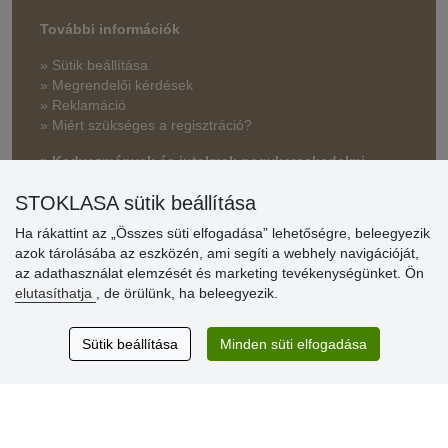
További információk
» Sütik beállítása
» Megrendelői kérdések
» Reklamáció
» Miért szükséges a regisztráció?
» Kedvezmények és jutalmak nagykereskedelmi
vásárlóinknak
STOKLASA sütik beállítása
» Súgó
Ha rákattint az „Összes süti elfogadása” lehetőségre, beleegyezik
azok tárolásába az eszközén, ami segíti a webhely navigációját,
az adathasználat elemzését és marketing tevékenységünket. Ön
Vásárlók
elutasíthatja
, de örülünk, ha beleegyezik.
értékelése
Sütik beállítása
Minden süti elfogadása
Excellent service
Thank you.
Aktuális 159 recenzió