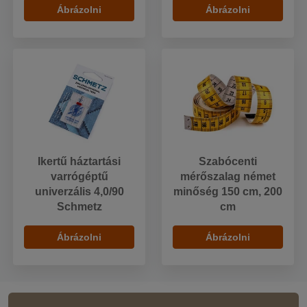
Ábrázolni
Ábrázolni
Ikertű háztartási
Szabócenti
varrógéptű
mérőszalag német
univerzális 4,0/90
minőség 150 cm, 200
Schmetz
cm
Ábrázolni
Ábrázolni