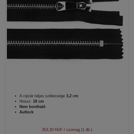
A cipzár teljes szélessége
3,2 cm
Hossz:
18 cm
Nem bontható
Autlock
353,30 HUF
/ csomag (1 db.)