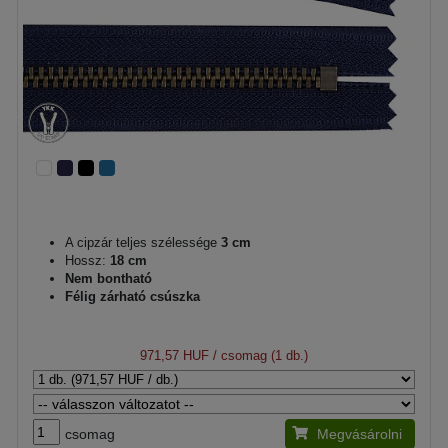
A cipzár teljes szélessége
3 cm
Hossz:
18 cm
Nem bontható
Félig zárható csúszka
971,57 HUF
/ csomag (1 db.)
csomag
Megvásárolni