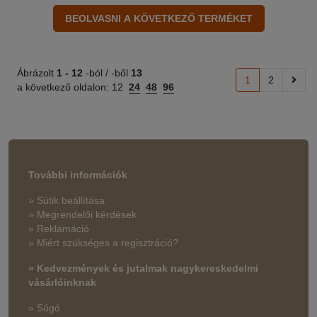
Ábrázolt
1 -
12
-ból / -ből
13
1
2
a következő oldalon:
12
24
48
96
További információk
» Sütik beállítása
» Megrendelői kérdések
» Reklamáció
» Miért szükséges a regisztráció?
» Kedvezmények és jutalmak nagykereskedelmi
vásárlóinknak
» Súgó