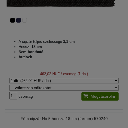
A cipzár teljes szélessége
3,3 cm
Hossz:
18 cm
Nem bontható
Autlock
462,02 HUF
/ csomag (1 db.)
csomag
Megvásárolni
Fém cipzár No 5 hossza 18 cm (farmer) 570240