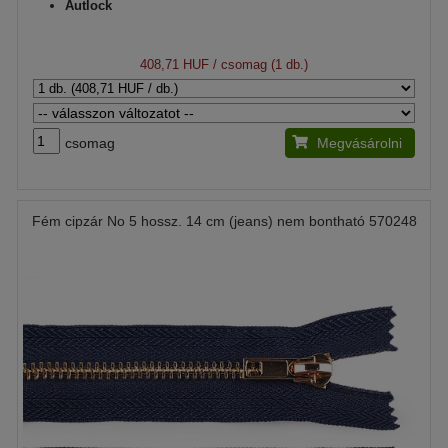
Autlock
408,71 HUF
/ csomag (1 db.)
csomag
Megvásárolni
Fém cipzár No 5 hossz. 14 cm (jeans) nem bontható 570248