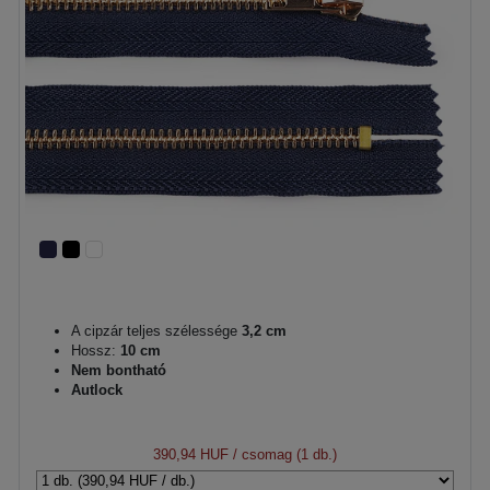
A cipzár teljes szélessége
3,2 cm
Hossz:
10 cm
Nem bontható
Autlock
390,94 HUF
/ csomag (1 db.)