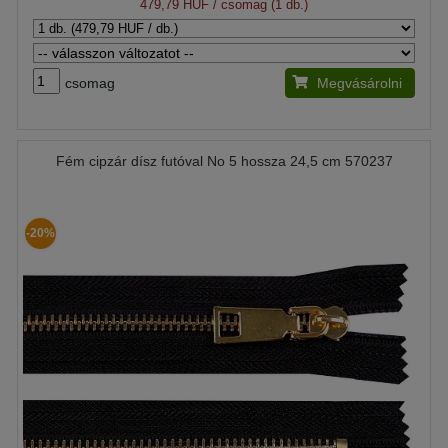
479,79 HUF
/ csomag (1 db.)
csomag
Megvásárolni
Fém cipzár dísz futóval No 5 hossza 24,5 cm 570237
-20%