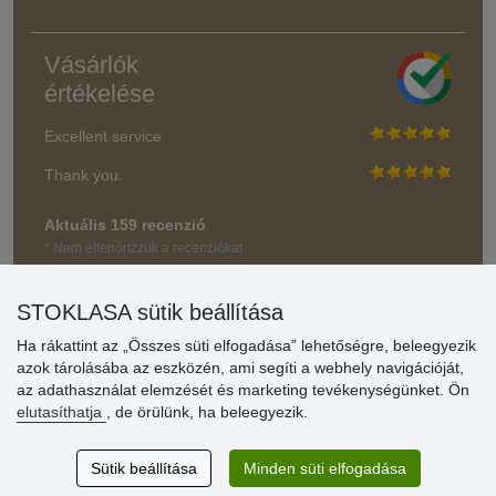
Vásárlók
értékelése
Excellent service
Thank you.
Aktuális 159 recenzió
* Nem ellenőrizzük a recenziókat
STOKLASA sütik beállítása
Ha rákattint az „Összes süti elfogadása” lehetőségre, beleegyezik
azok tárolásába az eszközén, ami segíti a webhely navigációját,
az adathasználat elemzését és marketing tevékenységünket. Ön
elutasíthatja
, de örülünk, ha beleegyezik.
Sütik beállítása
Minden süti elfogadása
© Stoklasa textilní galanterie s.r.o. 2026.