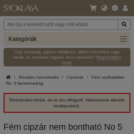
Nyelv
Fő
Beje
/
ajánlat
Pénznem
Kateg
Kategóriák
Cég, társaság, egyéni vállalkozó, állami intézmény vagy
iskola, és szeretne nagyker áron vásárolni?
Regisztráljon
most
Rövidáru kereskedés
Cipzárak
Fém oszthatatlan
No. 5 farmernadrág
Elnézésüket kérjük, de az áru elfogyott. Válasszanak aktuális
kínálatunkból.
Fém cipzár nem bontható No 5