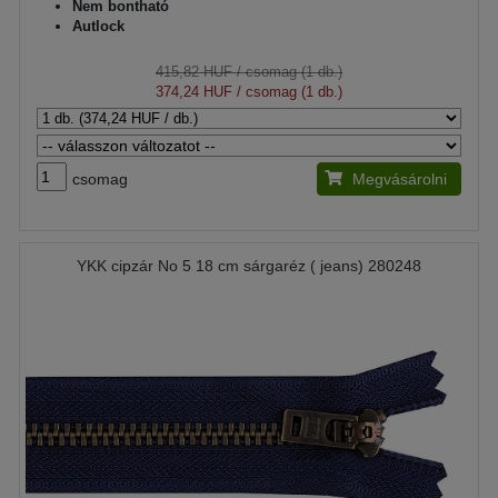
Nem bontható
Autlock
415,82 HUF
/ csomag (1 db.)
374,24 HUF
/ csomag (1 db.)
csomag
Megvásárolni
YKK cipzár No 5 18 cm sárgaréz ( jeans) 280248