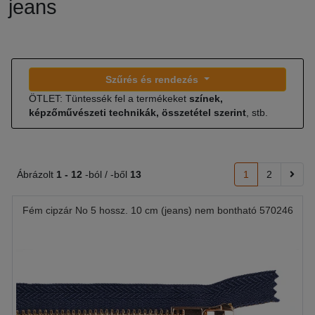
jeans
Szűrés és rendezés
ÖTLET: Tüntessék fel a termékeket
színek,
képzőművészeti technikák, összetétel szerint
, stb.
Ábrázolt
1 -
12
-ból / -ből
13
1
2
Fém cipzár No 5 hossz. 10 cm (jeans) nem bontható 570246