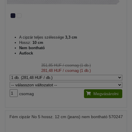
A cipzár teljes szélessége
3,3 cm
Hossz:
10 cm
Nem bontható
Autlock
351,85 HUF
/ csomag (1 db.)
281,48 HUF
/ csomag (1 db.)
csomag
Megvásárolni
Fém cipzár No 5 hossz. 12 cm (jeans) nem bontható 570247