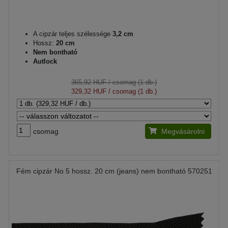
A cipzár teljes szélessége
3,2 cm
Hossz:
20 cm
Nem bontható
Autlock
365,92 HUF
/ csomag (1 db.)
329,32 HUF
/ csomag (1 db.)
csomag
Megvásárolni
Fém cipzár No 5 hossz. 20 cm (jeans) nem bontható 570251