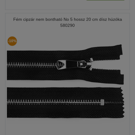
Fém cipzár nem bontható No 5 hossz 20 cm dísz húzóka
580290
-10%