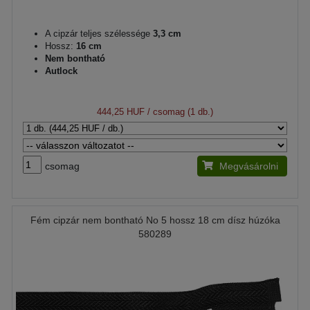
A cipzár teljes szélessége
3,3 cm
Hossz:
16 cm
Nem bontható
Autlock
444,25 HUF
/ csomag (1 db.)
csomag
Megvásárolni
Fém cipzár nem bontható No 5 hossz 18 cm dísz húzóka
580289