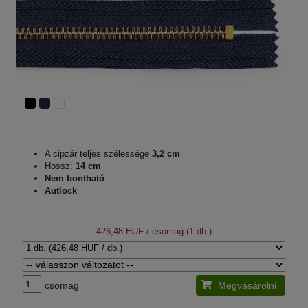
A cipzár teljes szélessége
3,2 cm
Hossz:
14 cm
Nem bontható
Autlock
426,48 HUF
/ csomag (1 db.)
csomag
Megvásárolni