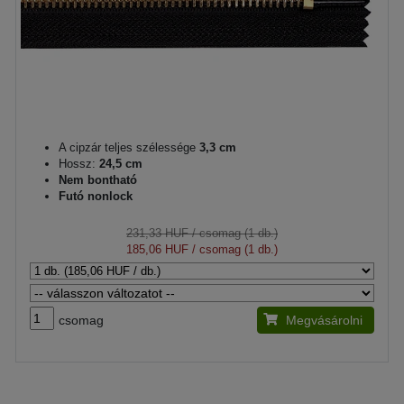
A cipzár teljes szélessége
3,3 cm
Hossz:
24,5 cm
Nem bontható
Futó nonlock
231,33 HUF
/ csomag (1 db.)
185,06 HUF
/ csomag (1 db.)
csomag
Megvásárolni