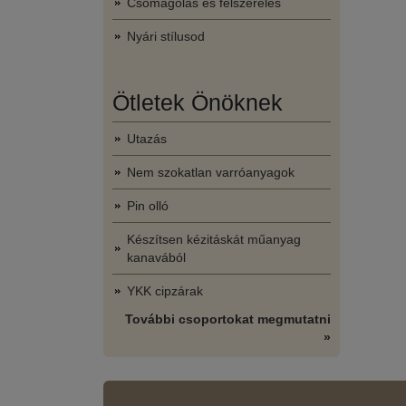
Csomagolás és felszerelés
Nyári stílusod
Ötletek Önöknek
Utazás
Nem szokatlan varróanyagok
Pin olló
Készítsen kézitáskát műanyag
kanavából
YKK cipzárak
További csoportokat megmutatni
»