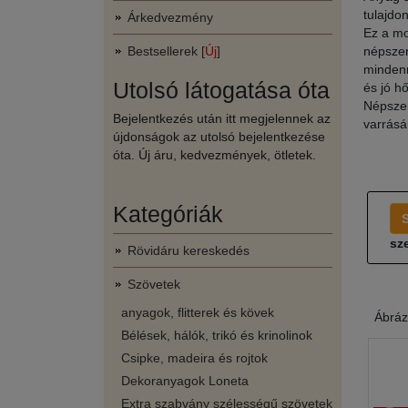
tulajdo
Árkedvezmény
Ez a mo
Bestsellerek [
Új
]
népszer
mindenn
Utolsó látogatása óta
és jó h
Népszer
Bejelentkezés után itt megjelennek az
varrásá
újdonságok az utolsó bejelentkezése
óta. Új áru, kedvezmények, ötletek.
Kategóriák
sze
Rövidáru kereskedés
Szövetek
anyagok, flitterek és kövek
Ábráz
Bélések, hálók, trikó és krinolinok
Csipke, madeira és rojtok
Dekoranyagok Loneta
Extra szabvány szélességű szövetek