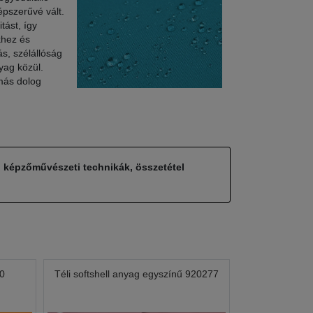
épszerűvé vált.
tást, így
khez és
s, szélállóság
yag közül.
más dolog
, képzőművészeti technikák, összetétel
40
Téli softshell anyag egyszínű 920277