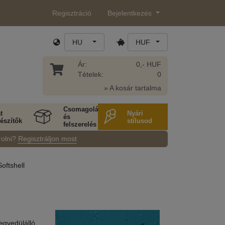
Regisztráció
Bejelentkezés
HU
HUF
Ár:
0,- HUF
Tételek:
0
» A kosár tartalma
Csomagolás
t
Nyári
és
észítők
stílusod
felszerelés
rolni?
Regisztráljon most
Softshell
egyedülálló