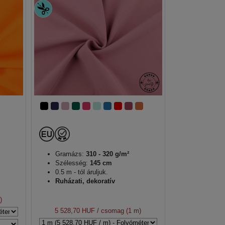
Gramázs:
310 - 320 g/m²
Szélesség:
145 cm
0.5 m - tól áruljuk.
Ruházati, dekoratív
)
5 528,70 HUF
/ csomag (1 m)