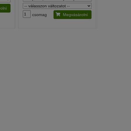
olni
csomag
Megvásárolni