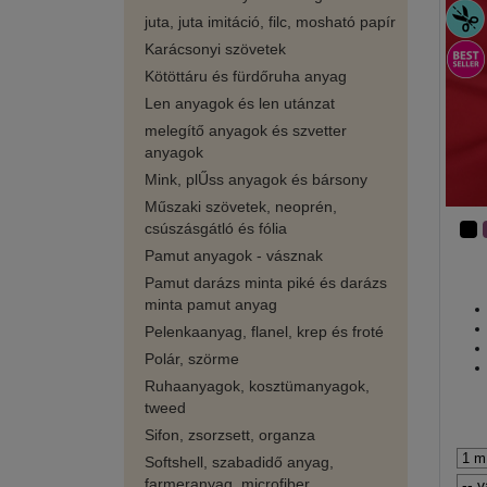
juta, juta imitáció, filc, mosható papír
Karácsonyi szövetek
Kötöttáru és fürdőruha anyag
Len anyagok és len utánzat
melegítő anyagok és szvetter
anyagok
Mink, plŰss anyagok és bársony
Műszaki szövetek, neoprén,
csúszásgátló és fólia
Pamut anyagok - vásznak
Pamut darázs minta piké és darázs
minta pamut anyag
Pelenkaanyag, flanel, krep és froté
Polár, szörme
Ruhaanyagok, kosztümanyagok,
tweed
Sifon, zsorzsett, organza
Softshell, szabadidő anyag,
farmeranyag, microfiber