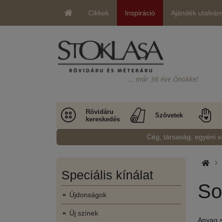
Cikkek
Inspiráció
Ajándék utalván
… már 36 éve Önökkel
Rövidáru
Szövetek
kereskedés
Cég, társaság, egyéni v
Speciális kínálat
So
Újdonságok
Új színek
Anyag s