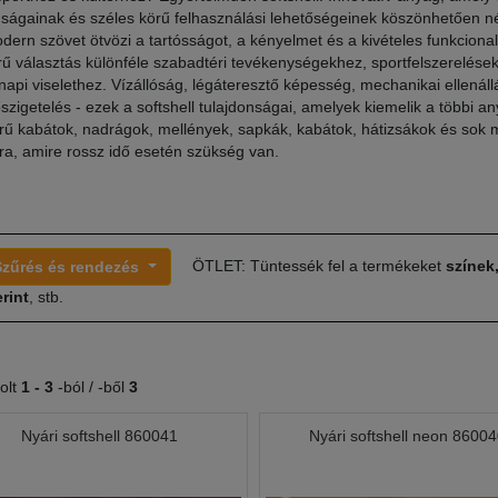
nságainak és széles körű felhasználási lehetőségeinek köszönhetően n
dern szövet ötvözi a tartósságot, a kényelmet és a kivételes funkcionali
ű választás különféle szabadtéri tevékenységekhez, sportfelszerelése
api viselethez. Vízállóság, légáteresztő képesség, mechanikai ellenállá
őszigetelés - ezek a softshell tulajdonságai, amelyek kiemelik a többi an
ű kabátok, nadrágok, mellények, sapkák, kabátok, hátizsákok és sok 
ra, amire rossz idő esetén szükség van.
ÖTLET: Tüntessék fel a termékeket
színek
Szűrés és rendezés
rint
, stb.
olt
1 -
3
-ból / -ből
3
Nyári softshell 860041
Nyári softshell neon 8600