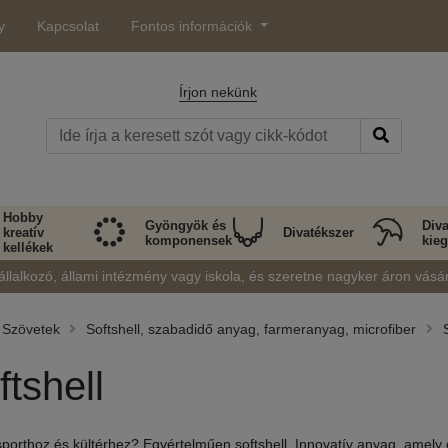
y
Kapcsolat
Fontos információk
Írjon nekünk
Hobby
Gyöngyök és
Diva
kreatív
Divatékszer
komponensek
kieg
kellékek
állalkozó, állami intézmény vagy iskola, és szeretne nagyker áron vásá
Szövetek
Softshell, szabadidő anyag, farmeranyag, microfiber
ftshell
porthoz és kültérhez? Egyértelműen softshell. Innovatív anyag, amely 