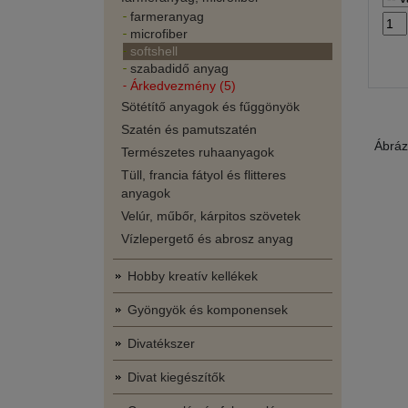
farmeranyag
microfiber
softshell
szabadidő anyag
Árkedvezmény (5)
Sötétítő anyagok és fűggönyök
Szatén és pamutszatén
Ábráz
Természetes ruhaanyagok
Tüll, francia fátyol és flitteres
anyagok
Velúr, műbőr, kárpitos szövetek
Vízlepergető és abrosz anyag
Hobby kreatív kellékek
Gyöngyök és komponensek
Divatékszer
Divat kiegészítők