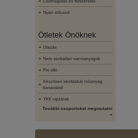
Csomagolás és felszerelés
Nyári stílusod
Ötletek Önöknek
Utazás
Nem szokatlan varróanyagok
Pin olló
Készítsen kézitáskát műanyag
kanavából
YKK cipzárak
További csoportokat megmutatni
»