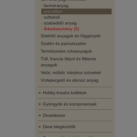
farmeranyag
microfiber
softshell
szabadidő anyag
Árkedvezmény (5)
Sötétítő anyagok és fűggönyök
Szatén és pamutszatén
Természetes ruhaanyagok
Tüll, francia fátyol és flitteres
anyagok
Velúr, műbőr, kárpitos szövetek
Vízlepergető és abrosz anyag
Hobby kreatív kellékek
Gyöngyök és komponensek
Divatékszer
Divat kiegészítők