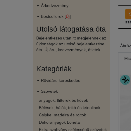
Árkedvezmény
Bestsellerek [
Új
]
sze
Utolsó látogatása óta
Bejelentkezés után itt megjelennek az
újdonságok az utolsó bejelentkezése
Ábráz
óta. Új áru, kedvezmények, ötletek.
Mic
Kategóriák
Rövidáru kereskedés
Szövetek
anyagok, flitterek és kövek
Bélések, hálók, trikó és krinolinok
Csipke, madeira és rojtok
Dekoranyagok Loneta
Extra szabvány szélességű szövetek