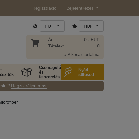
Regisztráció
Bejelentkezés
HU
HUF
Ár:
0,- HUF
Tételek:
0
» A kosár tartalma
Csomagolás
t
Nyári
és
észítők
stílusod
felszerelés
rolni?
Regisztráljon most
Microfiber