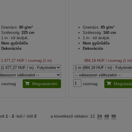
Gramázs:
80 g/m²
Gramázs:
85 g/m²
Szélesség:
225 cm
Szélesség:
160 cm
1 m - tól áruljuk.
1 m - tól áruljuk.
Nem gyűrődős
Nem gyűrődős
Dekorációs
Dekorációs
1 477,27 HUF
/ csomag (1 m)
984,19 HUF
/ csomag (1 m)
csomag
Megvásárolni
csomag
Megvásár
olt
1 -
2
-ból / -ből
2
a következő oldalon:
12
24
48
96