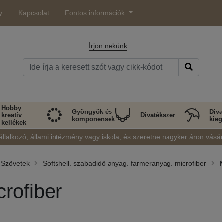
y
Kapcsolat
Fontos információk
Írjon nekünk
Hobby
Gyöngyök és
Diva
kreatív
Divatékszer
komponensek
kieg
kellékek
állalkozó, állami intézmény vagy iskola, és szeretne nagyker áron vásá
Szövetek
Softshell, szabadidő anyag, farmeranyag, microfiber
crofiber