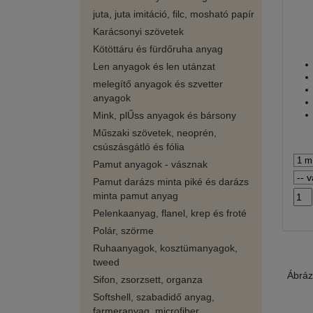
juta, juta imitáció, filc, mosható papír
Karácsonyi szövetek
Kötöttáru és fürdőruha anyag
Len anyagok és len utánzat
melegítő anyagok és szvetter
anyagok
Mink, plŰss anyagok és bársony
Műszaki szövetek, neoprén,
csúszásgátló és fólia
Pamut anyagok - vásznak
Pamut darázs minta piké és darázs
minta pamut anyag
Pelenkaanyag, flanel, krep és froté
Polár, szörme
Ruhaanyagok, kosztümanyagok,
tweed
Ábráz
Sifon, zsorzsett, organza
Softshell, szabadidő anyag,
farmeranyag, microfiber