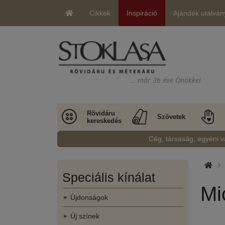
Cikkek
Inspiráció
Ajándék utalván
… már 36 éve Önökkel
Rövidáru
Szövetek
kereskedés
Cég, társaság, egyéni v
Speciális kínálat
Mi
Újdonságok
Új színek