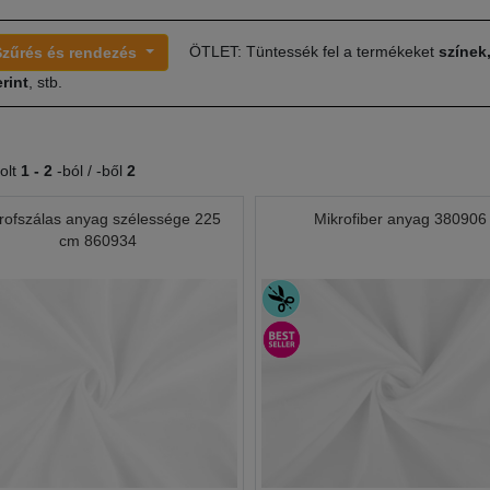
ÖTLET: Tüntessék fel a termékeket
színek
Szűrés és rendezés
rint
, stb.
olt
1 -
2
-ból / -ből
2
rofszálas anyag szélessége 225
Mikrofiber anyag 380906
cm 860934