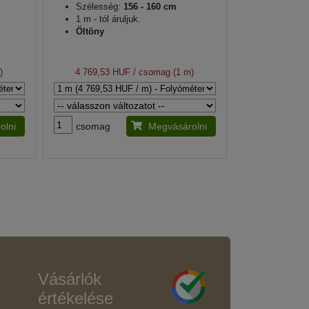
Szélesség:
156 - 160 cm
1 m - tól áruljuk.
Öltöny
)
4 769,53 HUF
/ csomag (1 m)
olni
csomag
Megvásárolni
Vásárlók
értékelése