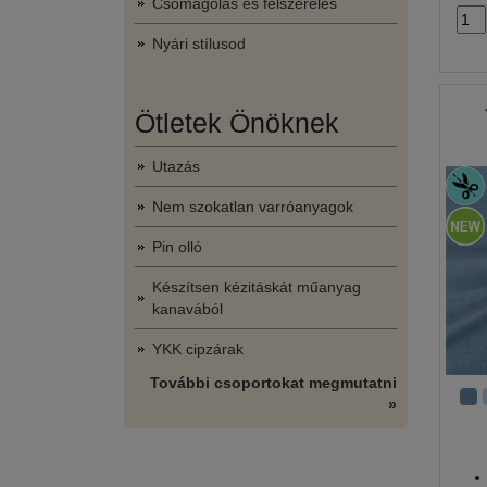
Csomagolás és felszerelés
Nyári stílusod
Ötletek Önöknek
Utazás
Nem szokatlan varróanyagok
Pin olló
Készítsen kézitáskát műanyag
kanavából
YKK cipzárak
További csoportokat megmutatni
»