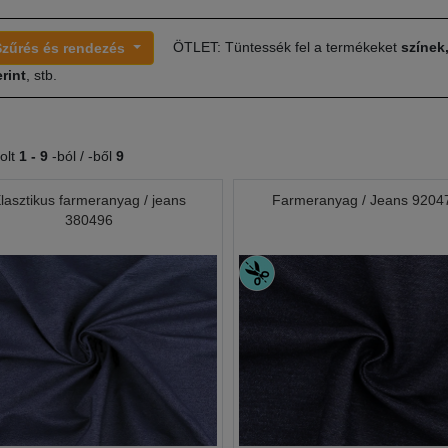
ÖTLET: Tüntessék fel a termékeket
színek
Szűrés és rendezés
rint
, stb.
olt
1 -
9
-ból / -ből
9
lasztikus farmeranyag / jeans
Farmeranyag / Jeans 9204
380496