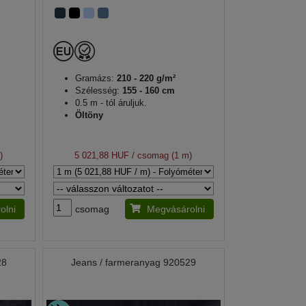
Gramázs:
210 - 220 g/m²
Szélesség:
155 - 160 cm
0.5 m - tól áruljuk.
Öltöny
)
5 021,88 HUF
/ csomag (1 m)
olni
csomag
Megvásárolni
28
Jeans / farmeranyag 920529