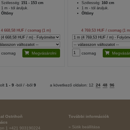
Szélesség:
151 - 153 cm
Szélesség:
160 cm
1 m - tól áruljuk.
1 m - tól áruljuk.
Öltöny
Öltöny
4 668,58 HUF
/ csomag (1 m)
4 769,53 HUF
/ csomag (1 m
csomag
Megvásárolni
csomag
Megvásár
olt
1 -
9
-ból / -ből
9
a következő oldalon:
12
24
48
96
al Ostrihoň
További információk
mács
» Sütik beállítása
fon 1 +421 903190224