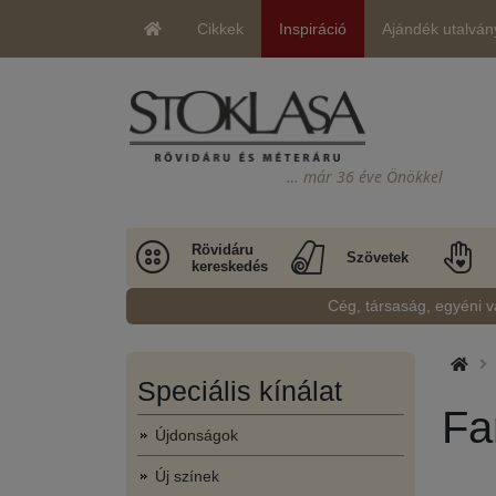
Cikkek
Inspiráció
Ajándék utalván
… már 36 éve Önökkel
Rövidáru
Szövetek
kereskedés
Cég, társaság, egyéni v
Speciális kínálat
Fa
Újdonságok
Új színek