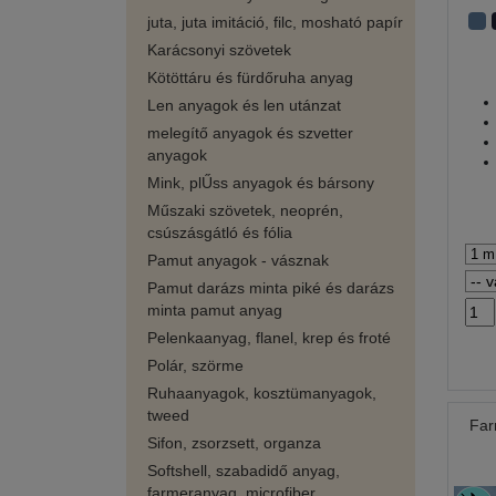
juta, juta imitáció, filc, mosható papír
Karácsonyi szövetek
Kötöttáru és fürdőruha anyag
Len anyagok és len utánzat
melegítő anyagok és szvetter
anyagok
Mink, plŰss anyagok és bársony
Műszaki szövetek, neoprén,
csúszásgátló és fólia
Pamut anyagok - vásznak
Pamut darázs minta piké és darázs
minta pamut anyag
Pelenkaanyag, flanel, krep és froté
Polár, szörme
Ruhaanyagok, kosztümanyagok,
tweed
Far
Sifon, zsorzsett, organza
Softshell, szabadidő anyag,
farmeranyag, microfiber