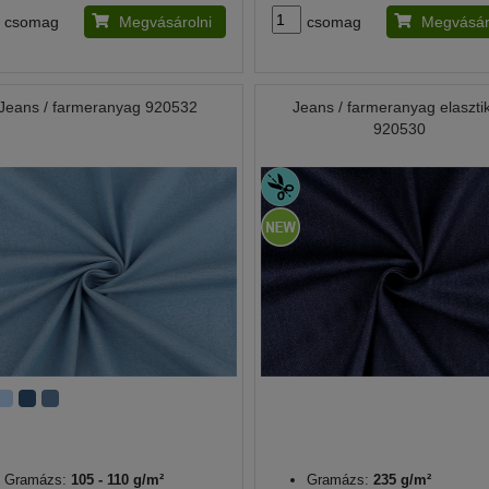
csomag
Megvásárolni
csomag
Megvásár
Jeans / farmeranyag 920532
Jeans / farmeranyag elaszti
920530
Gramázs:
105 - 110 g/m²
Gramázs:
235 g/m²