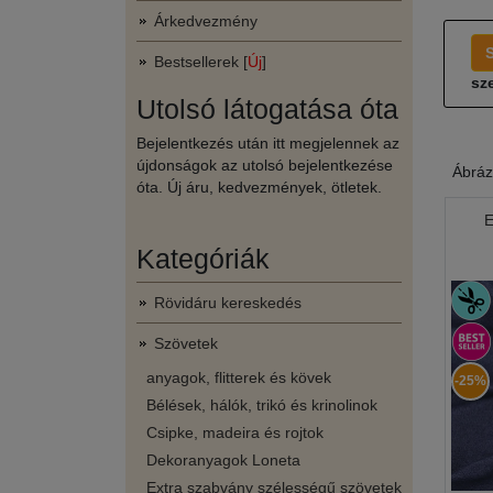
Árkedvezmény
Bestsellerek [
Új
]
sze
Utolsó látogatása óta
Bejelentkezés után itt megjelennek az
újdonságok az utolsó bejelentkezése
Ábráz
óta. Új áru, kedvezmények, ötletek.
E
Kategóriák
Rövidáru kereskedés
Szövetek
anyagok, flitterek és kövek
-25%
Bélések, hálók, trikó és krinolinok
Csipke, madeira és rojtok
Dekoranyagok Loneta
Extra szabvány szélességű szövetek