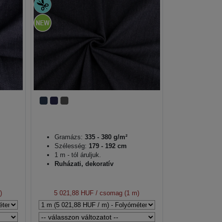
Gramázs:
335 - 380 g/m²
Szélesség:
179 - 192 cm
1 m - tól áruljuk.
Ruházati, dekoratív
)
5 021,88 HUF
/ csomag (1 m)