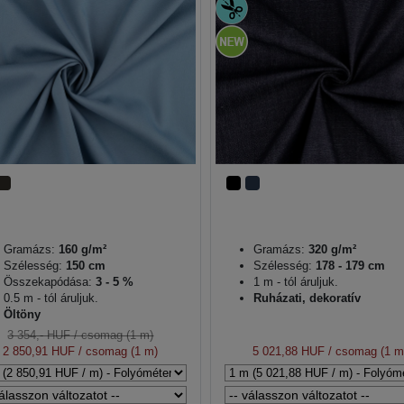
Gramázs:
160 g/m²
Gramázs:
320 g/m²
Szélesség:
150 cm
Szélesség:
178 - 179 cm
Összekapódása:
3 - 5 %
1 m - tól áruljuk.
0.5 m - tól áruljuk.
Ruházati, dekoratív
Öltöny
3 354,- HUF
/ csomag (1 m)
2 850,91 HUF
/ csomag (1 m)
5 021,88 HUF
/ csomag (1 m