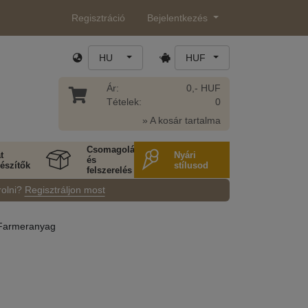
Regisztráció
Bejelentkezés
HU
HUF
Ár:
0,- HUF
Tételek:
0
» A kosár tartalma
Csomagolás
t
Nyári
és
észítők
stílusod
felszerelés
rolni?
Regisztráljon most
Farmeranyag