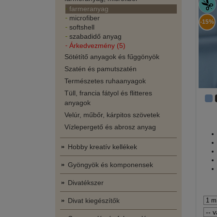
farmeranyag
microfiber
-15%
softshell
szabadidő anyag
Árkedvezmény (5)
Sötétítő anyagok és fűggönyök
Szatén és pamutszatén
Természetes ruhaanyagok
Tüll, francia fátyol és flitteres
anyagok
Velúr, műbőr, kárpitos szövetek
Vízlepergető és abrosz anyag
Hobby kreatív kellékek
Gyöngyök és komponensek
Divatékszer
Divat kiegészítők