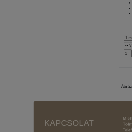
Ábráz
Mich
KAPCSOLAT
Tol
Tele