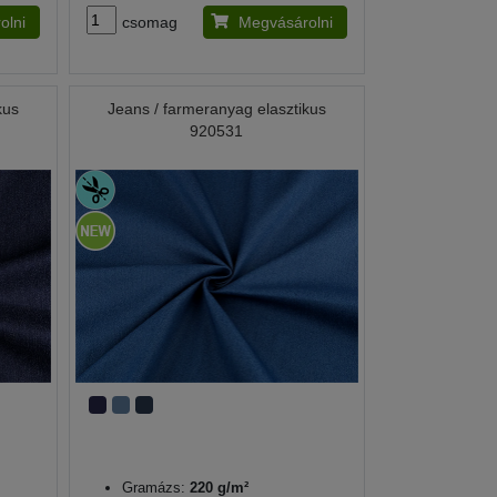
olni
csomag
Megvásárolni
kus
Jeans / farmeranyag elasztikus
920531
Gramázs:
220 g/m²