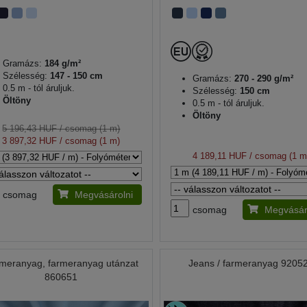
Gramázs:
184 g/m²
Szélesség:
147 - 150 cm
Gramázs:
270 - 290 g/m²
0.5 m - tól áruljuk.
Szélesség:
150 cm
Öltöny
0.5 m - tól áruljuk.
Öltöny
5 196,43 HUF
/ csomag (1 m)
3 897,32 HUF
/ csomag (1 m)
4 189,11 HUF
/ csomag (1 m
csomag
Megvásárolni
csomag
Megvásár
meranyag, farmeranyag utánzat
Jeans / farmeranyag 9205
860651