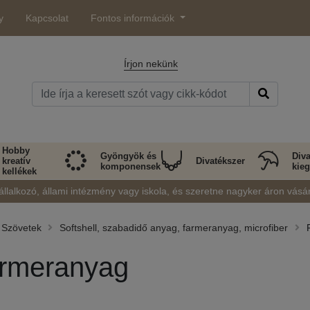
y
Kapcsolat
Fontos információk
Írjon nekünk
Hobby
Gyöngyök és
Diva
kreatív
Divatékszer
komponensek
kieg
kellékek
állalkozó, állami intézmény vagy iskola, és szeretne nagyker áron vásá
Szövetek
Softshell, szabadidő anyag, farmeranyag, microfiber
rmeranyag