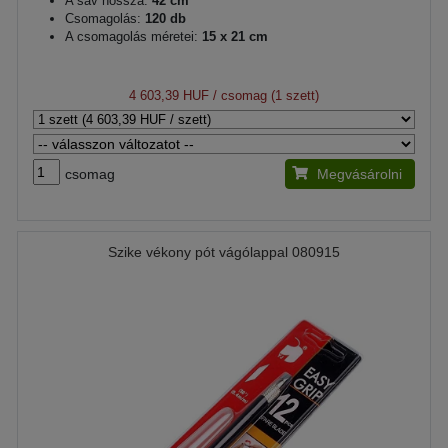
A sáv hossza:
42 cm
Csomagolás:
120 db
A csomagolás méretei:
15 x 21 cm
4 603,39 HUF
/ csomag (1 szett)
csomag
Megvásárolni
Szike vékony pót vágólappal 080915