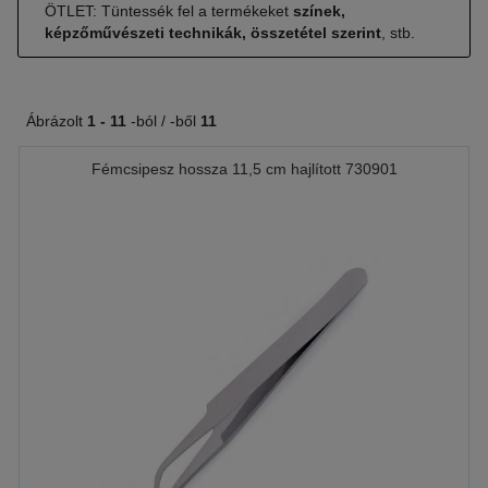
ÖTLET: Tüntessék fel a termékeket
színek,
képzőművészeti technikák, összetétel szerint
, stb.
Ábrázolt
1 -
11
-ból / -ből
11
Fémcsipesz hossza 11,5 cm hajlított 730901