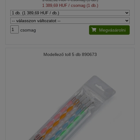
1 389,69 HUF
/ csomag (1 db.)
csomag
Megvásárolni
Modellező toll 5 db 890673