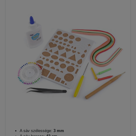
A sáv szélessége:
3 mm