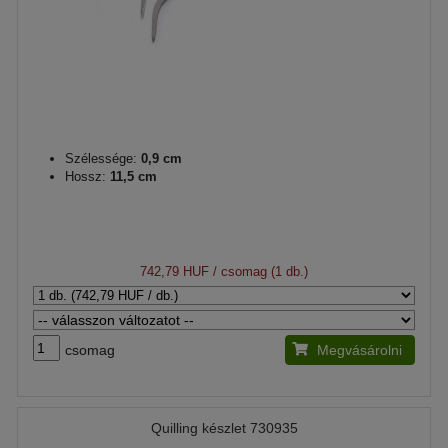
Szélessége:
0,9 cm
Hossz:
11,5 cm
742,79 HUF
/ csomag (1 db.)
csomag
Megvásárolni
Quilling készlet 730935