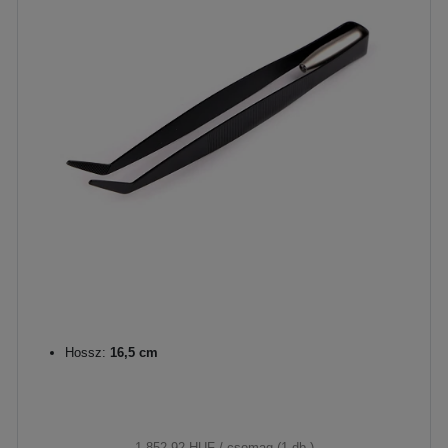
Hossz:
16,5 cm
1 852,92 HUF
/ csomag (1 db.)