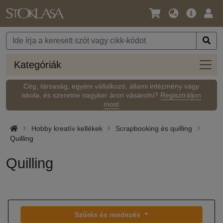
Nyelv
Fő
Beje
/
ajánlat
Pénznem
Kateg
Kategóriák
Cég, társaság, egyéni vállalkozó, állami intézmény vagy
iskola, és szeretne nagyker áron vásárolni?
Regisztráljon
most
Hobby kreatív kellékek
Scrapbooking és quilling
Quilling
Quilling
Szűrés és rendezés