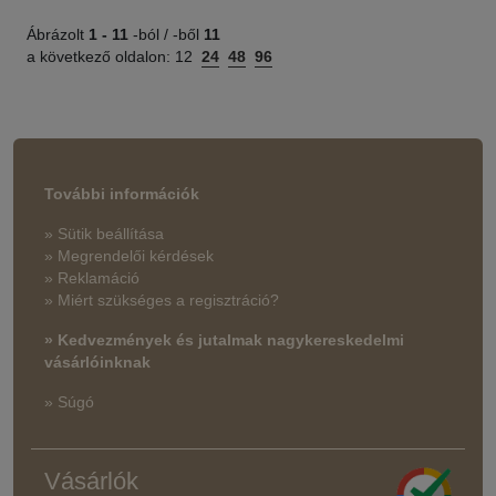
Ábrázolt
1 -
11
-ból / -ből
11
a következő oldalon:
12
24
48
96
További információk
» Sütik beállítása
» Megrendelői kérdések
» Reklamáció
» Miért szükséges a regisztráció?
» Kedvezmények és jutalmak nagykereskedelmi
vásárlóinknak
» Súgó
Vásárlók