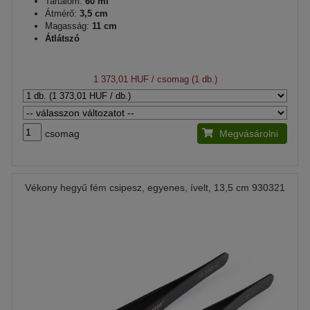
Tartalom:
60 ml
Átmérő:
3,5 cm
Magasság:
11 cm
Átlátszó
1 373,01 HUF
/ csomag (1 db.)
csomag
Megvásárolni
Vékony hegyű fém csipesz, egyenes, ívelt, 13,5 cm 930321