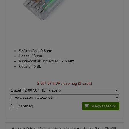
Szélessége:
0,8 cm
Hossz:
13 cm
A golyócskák átmérője:
1 - 3 mm
Készlet:
5 db
2 807,67 HUF
/ csomag (1 szett)
csomag
Megvásárolni
Ragasztó textíliára, papírra, kerámiára, fára 60 ml 730788