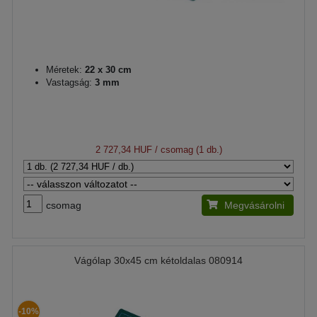
Méretek:
22 x 30 cm
Vastagság:
3 mm
2 727,34 HUF
/ csomag (1 db.)
csomag
Megvásárolni
Vágólap 30x45 cm kétoldalas 080914
-10%