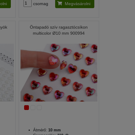
olni
csomag
Megvásárolni
gyök
Öntapadó szív ragasztócsíkon
multicolor Ø10 mm 900994
Átmérő:
10 mm