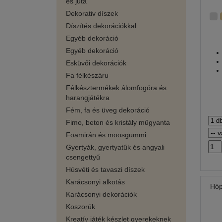
és juta
Dekorativ díszek
Díszítés dekorációkkal
Egyéb dekoráció
Egyéb dekoráció
Esküvői dekorációk
Fa félkészáru
Félkésztermékek álomfogóra és
harangjátékra
Fém, fa és üveg dekoráció
Fimo, beton és kristály műgyanta
Foamirán és moosgummi
Gyertyák, gyertyatűk és angyali
csengettyű
Húsvéti és tavaszi díszek
Karácsonyi alkotás
Hóp
Karácsonyi dekorációk
Koszorúk
Kreatív játék készlet gyerekeknek