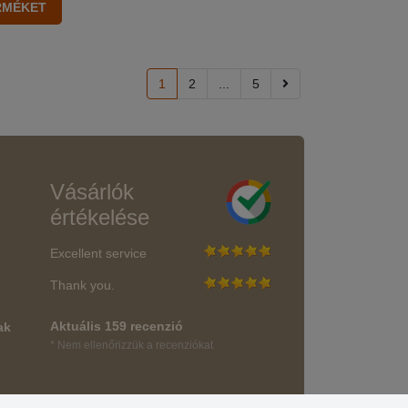
1
2
...
5
Vásárlók
értékelése
Excellent service
Thank you.
Aktuális 159 recenzió
ak
* Nem ellenőrizzük a recenziókat