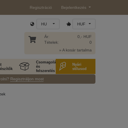
Regisztráció
Bejelentkezés
HU
HUF
Ár:
0,- HUF
Tételek:
0
» A kosár tartalma
Csomagolás
t
Nyári
és
észítők
stílusod
felszerelés
rolni?
Regisztráljon most
zek