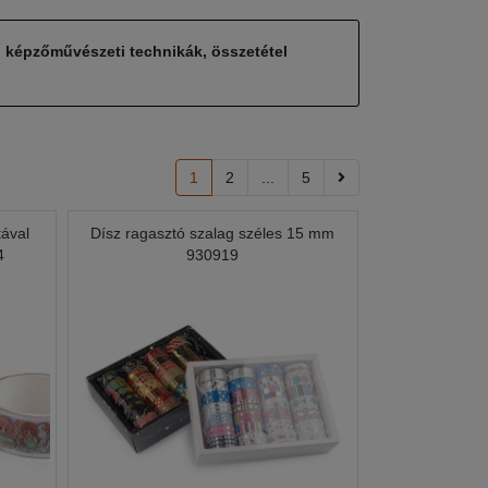
, képzőművészeti technikák, összetétel
1
2
...
5
tával
Dísz ragasztó szalag széles 15 mm
4
930919