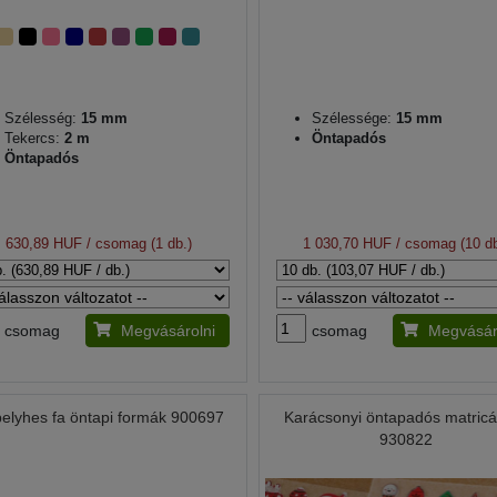
Szélesség:
15 mm
Szélessége:
15 mm
Tekercs:
2 m
Öntapadós
Öntapadós
630,89 HUF
/ csomag (1 db.)
1 030,70 HUF
/ csomag (10 db
csomag
Megvásárolni
csomag
Megvásár
elyhes fa öntapi formák 900697
Karácsonyi öntapadós matric
930822