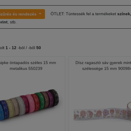
ÖTLET: Tüntessék fel a termékeket
színek
Szűrés és rendezés
rint
, stb.
olt
1 -
12
-ból / -ből
50
sipke öntapadós széles 15 mm
Dísz ragasztó sáv gyerek min
metalikus 550239
szélessége 15 mm 90098