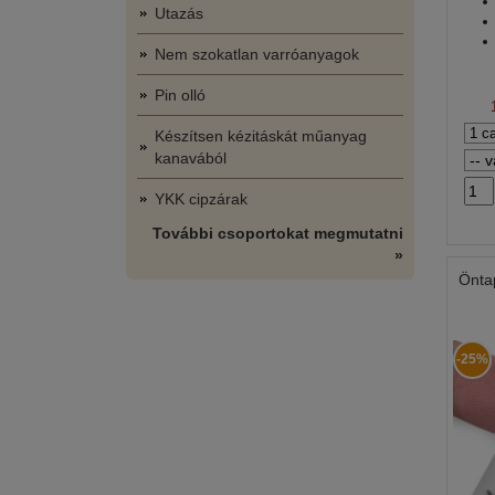
Utazás
Nem szokatlan varróanyagok
Pin olló
Készítsen kézitáskát műanyag
kanavából
YKK cipzárak
További csoportokat megmutatni
»
Önta
-25%