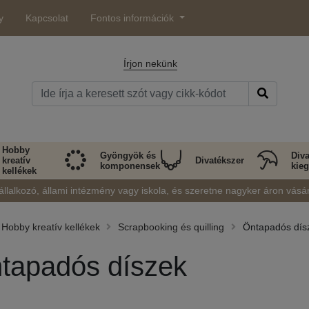
y
Kapcsolat
Fontos információk
Írjon nekünk
Hobby
Gyöngyök és
Diva
kreatív
Divatékszer
komponensek
kieg
kellékek
állalkozó, állami intézmény vagy iskola, és szeretne nagyker áron vásá
Hobby kreatív kellékek
Scrapbooking és quilling
Öntapadós dís
tapadós díszek