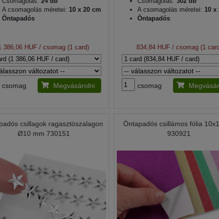
Csomagolás:
24 db
Csomagolás:
302 db
A csomagolás méretei:
10 x 20 cm
A csomagolás méretei:
10 x
Öntapadós
Öntapadós
1 386,06 HUF
/ csomag (1 card)
834,84 HUF
/ csomag (1 card
csomag
Megvásárolni
csomag
Megvásár
padós csillagok ragasztószalagon
Öntapadós csillámos fólia 10x
Ø10 mm 730151
930921