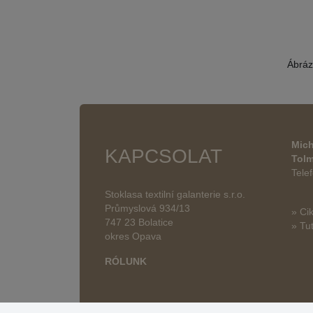
Ábráz
Mich
KAPCSOLAT
Tol
Tele
Stoklasa textilní galanterie s.r.o.
Průmyslová 934/13
» Ci
747 23 Bolatice
» Tut
okres Opava
RÓLUNK