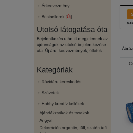
Árkedvezmény
Bestsellerek [
Új
]
sze
Utolsó látogatása óta
Bejelentkezés után itt megjelennek az
újdonságok az utolsó bejelentkezése
Ábráz
óta. Új áru, kedvezmények, ötletek.
C
Kategóriák
Rövidáru kereskedés
Szövetek
Hobby kreatív kellékek
Ajándékzsákok és tasakok
Angyal
Dekorációs organtin, tüll, szatén taft