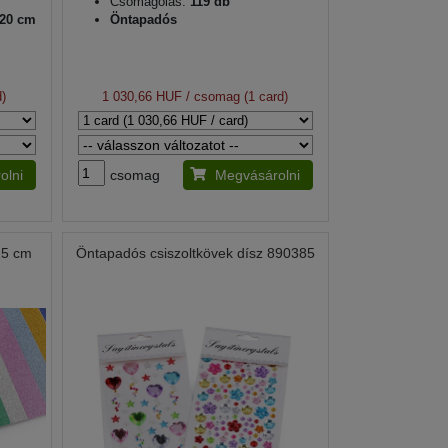
Csomagolás:
119 db
 20 cm
Öntapadós
)
1 030,66 HUF
/ csomag (1 card)
olni
csomag
Megvásárolni
15 cm
Öntapadós csiszoltkövek dísz 890385