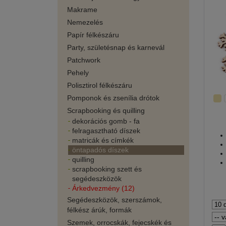
Makrame
Nemezelés
Papír félkészáru
Party, születésnap és karnevál
Patchwork
Pehely
Polisztirol félkészáru
Pomponok és zsenília drótok
Scrapbooking és quilling
dekorációs gomb - fa
felragasztható díszek
matricák és címkék
öntapadós díszek
quilling
scrapbooking szett és
segédeszközök
Árkedvezmény (12)
Segédeszközök, szerszámok,
félkész árúk, formák
Szemek, orrocskák, fejecskék és