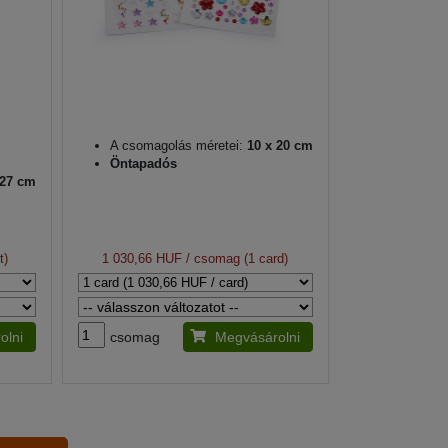
A csomagolás méretei:
10 x 20 cm
Öntapadós
 27 cm
t)
1 030,66 HUF
/ csomag (1 card)
olni
csomag
Megvásárolni