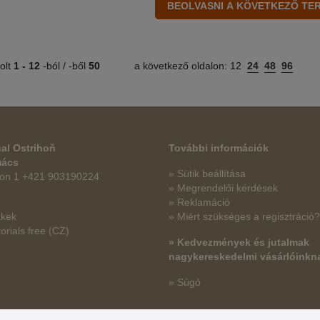
olt
1 -
12
-ból / -ből
50
a következő oldalon:
12
24
48
96
al Ostrihoň
További információk
mács
» Sütik beállítása
fon 1 +421 903190224
» Megrendelői kérdések
» Reklamáció
kkek
» Miért szükséges a regisztráció?
orials free
(CZ)
» Kedvezmények és jutalmak
nagykereskedelmi vásárlóinkn
» Súgó