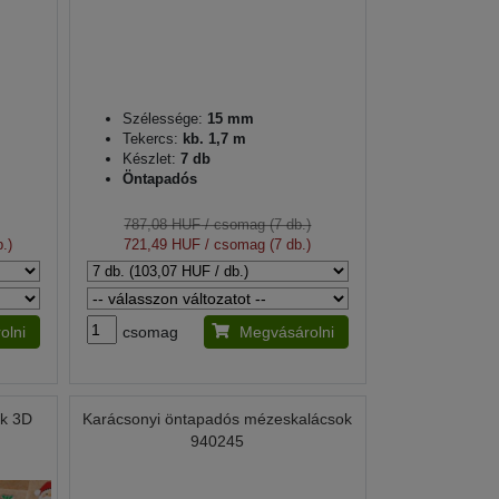
Szélessége:
15 mm
Tekercs:
kb. 1,7 m
Készlet:
7 db
Öntapadós
787,08 HUF
/ csomag (7 db.)
.)
721,49 HUF
/ csomag (7 db.)
olni
csomag
Megvásárolni
ák 3D
Karácsonyi öntapadós mézeskalácsok
940245