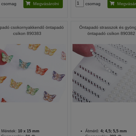
csomag
Megvásárolni
csomag
Megvásár
padó csokornyakkendő öntapadó
Öntapadó strasszok és gyön
csíkon 890383
öntapadó csíkon 890382
Méretek:
10 x 15 mm
Átmérő:
4; 4,5; 5,5 mm