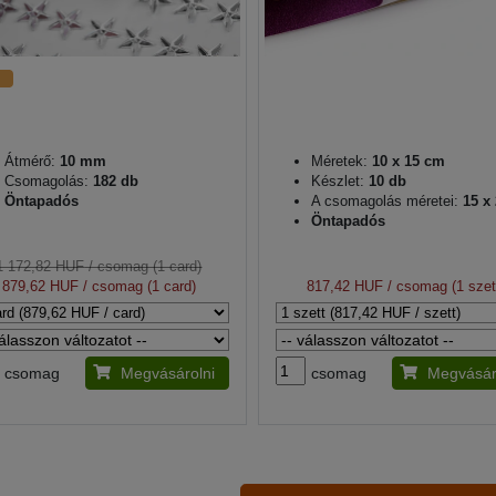
Átmérő:
10 mm
Méretek:
10 x 15 cm
Csomagolás:
182 db
Készlet:
10 db
Öntapadós
A csomagolás méretei:
15 x
Öntapadós
1 172,82 HUF
/ csomag (1 card)
879,62 HUF
/ csomag (1 card)
817,42 HUF
/ csomag (1 szet
csomag
Megvásárolni
csomag
Megvásár