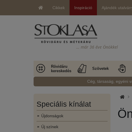
Cikkek
Inspiráció
Ajándék utalván
… már 36 éve Önökkel
Rövidáru
Szövetek
kereskedés
Cég, társaság, egyéni v
Speciális kínálat
Ön
Újdonságok
Új színek