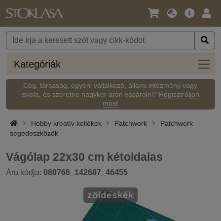
Nyelv
Fő
Beje
/
ajánlat
Pénznem
Kateg
Kategóriák
Cég, társaság, egyéni vállalkozó, állami intézmény vagy
iskola, és szeretne nagyker áron vásárolni?
Regisztráljon
most
Hobby kreatív kellékek
Patchwork
Patchwork
segédeszközök
Vágólap 22x30 cm kétoldalas
Áru kódja:
080766_142687_46455
zöldeskék