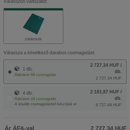
Válasszon változatot:
zöldeskék
Válassza a következő darabos csomagolást:
2 727,34 HUF
/
1 db.
db.
Raktáron
56
csomagolás
2 727,34 HUF
2 181,87 HUF
/
4 db.
db.
Raktáron
14
csomagolás
A kisebb csomagolásból készítjük el
8 727,48 HUF
Ár ÁFA-val
2 727,34 HUF