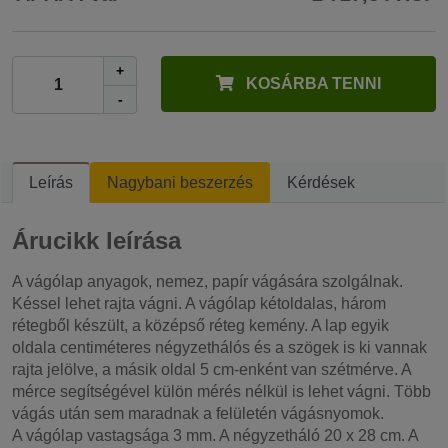
+
KOSÁRBA TENNI
-
Leírás
Nagybani beszerzés
Kérdések
Árucikk leírása
A vágólap anyagok, nemez, papír vágására szolgálnak.
Késsel lehet rajta vágni. A vágólap kétoldalas, három
rétegből készült, a középső réteg kemény. A lap egyik
oldala centiméteres négyzethálós és a szögek is ki vannak
rajta jelölve, a másik oldal 5 cm-enként van szétmérve. A
mérce segítségével külön mérés nélkül is lehet vágni. Több
vágás után sem maradnak a felületén vágásnyomok.
A vágólap vastagsága 3 mm. A négyzetháló 20 x 28 cm. A