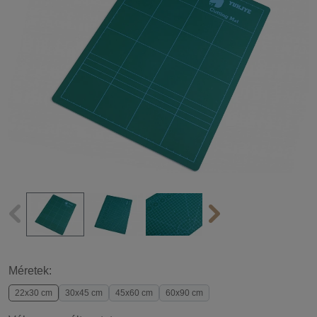
Méretek:
22x30 cm
30x45 cm
45x60 cm
60x90 cm