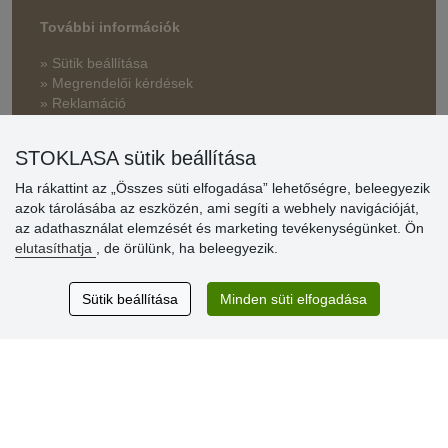
További információk
» Sütik beállítása
» Megrendelői kérdések
» Reklamáció
» Miért szükséges a regisztráció?
STOKLASA sütik beállítása
» Kedvezmények és jutalmak nagykereskedelmi
vásárlóinknak
Ha rákattint az „Összes süti elfogadása” lehetőségre, beleegyezik
azok tárolásába az eszközén, ami segíti a webhely navigációját,
» Súgó
az adathasználat elemzését és marketing tevékenységünket. Ön
elutasíthatja
, de örülünk, ha beleegyezik.
Vásárlók
Sütik beállítása
Minden süti elfogadása
értékelése
Excellent service
Thank you.
Aktuális 159 recenzió