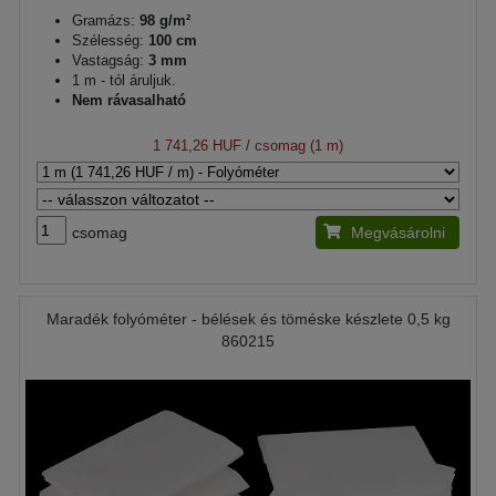
Gramázs:
98 g/m²
Szélesség:
100 cm
Vastagság:
3 mm
1 m - tól áruljuk.
Nem rávasalható
1 741,26 HUF
/ csomag (1 m)
csomag
Megvásárolni
Maradék folyóméter - bélések és töméske készlete 0,5 kg
860215