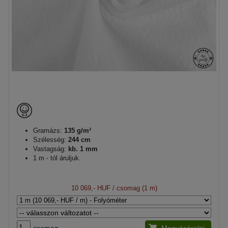
Gramázs:
135 g/m²
Szélesség:
244 cm
Vastagság:
kb. 1 mm
1 m - tól áruljuk.
10 069,- HUF
/ csomag (1 m)