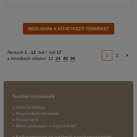
Ábrázolt
1 -
12
-ból / -ből
17
1
2
a következő oldalon:
12
24
48
96
További információk
» Sütik beállítása
» Megrendelői kérdések
» Reklamáció
» Miért szükséges a regisztráció?
» Kedvezmények és jutalmak nagykereskedelmi