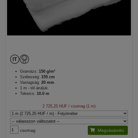
Gramázs:
150 g/m²
Szélesség:
155 cm
Vastagság:
20 mm
1 m - tól áruljuk.
Tekercs:
10.0 m
2 725,25 HUF
/ csomag (1 m)
csomag
Megvásárolni