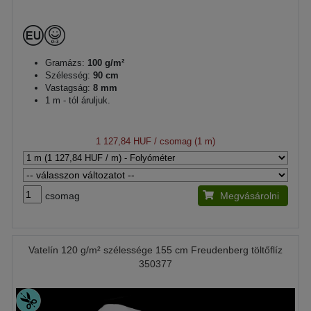
Gramázs:
100 g/m²
Szélesség:
90 cm
Vastagság:
8 mm
1 m - tól áruljuk.
1 127,84 HUF
/ csomag (1 m)
csomag
Megvásárolni
Vatelín 120 g/m² szélessége 155 cm Freudenberg töltőflíz
350377