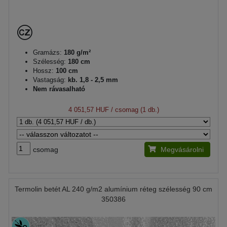
Gramázs:
180 g/m²
Szélesség:
180 cm
Hossz:
100 cm
Vastagság:
kb. 1,8 - 2,5 mm
Nem rávasalható
4 051,57 HUF
/ csomag (1 db.)
csomag
Megvásárolni
Termolin betét AL 240 g/m2 alumínium réteg szélesség 90 cm
350386