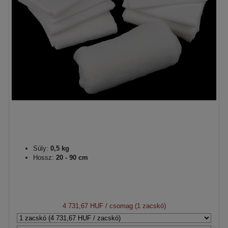
Súly:
0,5 kg
Hossz:
20 - 90 cm
4 731,67 HUF
/ csomag (1 zacskó)