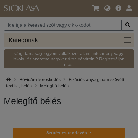
Nyelv
Fő
Beje
/
ajánlat
Pénznem
Kateg
Kategóriák
Cég, társaság, egyéni vállalkozó, állami intézmény vagy
iskola, és szeretne nagyker áron vásárolni?
Regisztráljon
most
Rövidáru kereskedés
Fixációs anyag, nem szövött
textília, bélés
Melegítő bélés
Melegítő bélés
Szűrés és rendezés