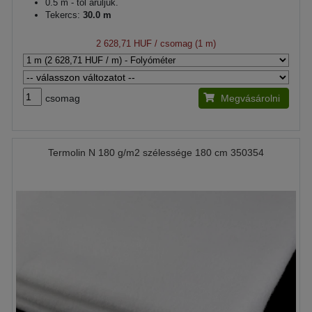
0.5 m - tól áruljuk.
Tekercs:
30.0 m
2 628,71 HUF
/ csomag (1 m)
csomag
Megvásárolni
Termolin N 180 g/m2 szélessége 180 cm 350354