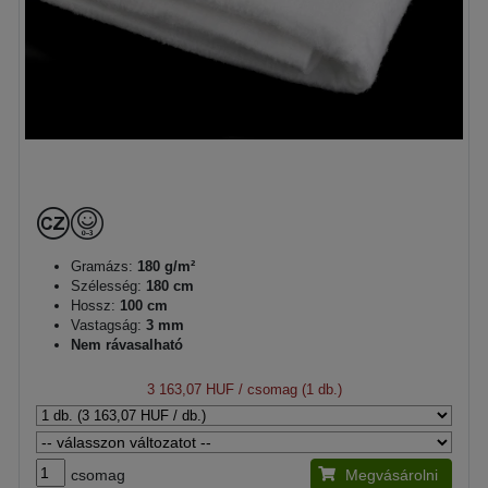
Gramázs:
180 g/m²
Szélesség:
180 cm
Hossz:
100 cm
Vastagság:
3 mm
Nem rávasalható
3 163,07 HUF
/ csomag (1 db.)
csomag
Megvásárolni