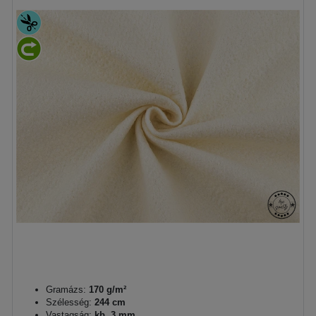
Gramázs:
170 g/m²
Szélesség:
244 cm
Vastagság:
kb. 3 mm