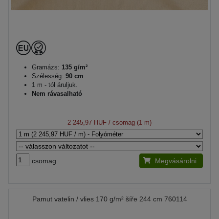
Gramázs:
135 g/m²
Szélesség:
90 cm
1 m - tól áruljuk.
Nem rávasalható
2 245,97 HUF
/ csomag (1 m)
csomag
Megvásárolni
Pamut vatelin / vlies 170 g/m² šíře 244 cm 760114