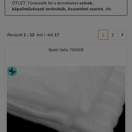
ÖTLET: Tüntessék fel a termékeket
színek,
képzőművészeti technikák, összetétel szerint
, stb.
Ábrázolt
1 -
12
-ból / -ből
17
1
2
Betét Vafix 760008