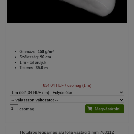
Gramázs:
150 g/m²
Szélesség:
90 cm
1 m - tól áruljuk.
Tekercs:
35.0 m
834,04 HUF
/ csomag (1 m)
csomag
Megvásárolni
Hőtükrös légpárnás alu fólia vastag 3 mm 760112