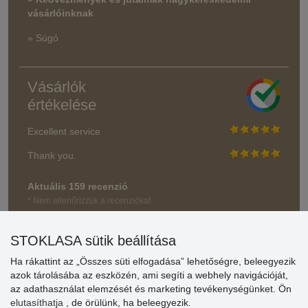
vásárlóinknak
» Súgó
Vásárlók
értékelése
Excellent service
Thank you.
Aktuális 159 recenzió
* Nem ellenőrizzük a recenziókat
STOKLASA sütik beállítása
Ha rákattint az „Összes süti elfogadása” lehetőségre, beleegyezik
azok tárolásába az eszközén, ami segíti a webhely navigációját,
az adathasználat elemzését és marketing tevékenységünket. Ön
elutasíthatja
, de örülünk, ha beleegyezik.