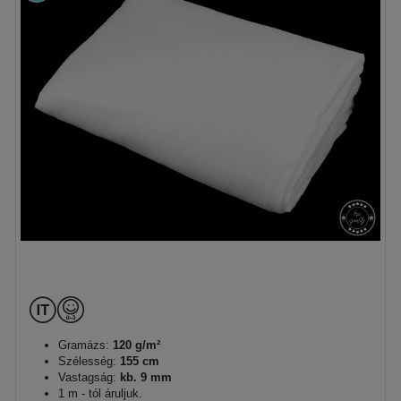
Gramázs:
120 g/m²
Szélesség:
155 cm
Vastagság:
kb. 9 mm
1 m - tól áruljuk.