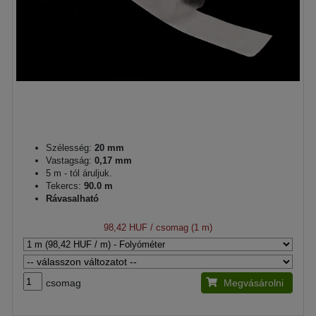
Szélesség:
20 mm
Vastagság:
0,17 mm
5 m - tól áruljuk.
Tekercs:
90.0 m
Rávasalható
98,42 HUF
/ csomag (1 m)
csomag
Megvásárolni