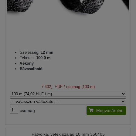
Szélesség:
12 mm
Tekercs:
100.0 m
Vékony
Rávasalható
7 402,- HUF
/ csomag (100 m)
csomag
Megvásárolni
Fátyolka, vetex szalag 10 mm 350405