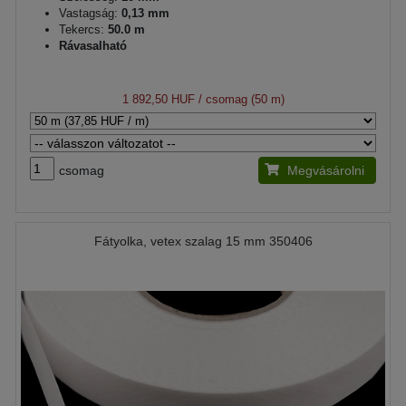
Vastagság:
0,13 mm
Tekercs:
50.0 m
Rávasalható
1 892,50 HUF
/ csomag (50 m)
csomag
Megvásárolni
Fátyolka, vetex szalag 15 mm 350406