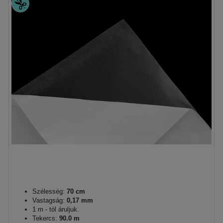
Szélesség:
70 cm
Vastagság:
0,17 mm
1 m - tól áruljuk.
Tekercs:
90.0 m