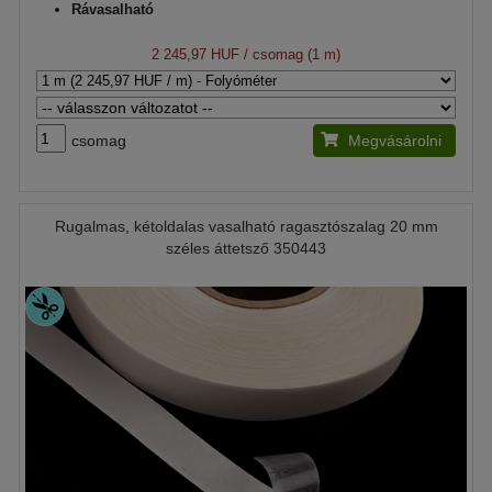
Rávasalható
2 245,97 HUF
/ csomag (1 m)
csomag
Megvásárolni
Rugalmas, kétoldalas vasalható ragasztószalag 20 mm
széles áttetsző 350443