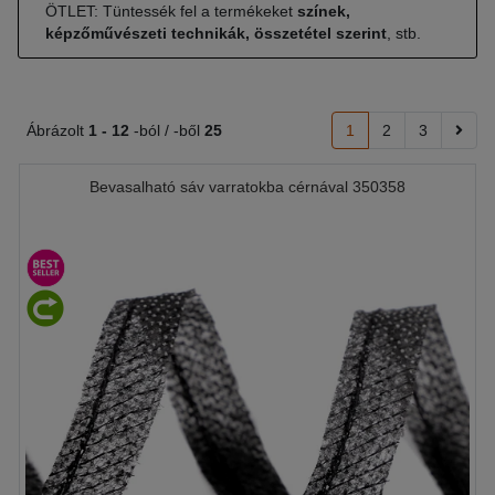
ÖTLET: Tüntessék fel a termékeket
színek,
képzőművészeti technikák, összetétel szerint
, stb.
Ábrázolt
1 -
12
-ból / -ből
25
1
2
3
Bevasalható sáv varratokba cérnával 350358