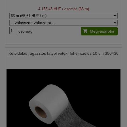
4 133,43 HUF
/ csomag (63 m)
csomag
Megvásárolni
Kétoldalas ragasztós fátyol vetex, fehér széles 10 cm 350436