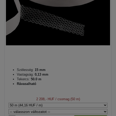
Szélesség:
15 mm
Vastagság:
0,13 mm
Tekercs:
50.0 m
Rávasalható
2 208,- HUF
/ csomag (50 m)