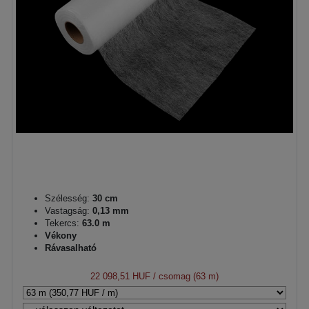
Szélesség:
30 cm
Vastagság:
0,13 mm
Tekercs:
63.0 m
Vékony
Rávasalható
22 098,51 HUF
/ csomag (63 m)