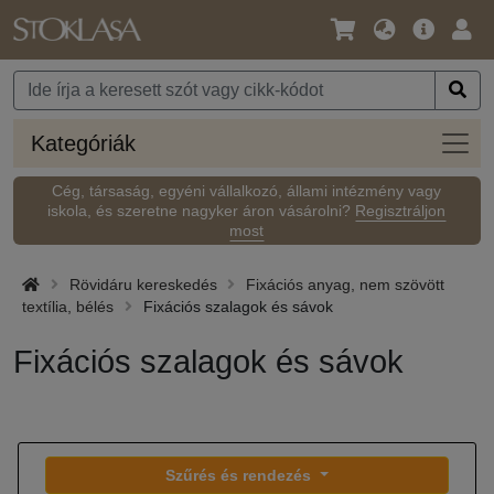
Nyelv
Fő
Beje
/
ajánlat
Pénznem
Kateg
Kategóriák
Cég, társaság, egyéni vállalkozó, állami intézmény vagy
iskola, és szeretne nagyker áron vásárolni?
Regisztráljon
most
Rövidáru kereskedés
Fixációs anyag, nem szövött
textília, bélés
Fixációs szalagok és sávok
Fixációs szalagok és sávok
Szűrés és rendezés