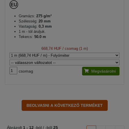
Gramázs:
275 g/m²
Szélesség:
20 mm
Vastagság:
0,3 mm
1 m - tól áruljuk.
Tekercs:
50.0 m
668,74 HUF
/ csomag (1 m)
csomag
Megvásárolni
Ábrázolt
1 -
12
-ból / -ből
25