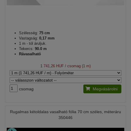
Szélesség:
75 cm
Vastagság:
0,17 mm
1 m - tól áruljuk.
Tekercs:
90.0 m
Rávasalható
1 741,26 HUF
/ csomag (1 m)
csomag
Megvásárolni
Rugalmas kétoldalas vasalható fólia 70 cm széles, méteráru
350446