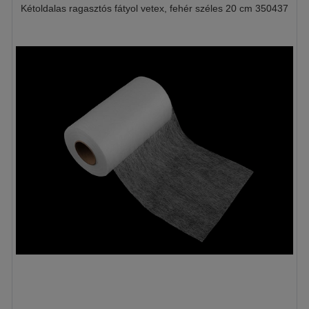
Kétoldalas ragasztós fátyol vetex, fehér széles 20 cm 350437