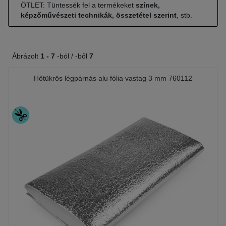
ÖTLET: Tüntessék fel a termékeket
színek,
képzőművészeti technikák, összetétel szerint
, stb.
Ábrázolt
1 -
7
-ból / -ből
7
Hőtükrös légpárnás alu fólia vastag 3 mm 760112