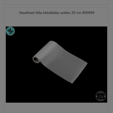
Vasalható fólia kétoldalas széles 33 cm 800999