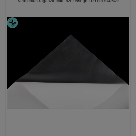
Kétoldalas ragasztófólia, szélessége 100 cm 940609