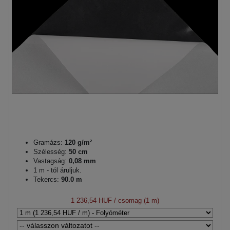
Gramázs:
120 g/m²
Szélesség:
50 cm
Vastagság:
0,08 mm
1 m - tól áruljuk.
Tekercs:
90.0 m
1 236,54 HUF
/ csomag (1 m)