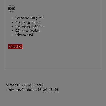
Gramázs:
140 g/m²
Szélesség:
33 cm
Vastagság:
0,07 mm
0.5 m - tól áruljuk.
Rávasalható
Kiárusítva
Ábrázolt
1 -
7
-ból / -ből
7
a következő oldalon:
12
24
48
96