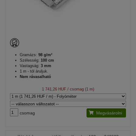
Gramázs:
98 g/m²
Szélesség:
100 cm
Vastagság:
3 mm
1 m - tól áruljuk.
Nem rávasalható
1 741,26 HUF
/ csomag (1 m)
csomag
Megvásárolni