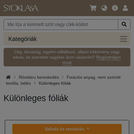
Nyelv
Fő
Beje
/
ajánlat
Pénznem
Kateg
Kategóriák
Cég, társaság, egyéni vállalkozó, állami intézmény vagy
iskola, és szeretne nagyker áron vásárolni?
Regisztráljon
most
Rövidáru kereskedés
Fixációs anyag, nem szövött
textília, bélés
Különleges fóliák
Különleges fóliák
Szűrés és rendezés