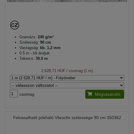
Gramázs:
240 g/m²
Szélesség:
90 cm
Vastagság:
kb. 1,2 mm
0.5 m - tól áruljuk.
Tekercs:
30.0 m
2 628,71 HUF
/ csomag (1 m)
csomag
Megvásárolni
Felvasalható pókháló Vliesofix szélessége 90 cm 350362