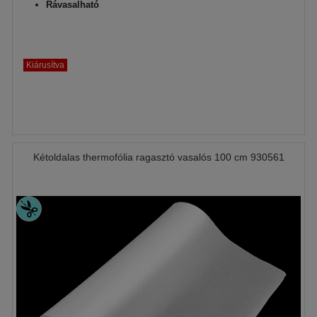
Rávasalható
Kiárusítva
Kétoldalas thermofólia ragasztó vasalós 100 cm 930561