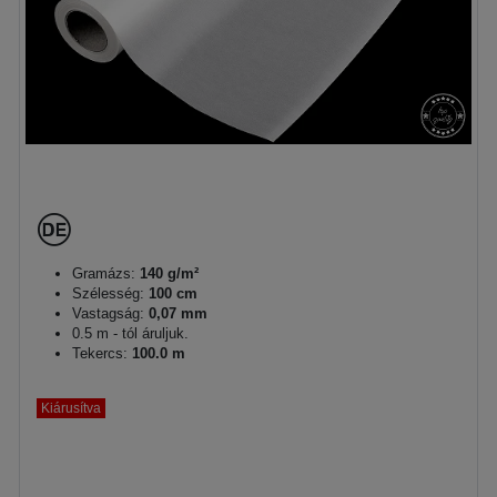
Gramázs:
140 g/m²
Szélesség:
100 cm
Vastagság:
0,07 mm
0.5 m - tól áruljuk.
Tekercs:
100.0 m
Kiárusítva