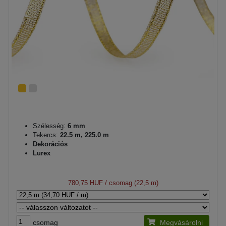
Szélesség:
6 mm
Tekercs:
22.5 m, 225.0 m
Dekorációs
Lurex
780,75 HUF
/ csomag (22,5 m)
csomag
Megvásárolni