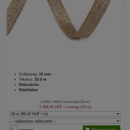
Szélesség:
10 mm
Tekercs:
20.0 m
Dekorációs
Kétoldalas
2 082,- HUF
/ csomag (20 m)
1 968,40 HUF
/ csomag (20 m)
csomag
Megvásárolni