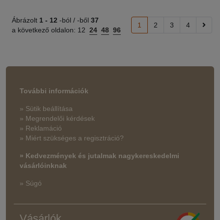
Ábrázolt
1 -
12
-ból / -ből
37
1
2
3
4
a következő oldalon:
12
24
48
96
További információk
» Sütik beállítása
» Megrendelői kérdések
» Reklamáció
» Miért szükséges a regisztráció?
» Kedvezmények és jutalmak nagykereskedelmi
vásárlóinknak
» Súgó
Vásárlók