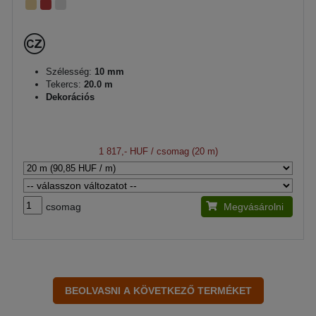
Szélesség:
10 mm
Tekercs:
20.0 m
Dekorációs
1 817,- HUF
/ csomag (20 m)
csomag
Megvásárolni