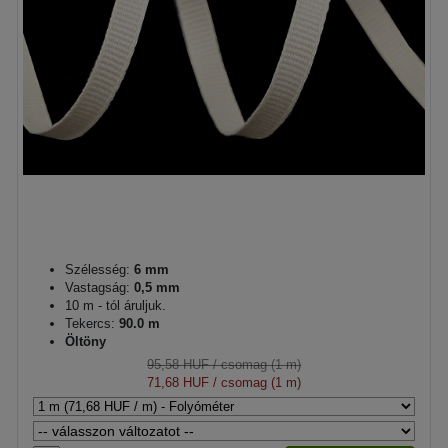
Szélesség:
6 mm
Vastagság:
0,5 mm
10 m - tól áruljuk.
Tekercs:
90.0 m
Öltöny
95,58 HUF
/ csomag (1 m)
71,68 HUF
/ csomag (1 m)