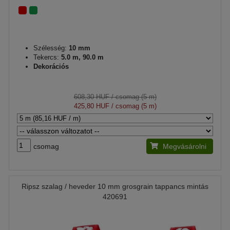
Szélesség:
10 mm
Tekercs:
5.0 m, 90.0 m
Dekorációs
608,30 HUF
/ csomag (5 m)
425,80 HUF
/ csomag (5 m)
csomag
Megvásárolni
Ripsz szalag / heveder 10 mm grosgrain tappancs mintás
420691