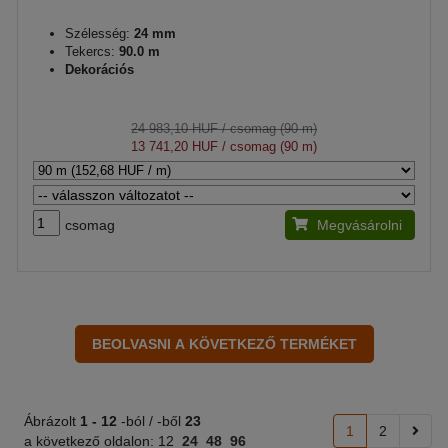
Szélesség:
24 mm
Tekercs:
90.0 m
Dekorációs
24 983,10 HUF
/ csomag (90 m)
13 741,20 HUF
/ csomag (90 m)
csomag
Megvásárolni
Ábrázolt
1 -
12
-ból / -ből
23
1
2
a következő oldalon:
12
24
48
96