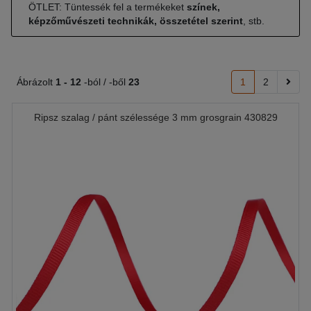
ÖTLET: Tüntessék fel a termékeket
színek,
képzőművészeti technikák, összetétel szerint
, stb.
Ábrázolt
1 -
12
-ból / -ből
23
1
2
Ripsz szalag / pánt szélessége 3 mm grosgrain 430829