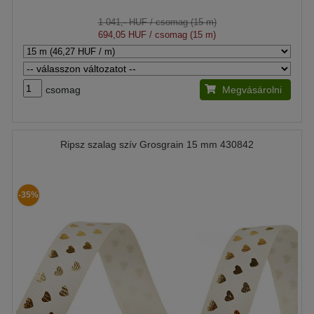
1 041,- HUF
/ csomag (15 m)
694,05 HUF
/ csomag (15 m)
csomag
Megvásárolni
Ripsz szalag szív Grosgrain 15 mm 430842
-35%