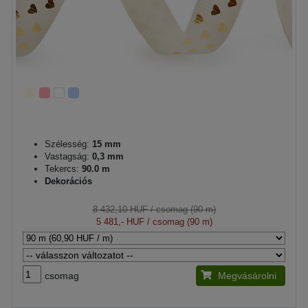
Szélesség:
15 mm
Vastagság:
0,3 mm
Tekercs:
90.0 m
Dekorációs
8 432,10 HUF
/ csomag (90 m)
5 481,- HUF
/ csomag (90 m)
csomag
Megvásárolni