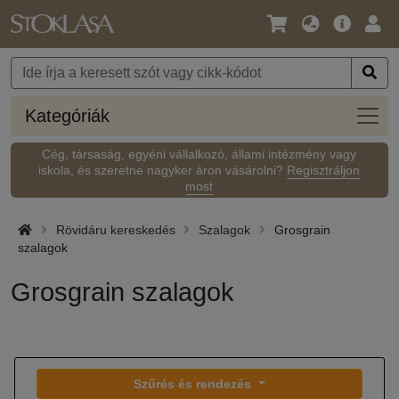
Nyelv
Fő
Beje
/
ajánlat
Pénznem
Kateg
Kategóriák
Cég, társaság, egyéni vállalkozó, állami intézmény vagy
iskola, és szeretne nagyker áron vásárolni?
Regisztráljon
most
Rövidáru kereskedés
Szalagok
Grosgrain
szalagok
Grosgrain szalagok
Szűrés és rendezés