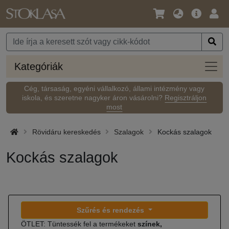
Nyelv
Fő
Beje
/
ajánlat
Pénznem
Kateg
Kategóriák
Cég, társaság, egyéni vállalkozó, állami intézmény vagy
iskola, és szeretne nagyker áron vásárolni?
Regisztráljon
most
Rövidáru kereskedés
Szalagok
Kockás szalagok
Kockás szalagok
Szűrés és rendezés
ÖTLET: Tüntessék fel a termékeket
színek,