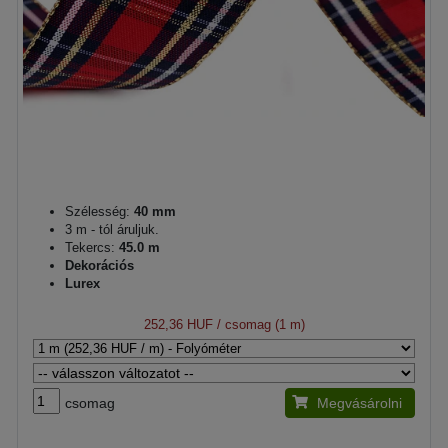
Szélesség:
40 mm
3 m - tól áruljuk.
Tekercs:
45.0 m
Dekorációs
Lurex
252,36 HUF
/ csomag (1 m)
csomag
Megvásárolni