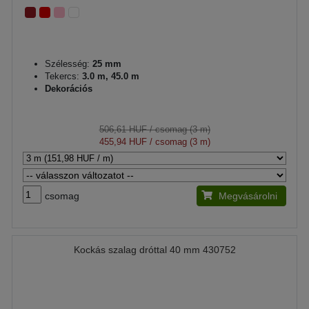
Szélesség:
25 mm
Tekercs:
3.0 m, 45.0 m
Dekorációs
506,61 HUF
/ csomag (3 m)
455,94 HUF
/ csomag (3 m)
csomag
Megvásárolni
Kockás szalag dróttal 40 mm 430752