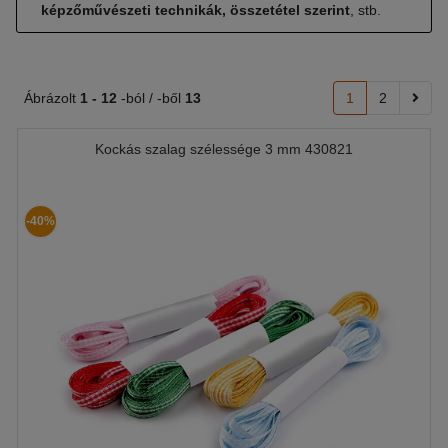
képzőművészeti technikák, összetétel szerint
, stb.
Ábrázolt
1 -
12
-ból / -ből
13
1
2
Kockás szalag szélessége 3 mm 430821
-40%