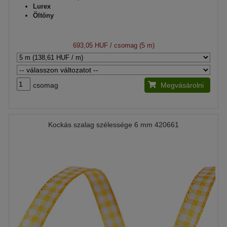
Lurex
Öltöny
693,05 HUF
/ csomag (5 m)
csomag
Megvásárolni
Kockás szalag szélessége 6 mm 420661