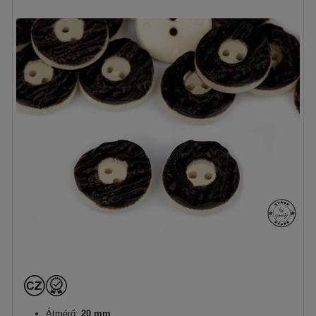
Átmérő:
20 mm