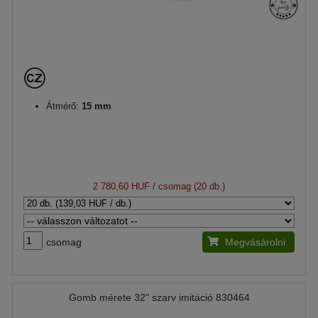
Átmérő:
15 mm
2 780,60 HUF
/ csomag (20 db.)
csomag
Megvásárolni
Gomb mérete 32" szarv imitáció 830464