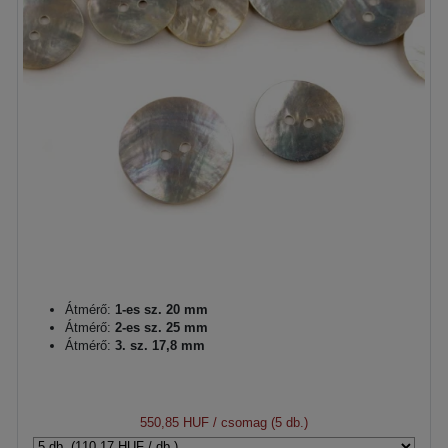
Átmérő:
1-es sz. 20 mm
Átmérő:
2-es sz. 25 mm
Átmérő:
3. sz. 17,8 mm
550,85 HUF
/ csomag (5 db.)