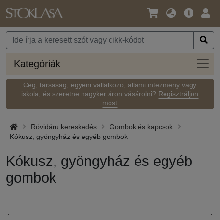
Nyelv
Fő
Beje
/
ajánlat
Pénznem
Kateg
Kategóriák
Cég, társaság, egyéni vállalkozó, állami intézmény vagy
iskola, és szeretne nagyker áron vásárolni?
Regisztráljon
most
Rövidáru kereskedés
Gombok és kapcsok
Kókusz, gyöngyház és egyéb gombok
Kókusz, gyöngyház és egyéb
gombok