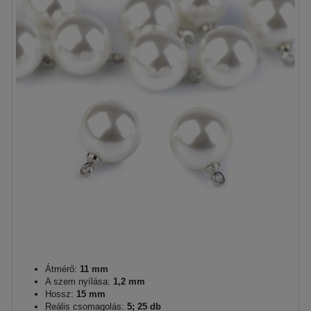
Átmérő:
11 mm
A szem nyílása:
1,2 mm
Hossz:
15 mm
Reális csomagolás:
5; 25 db