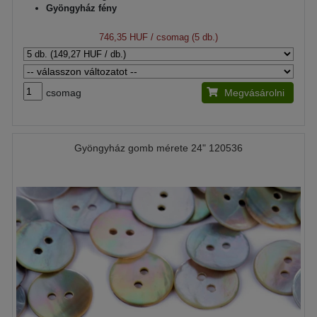
Gyöngyház fény
746,35 HUF
/ csomag (5 db.)
csomag
Megvásárolni
Gyöngyház gomb mérete 24" 120536