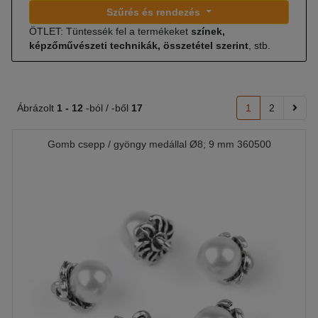
Szűrés és rendezés
ÖTLET: Tüntessék fel a termékeket
színek,
képzőművészeti technikák, összetétel szerint
, stb.
Ábrázolt
1 -
12
-ból / -ből
17
1
2
Gomb csepp / gyöngy medállal Ø8; 9 mm 360500