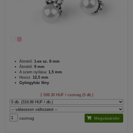
Átmérő:
1-es sz. 8 mm
Átmérő:
9 mm
A szem nyílása:
1,5 mm
Hossz:
12,5 mm
Gyöngyház fény
1 599,30 HUF
/ csomag (5 db.)
csomag
Megvásárolni