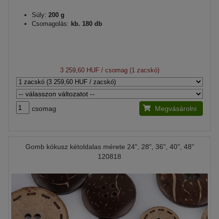
Súly:
200 g
Csomagolás:
kb. 180 db
3 259,60 HUF
/ csomag (1 zacskó)
csomag
Megvásárolni
Gomb kókusz kétoldalas mérete 24", 28", 36", 40", 48"
120818