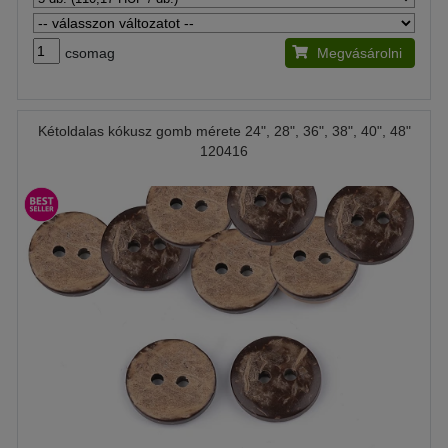
csomag
Megvásárolni
Kétoldalas kókusz gomb mérete 24", 28", 36", 38", 40", 48"
120416