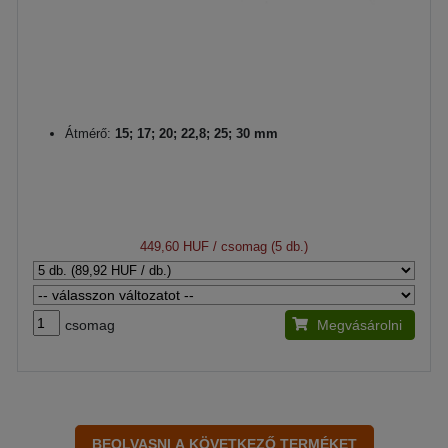
Átmérő:
15; 17; 20; 22,8; 25; 30 mm
449,60 HUF
/ csomag (5 db.)
csomag
Megvásárolni