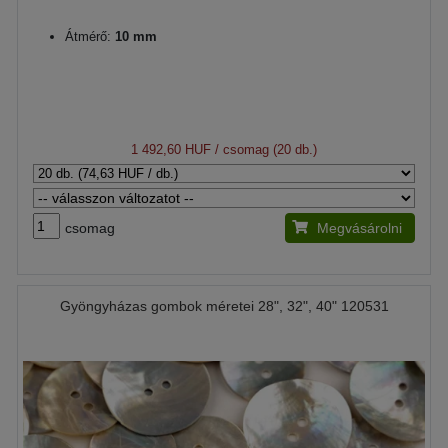
Átmérő:
10 mm
1 492,60 HUF
/ csomag (20 db.)
csomag
Megvásárolni
Gyöngyházas gombok méretei 28", 32", 40" 120531