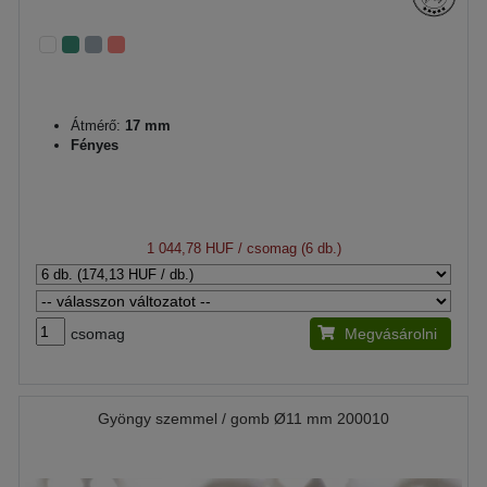
Átmérő:
17 mm
Fényes
1 044,78 HUF
/ csomag (6 db.)
csomag
Megvásárolni
Gyöngy szemmel / gomb Ø11 mm 200010