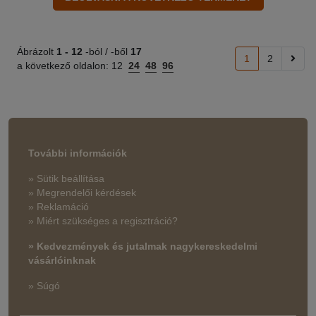
Ábrázolt
1 -
12
-ból / -ből
17
1
2
a következő oldalon:
12
24
48
96
További információk
» Sütik beállítása
» Megrendelői kérdések
» Reklamáció
» Miért szükséges a regisztráció?
» Kedvezmények és jutalmak nagykereskedelmi
vásárlóinknak
» Súgó