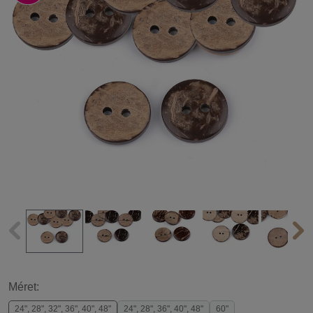
Méret:
24", 28", 32", 36", 40", 48"
24", 28", 36", 40", 48"
60"