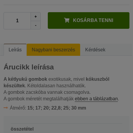
+
KOSÁRBA TENNI
-
Leírás
Nagybani beszerzés
Kérdések
Árucikk leírása
A kétlyukú gombok
exotikusak, mivel
kókuszból
készültek
. Kétoldalasan használhatók.
A gombok zacskóba vannak csomagolva.
A gombok méretét megtalálhatják
ebben a táblázatban
.
Átmérő:
15; 17; 20; 22,8; 25; 30 mm
összetétel