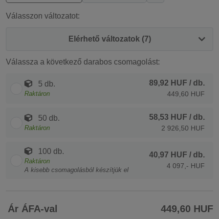
Válasszon változatot:
Elérhető változatok (7)
Válassza a következő darabos csomagolást:
89,92 HUF
/ db.
5 db.
Raktáron
449,60 HUF
58,53 HUF
/ db.
50 db.
Raktáron
2 926,50 HUF
100 db.
40,97 HUF
/ db.
Raktáron
4 097,- HUF
A kisebb csomagolásból készítjük el
Ár ÁFA-val
449,60 HUF