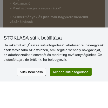
» Reklamáció
» Miért szükséges a regisztráció?
» Kedvezmények és jutalmak nagykereskedelmi
vásárlóinknak
» Súgó
STOKLASA sütik beállítása
Ha rákattint az „Összes süti elfogadása” lehetőségre, beleegyezik
Vásárlók
azok tárolásába az eszközén, ami segíti a webhely navigációját,
értékelése
az adathasználat elemzését és marketing tevékenységünket. Ön
elutasíthatja
, de örülünk, ha beleegyezik.
Excellent service
Thank you.
Sütik beállítása
Minden süti elfogadása
Aktuális 159 recenzió
* Nem ellenőrizzük a recenziókat