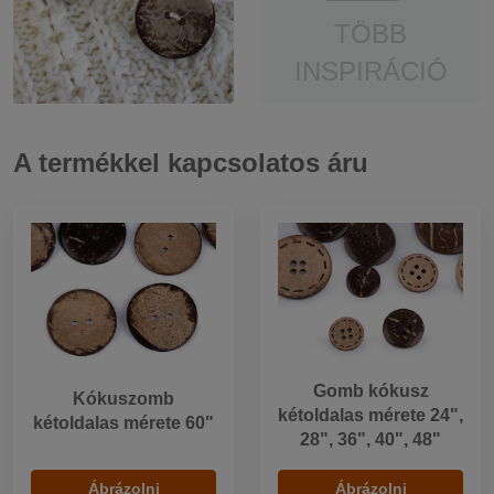
TÖBB
INSPIRÁCIÓ
A termékkel kapcsolatos áru
Gomb kókusz
Kókuszomb
kétoldalas mérete 24",
kétoldalas mérete 60"
28", 36", 40", 48"
Ábrázolni
Ábrázolni