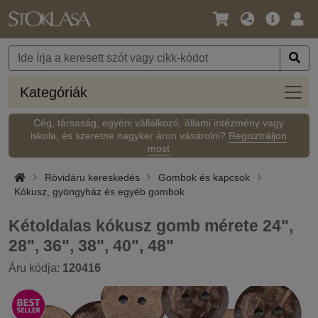
Nyelv
Fő
Beje
/
ajánlat
Pénznem
Kateg
Kategóriák
Cég, társaság, egyéni vállalkozó, állami intézmény vagy
iskola, és szeretne nagyker áron vásárolni?
Regisztráljon
most
Rövidáru kereskedés
Gombok és kapcsok
Kókusz, gyöngyház és egyéb gombok
Kétoldalas kókusz gomb mérete 24",
28", 36", 38", 40", 48"
Áru kódja:
120416