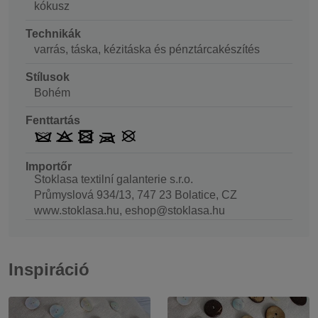
kókusz
Technikák
varrás, táska, kézitáska és pénztárcakészítés
Stílusok
Bohém
Fenttartás
Importőr
Stoklasa textilní galanterie s.r.o.
Průmyslová 934/13, 747 23 Bolatice, CZ
www.stoklasa.hu, eshop@stoklasa.hu
Inspiráció