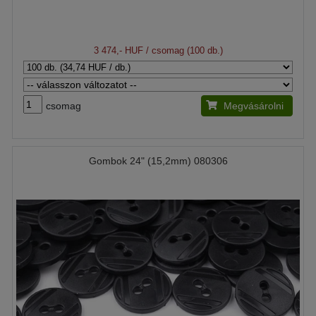
3 474,- HUF
/ csomag (100 db.)
csomag
Megvásárolni
Gombok 24" (15,2mm) 080306