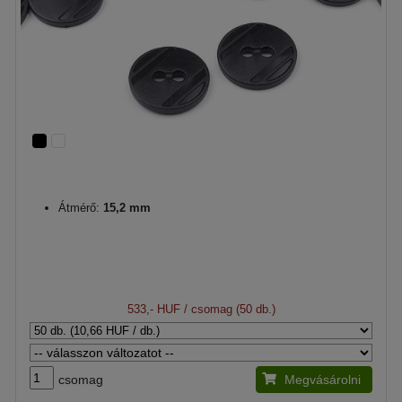
Átmérő:
15,2 mm
533,- HUF
/ csomag (50 db.)
csomag
Megvásárolni