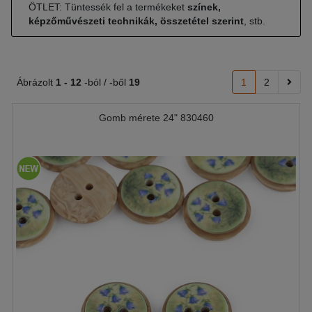
ÖTLET: Tüntessék fel a termékeket
színek,
képzőművészeti technikák, összetétel szerint
, stb.
Ábrázolt
1 -
12
-ból / -ből
19
1
2
Gomb mérete 24" 830460