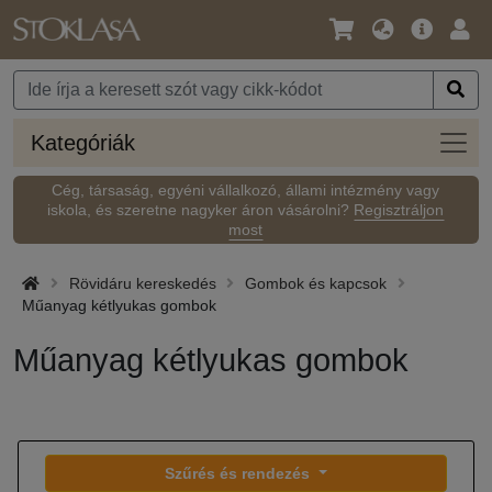
Nyelv
Fő
Beje
/
ajánlat
Pénznem
Kateg
Kategóriák
Cég, társaság, egyéni vállalkozó, állami intézmény vagy
iskola, és szeretne nagyker áron vásárolni?
Regisztráljon
most
Rövidáru kereskedés
Gombok és kapcsok
Műanyag kétlyukas gombok
Műanyag kétlyukas gombok
Szűrés és rendezés