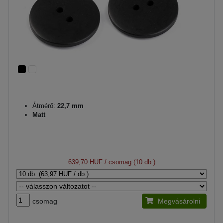
Átmérő:
22,7 mm
Matt
639,70 HUF
/ csomag (10 db.)
csomag
Megvásárolni