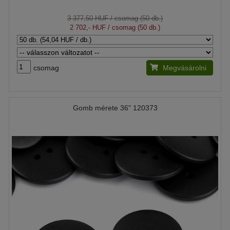
3 377,50 HUF
/ csomag (50 db.)
2 702,- HUF
/ csomag (50 db.)
csomag
Megvásárolni
Gomb mérete 36" 120373