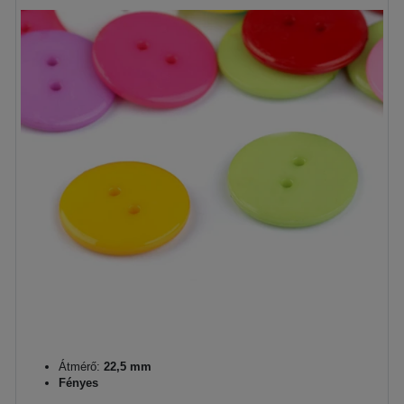
Átmérő:
22,5 mm
Fényes