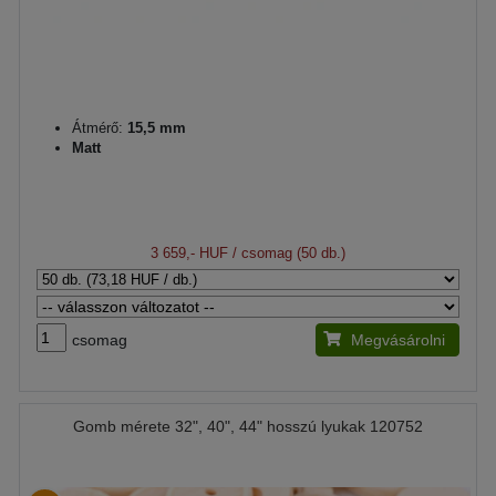
Átmérő:
15,5 mm
Matt
3 659,- HUF
/ csomag (50 db.)
csomag
Megvásárolni
Gomb mérete 32", 40", 44" hosszú lyukak 120752