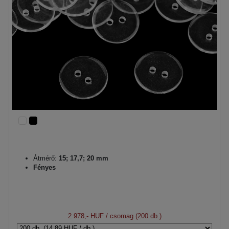
Átmérő:
15; 17,7; 20 mm
Fényes
2 978,- HUF
/ csomag (200 db.)