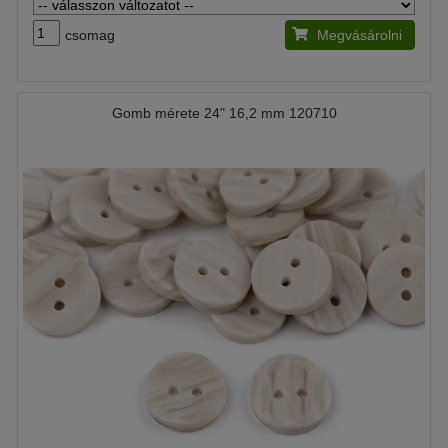
csomag
Megvásárolni
Gomb mérete 24" 16,2 mm 120710