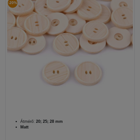
-20%
Átmérő:
20; 25; 28 mm
Matt