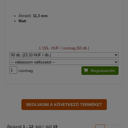
Átmérő:
11,3 mm
Matt
1 155,- HUF
/ csomag (50 db.)
csomag
Megvásárolni
Ábrázolt
1 -
12
-ból / -ből
19