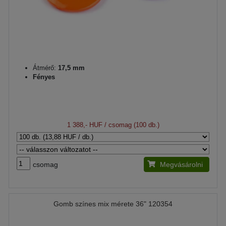
Átmérő:
17,5 mm
Fényes
1 388,- HUF
/ csomag (100 db.)
csomag
Megvásárolni
Gomb színes mix mérete 36" 120354