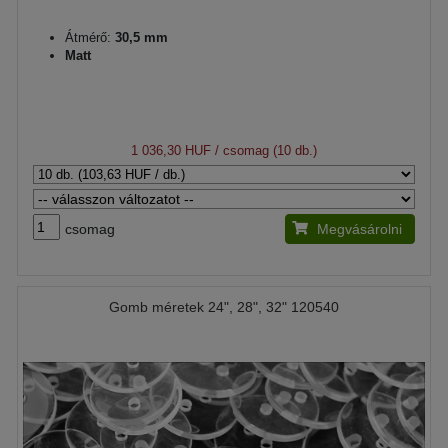
Átmérő:
30,5 mm
Matt
1 036,30 HUF
/ csomag (10 db.)
csomag
Megvásárolni
Gomb méretek 24", 28", 32" 120540