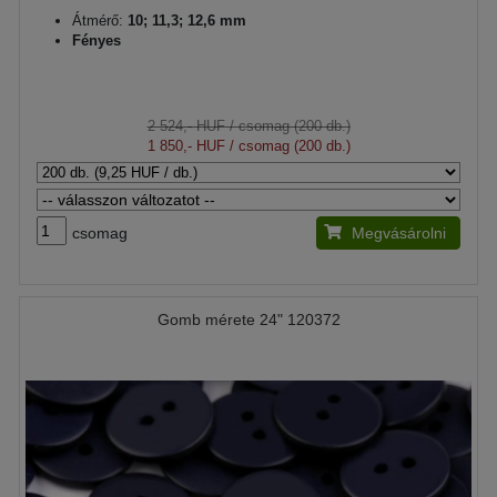
Átmérő:
10; 11,3; 12,6 mm
Fényes
2 524,- HUF
/ csomag (200 db.)
1 850,- HUF
/ csomag (200 db.)
csomag
Megvásárolni
Gomb mérete 24" 120372