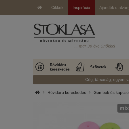
Cikkek
Inspiráció
Ajándék utalván
… már 36 éve Önökkel
Rövidáru
Szövetek
kereskedés
Cég, társaság, egyéni v
Rövidáru kereskedés
Gombok és kapcso
mix