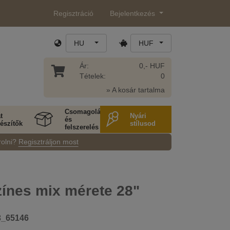
Regisztráció
Bejelentkezés
HU
HUF
Ár:
0,- HUF
Tételek:
0
» A kosár tartalma
Csomagolás
t
Nyári
és
észítők
stílusod
felszerelés
rolni?
Regisztráljon most
ínes mix mérete 28"
3_65146