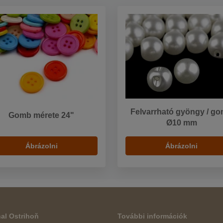
Felvarrható gyöngy / g
Gomb mérete 24"
Ø10 mm
Ábrázolni
Ábrázolni
al Ostrihoň
További információk