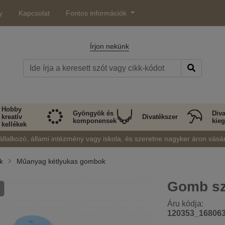
y
Kapcsolat
Fontos információk
Írjon nekünk
Hobby
Gyöngyök és
Diva
kreatív
Divatékszer
komponensek
kieg
kellékek
állalkozó, állami intézmény vagy iskola, és szeretne nagyker áron vásá
k
Műanyag kétlyukas gombok
Gomb sz
Áru kódja:
120353_16806