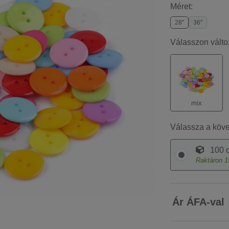
Méret:
28"
36"
Válasszon válto
mix
Válassza a köv
100 d
Raktáron
1
Ár ÁFA-val