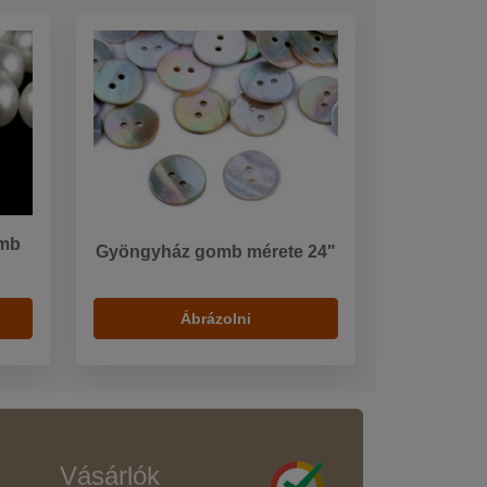
omb
Gyöngyház gomb mérete 24"
Ábrázolni
Vásárlók