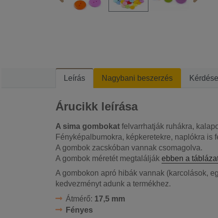
Leírás
Nagybani beszerzés
Kérdés
Árucikk leírása
A sima gombokat
felvarrhatják ruhákra, kalap
Fényképalbumokra, képkeretekre, naplókra is f
A gombok zacskóban vannak csomagolva.
A gombok méretét megtalálják
ebben a tábláza
A gombokon apró hibák vannak (karcolások, eg
kedvezményt adunk a termékhez.
Átmérő:
17,5 mm
Fényes