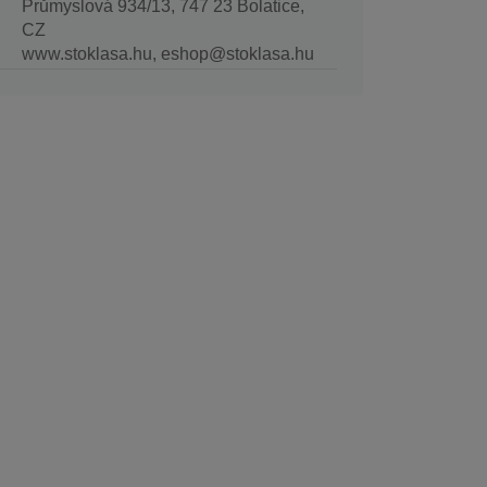
Průmyslová 934/13, 747 23 Bolatice,
CZ
www.stoklasa.hu, eshop@stoklasa.hu