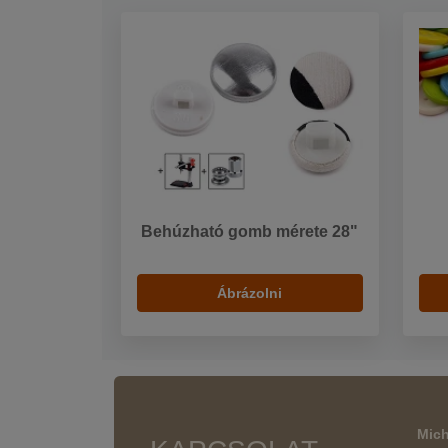
Behúzható gomb mérete 28"
Ábrázolni
Mich