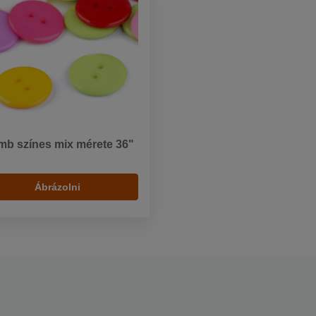
b színes mix mérete 36"
Ábrázolni