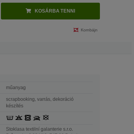
KOSÁRBA TENNI
Kombájn
műanyag
scrapbooking, varrás, dekoráció
készítés
Stoklasa textilní galanterie s.r.o.