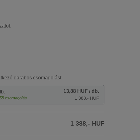
zatot:
etkező darabos csomagolást:
13,88 HUF
/ db.
b.
58
csomagolás
1 388,- HUF
1 388,- HUF