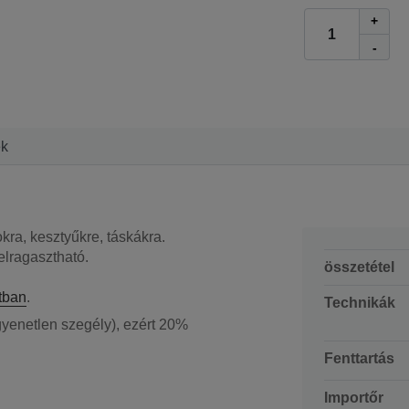
+
-
ek
okra, kesztyűkre, táskákra.
elragasztható.
összetétel
tban
.
Technikák
yenetlen szegély), ezért 20%
Fenttartás
Importőr