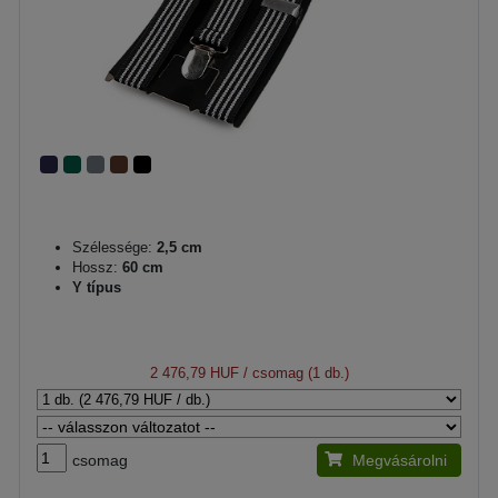
Szélessége:
2,5 cm
Hossz:
60 cm
Y típus
2 476,79 HUF
/ csomag (1 db.)
csomag
Megvásárolni