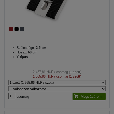
Szélessége:
2,5 cm
Hossz:
60 cm
Y típus
2 487,81 HUF
/ csomag (1 szett)
1 865,86 HUF
/ csomag (1 szett)
csomag
Megvásárolni