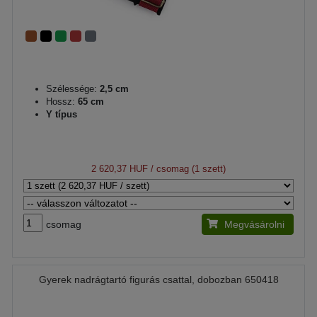
Szélessége:
2,5 cm
Hossz:
65 cm
Y típus
2 620,37 HUF
/ csomag (1 szett)
csomag
Megvásárolni
Gyerek nadrágtartó figurás csattal, dobozban 650418