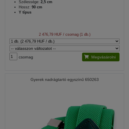
Szélessége:
2,5 cm
Hossz:
90 cm
Y típus
2 476,79 HUF
/ csomag (1 db.)
csomag
Megvásárolni
Gyerek nadrágtartó egyszínű 650263