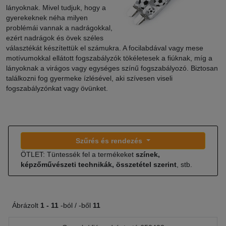
lányoknak. Mivel tudjuk, hogy a
gyerekeknek néha milyen
problémái vannak a nadrágokkal,
ezért nadrágok és övek széles
választékát készítettük el számukra. A focilabdával vagy mese
motívumokkal ellátott fogszabályzók tökéletesek a fiúknak, míg a
lányoknak a virágos vagy egységes színű fogszabályozó. Biztosan
találkozni fog gyermeke ízlésével, aki szívesen viseli
fogszabályzónkat vagy övünket.
Szűrés és rendezés
ÖTLET: Tüntessék fel a termékeket
színek,
képzőművészeti technikák, összetétel szerint
, stb.
Ábrázolt
1 -
11
-ból / -ből
11