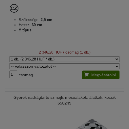
Szélessége:
2,5 cm
Hossz:
60 cm
Y típus
2 346,28 HUF
/ csomag (1 db.)
csomag
Megvásárolni
Gyerek nadrágtartó szmájli, mesealakok, álatkák, kocsik
650249