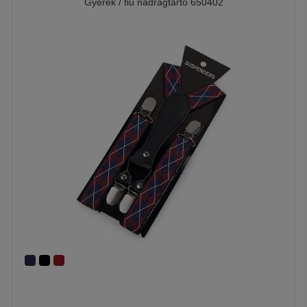
Gyerek / fiú nadrágtartó 650402