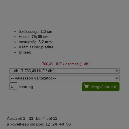
Szélessége:
2,3 cm
Hossz:
75; 85 cm
Vastagság:
3,2 mm
A fém színe:
platina
Unisex
1 766,49 HUF
/ csomag (1 db.)
csomag
Megvásárolni
Ábrázolt
1 -
11
-ból / -ből
11
a következő oldalon:
12
24
48
96