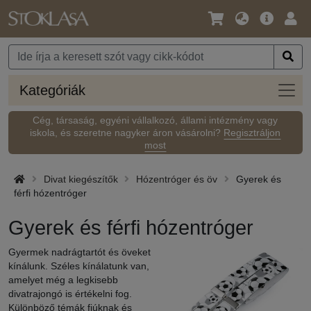
Nyelv
Fő
Beje
/
ajánlat
Pénznem
Kateg
Kategóriák
Cég, társaság, egyéni vállalkozó, állami intézmény vagy
iskola, és szeretne nagyker áron vásárolni?
Regisztráljon
most
Divat kiegészítők
Hózentróger és öv
Gyerek és
férfi hózentróger
Gyerek és férfi hózentróger
Gyermek nadrágtartót és öveket
kínálunk. Széles kínálatunk van,
amelyet még a legkisebb
divatrajongó is értékelni fog.
Különböző témák fiúknak és