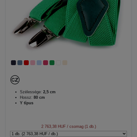
Szélessége:
2,5 cm
Hossz:
80 cm
Y típus
2 763,38 HUF
/ csomag (1 db.)