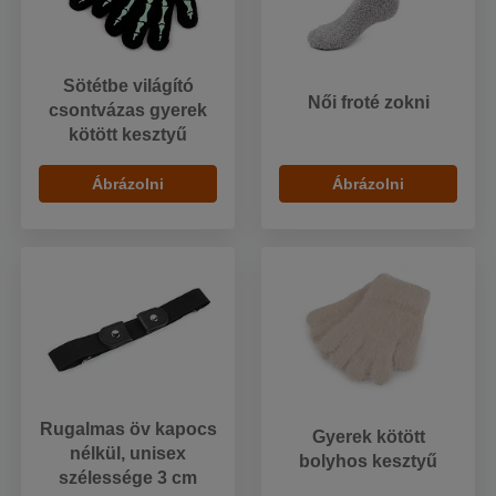
Sötétbe világító
Női froté zokni
csontvázas gyerek
kötött kesztyű
Ábrázolni
Ábrázolni
Rugalmas öv kapocs
Gyerek kötött
nélkül, unisex
bolyhos kesztyű
szélessége 3 cm