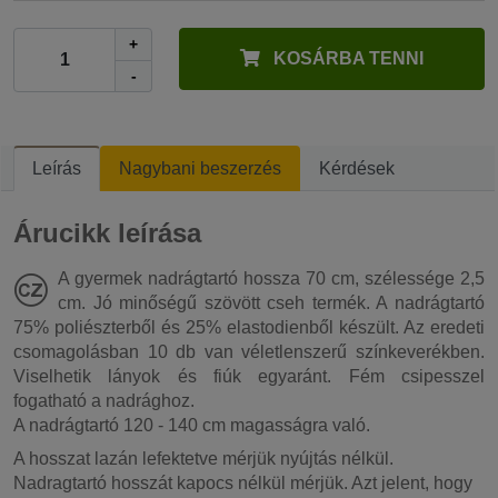
+
KOSÁRBA TENNI
-
Leírás
Nagybani beszerzés
Kérdések
Árucikk leírása
A gyermek nadrágtartó hossza 70 cm, szélessége 2,5
cm. Jó minőségű szövött cseh termék. A nadrágtartó
75% poliészterből és 25% elastodienből készült. Az eredeti
csomagolásban 10 db van véletlenszerű színkeverékben.
Viselhetik lányok és fiúk egyaránt. Fém csipesszel
fogatható a nadrághoz.
A nadrágtartó 120 - 140 cm magasságra való.
A hosszat lazán lefektetve mérjük nyújtás nélkül.
Nadragtartó hosszát kapocs nélkül mérjük. Azt jelent, hogy