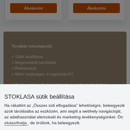
Ábrázolni
Ábrázolni
További információk
» Sütik beállítása
» Megrendelői kérdések
» Reklamáció
» Miért szükséges a regisztráció?
» Kedvezmények és jutalmak nagykereskedelmi
vásárlóinknak
STOKLASA sütik beállítása
» Súgó
Ha rákattint az „Összes süti elfogadása” lehetőségre, beleegyezik
azok tárolásába az eszközén, ami segíti a webhely navigációját,
az adathasználat elemzését és marketing tevékenységünket. Ön
Vásárlók
elutasíthatja
, de örülünk, ha beleegyezik.
értékelése