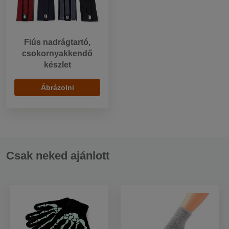
Fiús nadrágtartó,
csokornyakkendő
készlet
Ábrázolni
Csak neked ajánlott