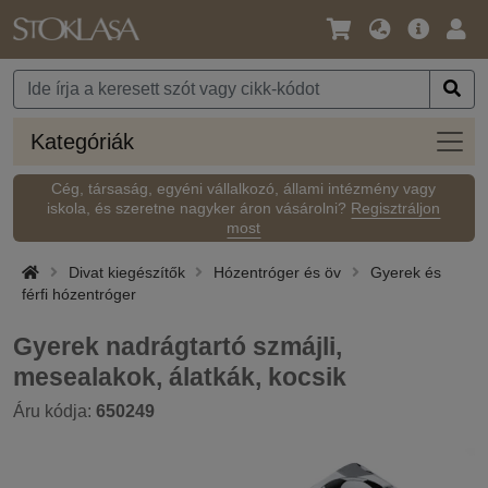
Nyelv
Fő
Beje
/
ajánlat
Pénznem
Kateg
Kategóriák
Cég, társaság, egyéni vállalkozó, állami intézmény vagy
iskola, és szeretne nagyker áron vásárolni?
Regisztráljon
most
Divat kiegészítők
Hózentróger és öv
Gyerek és
férfi hózentróger
Gyerek nadrágtartó szmájli,
mesealakok, álatkák, kocsik
Áru kódja:
650249