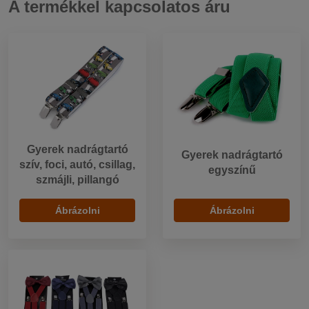
A termékkel kapcsolatos áru
Gyerek nadrágtartó
Gyerek nadrágtartó
szív, foci, autó, csillag,
egyszínű
szmájli, pillangó
Ábrázolni
Ábrázolni