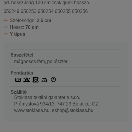
pd. hosszúság 120 cm csak gumi hossza.
650249 650253 650254 650255 650256
Szélessége:
2,5 cm
Hossz:
70 cm
Y típus
összetétel
mágneses fém, poliészter
Fenttartás
Szállító
Stoklasa textilní galanterie s.r.o.
Průmyslová 934/13, 747 23 Bolatice, CZ
www.stoklasa.hu, eshop@stoklasa.hu