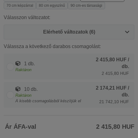
70 cm képzárral
80 cm egyszínű
90 cm-es társasági
Válasszon változatot:
Elérhető változatok (6)
Válassza a következő darabos csomagolást:
2 415,80 HUF
/
1 db.
db.
Raktáron
2 415,80 HUF
2 174,21 HUF
/
10 db.
db.
Raktáron
A kisebb csomagolásból készítjük el
21 742,10 HUF
Ár ÁFA-val
2 415,80 HUF