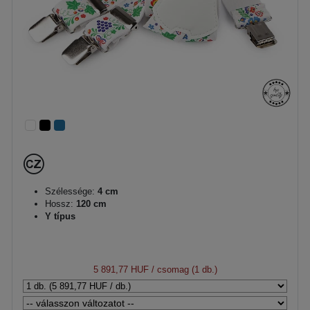
Szélessége:
4 cm
Hossz:
120 cm
Y típus
5 891,77 HUF
/ csomag (1 db.)