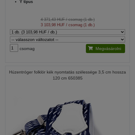
Y típus
4 371,43 HUF
/ csomag (1 db.)
3 103,98 HUF
/ csomag (1 db.)
csomag
Megvásárolni
Húzentróger folklór kék nyomtatás szélessége 3,5 cm hossza
120 cm 650385