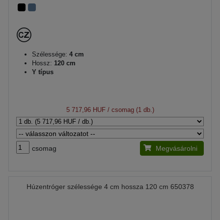
Szélessége:
4 cm
Hossz:
120 cm
Y típus
5 717,96 HUF
/ csomag (1 db.)
csomag
Megvásárolni
Húzentróger szélessége 4 cm hossza 120 cm 650378