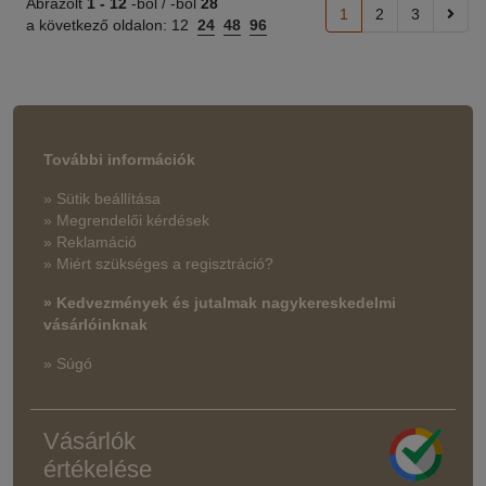
Ábrázolt
1 -
12
-ból / -ből
28
1
2
3
a következő oldalon:
12
24
48
96
További információk
» Sütik beállítása
» Megrendelői kérdések
» Reklamáció
» Miért szükséges a regisztráció?
» Kedvezmények és jutalmak nagykereskedelmi
vásárlóinknak
» Súgó
Vásárlók
értékelése