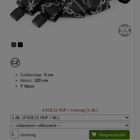
Szélessége:
5 cm
Hossz:
120 cm
Y típus
4 618,11 HUF
/ csomag (1 db.)
csomag
Megvásárolni