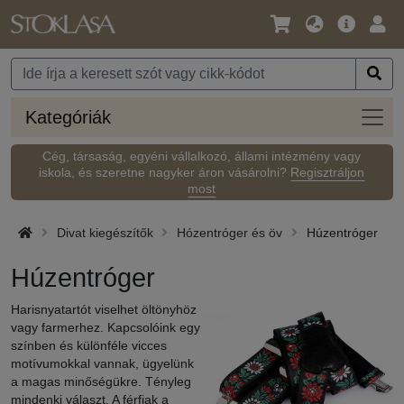
Nyelv
Fő
Beje
/
ajánlat
Pénznem
Kateg
Kategóriák
Cég, társaság, egyéni vállalkozó, állami intézmény vagy
iskola, és szeretne nagyker áron vásárolni?
Regisztráljon
most
Divat kiegészítők
Hózentróger és öv
Húzentróger
Húzentróger
Harisnyatartót viselhet öltönyhöz
vagy farmerhez. Kapcsolóink egy
színben és különféle vicces
motívumokkal vannak, ügyelünk
a magas minőségükre. Tényleg
mindenki választ. A férfiak a