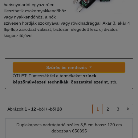
harisnyatartót egyszerűen
illeszthetik csokornyakkendőhöz
vagy nyakkendőhöz, a nők
szívesen hordják szoknyával vagy rövidnadrággal. Akár 3, akár 4
flip-flop záródást választ, biztosan elégedett lesz új divatos
kiegészítőjével.
Szűrés és rendezés
ÖTLET: Tüntessék fel a termékeket
színek,
képzőművészeti technikák, összetétel szerint
, stb.
Ábrázolt
1 -
12
-ból / -ből
28
1
2
3
Duplakapocs nadrágtartó széles 3,5 cm hossz 120 cm
dobozban 650395