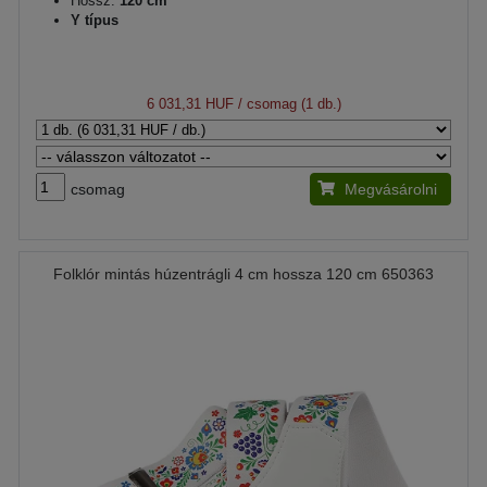
Hossz:
120 cm
Y típus
6 031,31 HUF
/ csomag (1 db.)
csomag
Megvásárolni
Folklór mintás húzentrágli 4 cm hossza 120 cm 650363