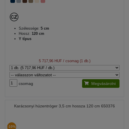
Szélessége:
5 cm
Hossz:
120 cm
Y típus
5 717,96 HUF
/ csomag (1 db.)
csomag
Megvásárolni
Karácsonyi húzentróger 3,5 cm hossza 120 cm 650376
-10%