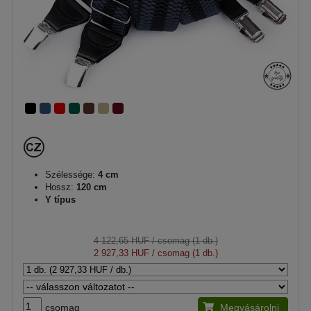
Szélessége:
4 cm
Hossz:
120 cm
Y típus
4 122,65 HUF
/ csomag (1 db.)
2 927,33 HUF
/ csomag (1 db.)
csomag
Megvásárolni