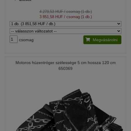
4 279,53 HUF
/ csomag (1 db.)
3 851,58 HUF
/ csomag (1 db.)
csomag
Megvásárolni
Motoros húzentróger szélessége 5 cm hossza 120 cm
650369