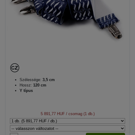
Szélessége:
3,5 cm
Hossz:
120 cm
Y típus
5 891,77 HUF
/ csomag (1 db.)