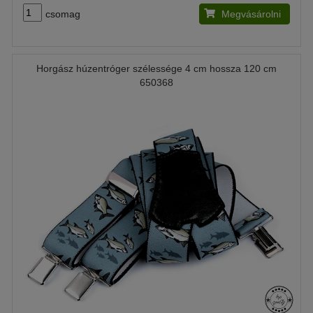
csomag
Megvásárolni
Horgász húzentróger szélessége 4 cm hossza 120 cm
650368