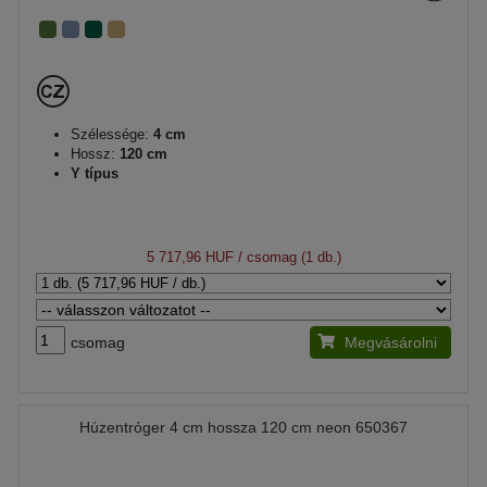
Szélessége:
4 cm
Hossz:
120 cm
Y típus
5 717,96 HUF
/ csomag (1 db.)
csomag
Megvásárolni
Húzentróger 4 cm hossza 120 cm neon 650367