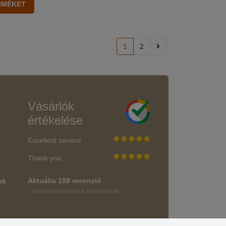
1
2
Vásárlók
értékelése
Excellent service
Thank you.
Aktuális 159 recenzió
ak
* Nem ellenőrizzük a recenziókat