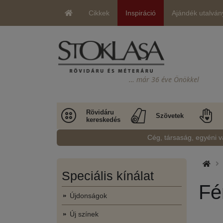
Cikkek
Inspiráció
Ajándék utalván
… már 36 éve Önökkel
Rövidáru
Szövetek
kereskedés
Cég, társaság, egyéni v
Speciális kínálat
Fé
Újdonságok
Új színek