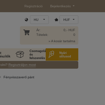
Regisztráció
Bejelentkezés
HU
HUF
Ár:
0,- HUF
Tételek:
0
» A kosár tartalma
Csomagolás
t
Nyári
és
észítők
stílusod
felszerelés
rolni?
Regisztráljon most
Fényvisszaverő pánt