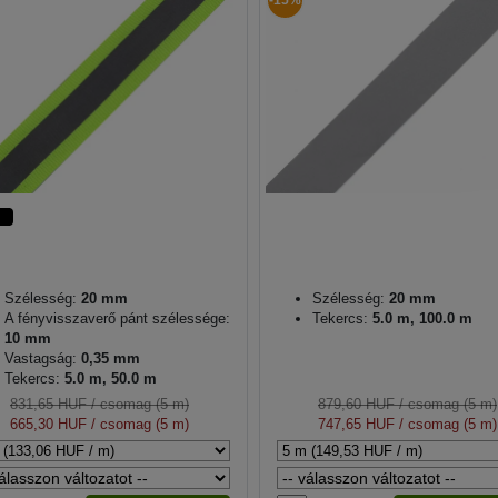
-15%
Szélesség:
20 mm
Szélesség:
20 mm
A fényvisszaverő pánt szélessége:
Tekercs:
5.0 m, 100.0 m
10 mm
Vastagság:
0,35 mm
Tekercs:
5.0 m, 50.0 m
831,65 HUF
/ csomag (5 m)
879,60 HUF
/ csomag (5 m)
665,30 HUF
/ csomag (5 m)
747,65 HUF
/ csomag (5 m)