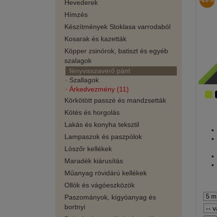
-20%
Hevederek
Hímzés
Készítmények Stoklasa varrodaból
Kosarak és kazetták
Köpper zsinórok, batiszt és egyéb
szalagok
fényvisszaverő pánt
Szallagok
Árkedvezmény (11)
Körkötött passzé és mandzsetták
Kötés és horgolás
Lakás és konyha teksztil
Lampaszok és paszpólok
Lószőr kellékek
Maradék kiárusítás
Műanyag rövidárú kellékek
Ollók és vágóeszközök
Paszományok, kígyóanyag és
bortnyi