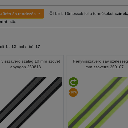
ÖTLET: Tüntessék fel a termékeket
színek
Szűrés és rendezés
rint
, stb.
olt
1 -
12
-ból / -ből
17
 visszaverő szalag 10 mm szövet
Fényvisszaverő sáv szélessé
anyagon 260813
mm szövetre 260107
-30%