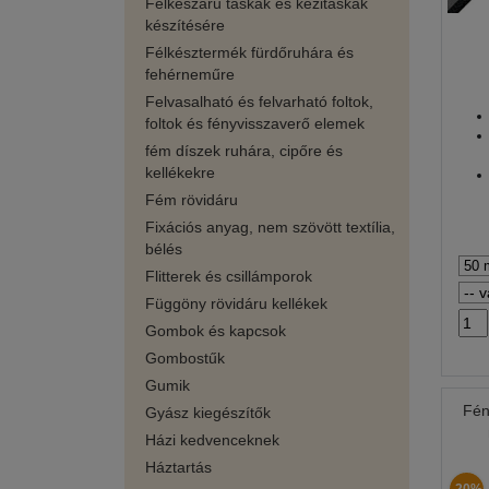
Félkészáru táskák és kézitáskák
készítésére
Félkésztermék fürdőruhára és
fehérneműre
Felvasalható és felvarható foltok,
foltok és fényvisszaverő elemek
fém díszek ruhára, cipőre és
kellékekre
Fém rövidáru
Fixációs anyag, nem szövött textília,
bélés
Flitterek és csillámporok
Függöny rövidáru kellékek
Gombok és kapcsok
Gombostűk
Gumik
Fén
Gyász kiegészítők
Házi kedvenceknek
Háztartás