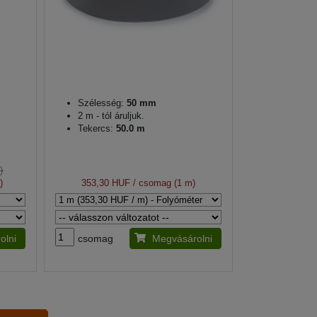
Szélesség:
50 mm
2 m - tól áruljuk.
Tekercs:
50.0 m
)
)
353,30 HUF
/ csomag (1 m)
olni
csomag
Megvásárolni