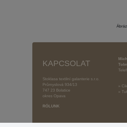
Ábráz
Mich
KAPCSOLAT
Tol
Tele
Stoklasa textilní galanterie s.r.o.
Průmyslová 934/13
» Ci
747 23 Bolatice
» Tut
okres Opava
RÓLUNK