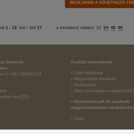
olt
1 -
12
-ból / -ből
17
a következő oldalon:
12
24
48
96
al Ostrihoň
További információk
mács
» Sütik beállítása
fon 1 +421 903190224
» Megrendelői kérdések
» Reklamáció
kkek
» Miért szükséges a regisztráció?
orials free
(CZ)
» Kedvezmények és jutalmak
nagykereskedelmi vásárlóinkn
» Súgó