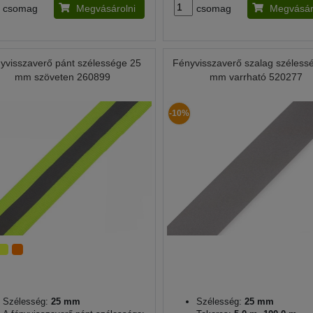
csomag
Megvásárolni
csomag
Megvásár
yvisszaverő pánt szélessége 25
Fényvisszaverő szalag széless
mm szöveten 260899
mm varrható 520277
-10%
Szélesség:
25 mm
Szélesség:
25 mm