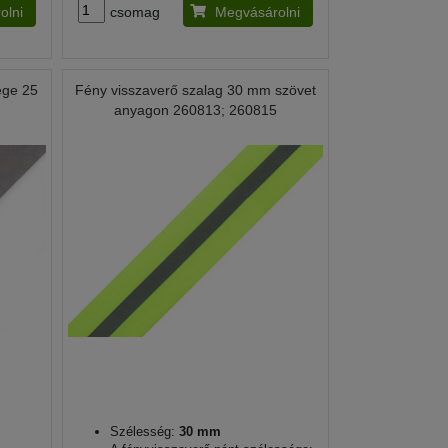
olni
csomag
Megvásárolni
ége 25
Fény visszaverő szalag 30 mm szövet
anyagon 260813; 260815
Szélesség:
30 mm