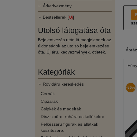
Árkedvezmény
Bestsellerek [
Új
]
sze
Utolsó látogatása óta
Bejelentkezés után itt megjelennek az
újdonságok az utolsó bejelentkezése
Ábráz
óta. Új áru, kedvezmények, ötletek.
Fény
Kategóriák
Rövidáru kereskedés
-36%
Cérnák
Cipzárak
Csipkék és madeirák
Dísz cipőre, ruhára és kellékekre
Félkészáru figurák és állatkák
készítésére.