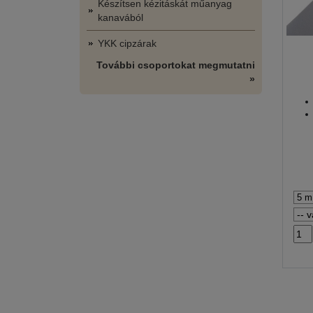
Készítsen kézitáskát műanyag
kanavából
YKK cipzárak
További csoportokat megmutatni
»