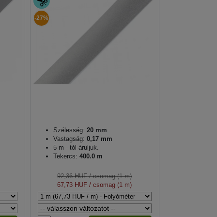
-27%
Szélesség:
20 mm
Vastagság:
0,17 mm
5 m - tól áruljuk.
Tekercs:
400.0 m
92,36 HUF
/ csomag (1 m)
67,73 HUF
/ csomag (1 m)