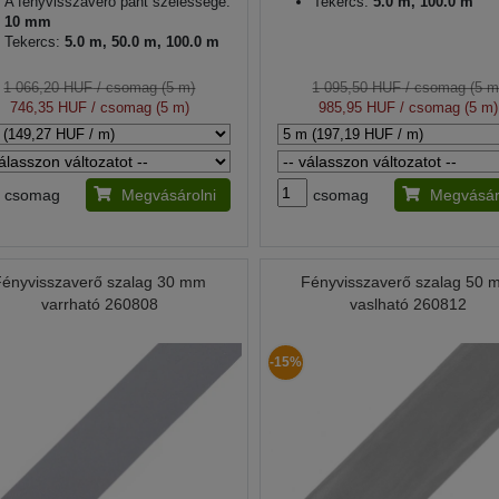
A fényvisszaverő pánt szélessége:
Tekercs:
5.0 m, 100.0 m
10 mm
Tekercs:
5.0 m, 50.0 m, 100.0 m
1 066,20 HUF
/ csomag (5 m)
1 095,50 HUF
/ csomag (5 m
746,35 HUF
/ csomag (5 m)
985,95 HUF
/ csomag (5 m)
csomag
Megvásárolni
csomag
Megvásár
Fényvisszaverő szalag 30 mm
Fényvisszaverő szalag 50
varrható 260808
vaslható 260812
-15%