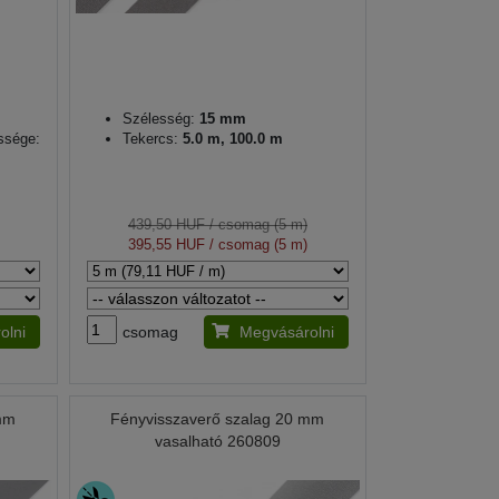
Szélesség:
15 mm
ssége:
Tekercs:
5.0 m, 100.0 m
439,50 HUF
/ csomag (5 m)
395,55 HUF
/ csomag (5 m)
olni
csomag
Megvásárolni
 mm
Fényvisszaverő szalag 20 mm
vasalható 260809