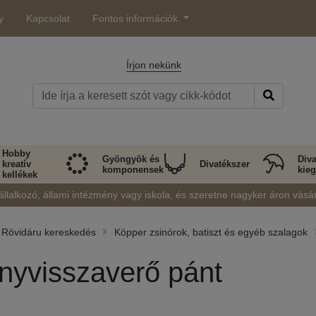
y
Kapcsolat
Fontos információk
Írjon nekünk
Hobby
Gyöngyök és
Diva
kreatív
Divatékszer
komponensek
kieg
kellékek
állalkozó, állami intézmény vagy iskola, és szeretne nagyker áron vásá
Rövidáru kereskedés
Köpper zsinórok, batiszt és egyéb szalagok
nyvisszaverő pánt