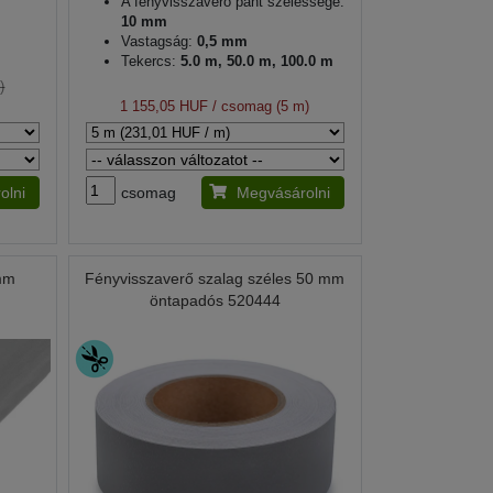
A fényvisszaverő pánt szélessége:
10 mm
Vastagság:
0,5 mm
Tekercs:
5.0 m, 50.0 m, 100.0 m
)
1 155,05 HUF
/ csomag (5 m)
olni
csomag
Megvásárolni
 mm
Fényvisszaverő szalag széles 50 mm
öntapadós 520444