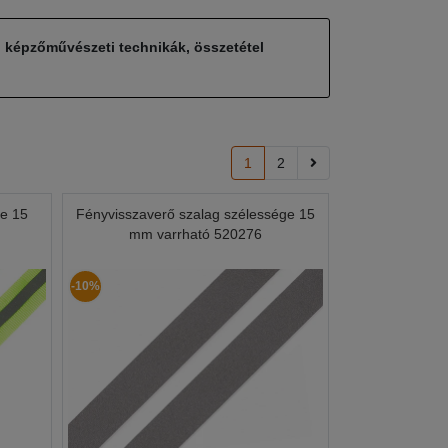
, képzőművészeti technikák, összetétel
1
2
ge 15
Fényvisszaverő szalag szélessége 15
mm varrható 520276
-10%