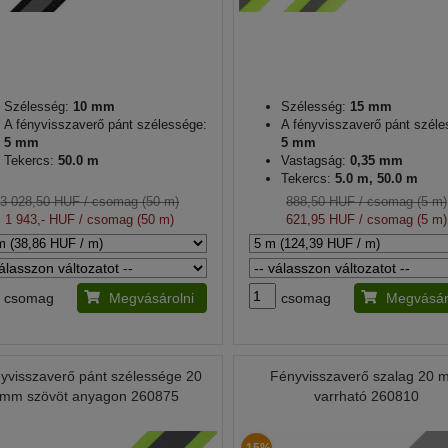
Szélesség:
10 mm
Szélesség:
15 mm
A fényvisszaverő pánt szélessége:
A fényvisszaverő pánt széle
5 mm
5 mm
Tekercs:
50.0 m
Vastagság:
0,35 mm
Tekercs:
5.0 m, 50.0 m
3 028,50 HUF
/ csomag (50 m)
888,50 HUF
/ csomag (5 m)
1 943,- HUF
/ csomag (50 m)
621,95 HUF
/ csomag (5 m)
csomag
Megvásárolni
csomag
Megvásár
yvisszaverő pánt szélessége 20
Fényvisszaverő szalag 20
mm szövöt anyagon 260875
varrható 260810