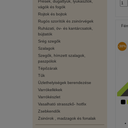
Prések, dugattyúk, lyukasztók,
vágók és fogók
Rojtok és bojtok
Rugós szorítók és zsinórvégek
Fén
Ruházati, öv- és kantárcsatok,
bújtatók
Srég szegők
-30%
Szalagok
Szegők, hímzett szalagok,
paszpólok
Tépőzárak
Tűk
Üzlethelyiségek berendezése
Varrókellékek
Varrókészlet
Vasalható strasszkő- hotfix
Zsebkendők
Zsinórok , madzagok és fonalak