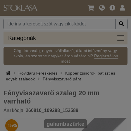
Nyelv
Fő
Beje
/
ajánlat
Pénznem
Kateg
Kategóriák
Cég, társaság, egyéni vállalkozó, állami intézmény vagy
iskola, és szeretne nagyker áron vásárolni?
Regisztráljon
most
Rövidáru kereskedés
Köpper zsinórok, batiszt és
egyéb szalagok
Fényvisszaverő pánt
Fényvisszaverő szalag 20 mm
varrható
Áru kódja:
260810_109298_152589
galambszürke
-15%