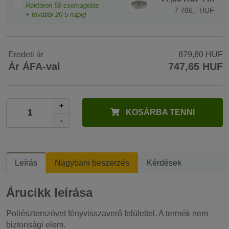
Raktáron
59
csomagolás
7 786,- HUF
+ további
20
5 napig
Eredeti ár
879,60 HUF
Ár ÁFA-val
747,65 HUF
+
KOSÁRBA TENNI
-
Leírás
Nagybani beszerzés
Kérdések
Árucikk leírása
Poliészterszövet fényvisszaverő felülettel. A termék nem
biztonsági elem.