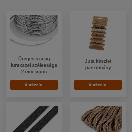
Üreges szalag
Juta készlet
lurexszel szélessége
paszomány
2 mm lapos
Ábrázolni
Ábrázolni