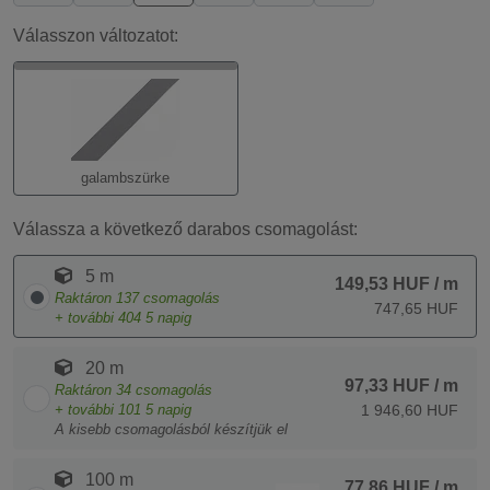
Válasszon változatot:
galambszürke
Válassza a következő darabos csomagolást:
5 m
149,53 HUF
/ m
Raktáron
137
csomagolás
747,65 HUF
+ további
404
5 napig
20 m
97,33 HUF
/ m
Raktáron
34
csomagolás
+ további
101
5 napig
1 946,60 HUF
A kisebb csomagolásból készítjük el
100 m
77,86 HUF
/ m