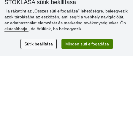
STOKLASA sütik beállítása
Ha rákattint az „Összes süti elfogadása” lehetőségre, beleegyezik
azok tárolásába az eszközén, ami segíti a webhely navigációját,
Vásárlók
az adathasználat elemzését és marketing tevékenységünket. Ön
értékelése
elutasíthatja
, de örülünk, ha beleegyezik.
Excellent service
Sütik beállítása
Minden süti elfogadása
Thank you.
Aktuális 159 recenzió
* Nem ellenőrizzük a recenziókat