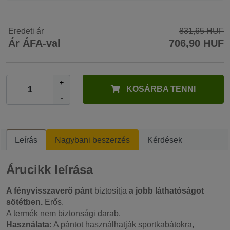
Eredeti ár
831,65 HUF
Ár ÁFA-val
706,90 HUF
+
KOSÁRBA TENNI
-
Leírás
Nagybani beszerzés
Kérdések
Árucikk leírása
A fényvisszaverő pánt
biztosítja
a jobb láthatóságot
sötétben.
Erős.
A termék nem biztonsági darab.
Használata:
A pántot használhatják sportkabátokra,