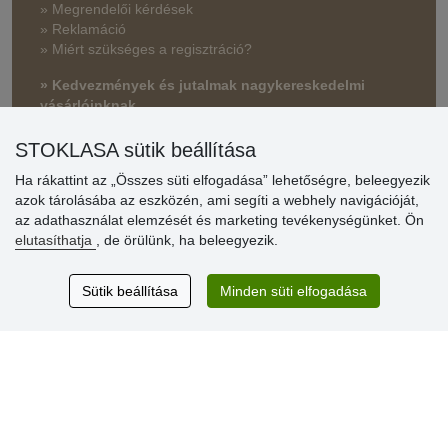
» Megrendelői kérdések
» Reklamáció
» Miért szükséges a regisztráció?
» Kedvezmények és jutalmak nagykereskedelmi
vásárlóinknak
» Súgó
STOKLASA sütik beállítása
Ha rákattint az „Összes süti elfogadása” lehetőségre, beleegyezik
azok tárolásába az eszközén, ami segíti a webhely navigációját,
Vásárlók
az adathasználat elemzését és marketing tevékenységünket. Ön
értékelése
elutasíthatja
, de örülünk, ha beleegyezik.
Excellent service
Sütik beállítása
Minden süti elfogadása
Thank you.
Aktuális 159 recenzió
* Nem ellenőrizzük a recenziókat