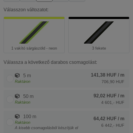
Válasszon változatot:
1 vakító sárgászöld - neon
3 fekete
Válassza a következő darabos csomagolást:
141,38 HUF
/ m
5 m
Raktáron
706,90 HUF
92,02 HUF
/ m
50 m
Raktáron
4 601,- HUF
100 m
64,42 HUF
/ m
Raktáron
6 442,- HUF
A kisebb csomagolásból készítjük el