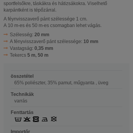
sportfelsőkre, táskákra és hátizsákokra. Viselhető
karpántként is tépőzárral.
A féynvisszaverő pánt szélessége 1 cm.
A 10 m-es és 50 m-es csomagban lehet vágás.
Szélesség:
20 mm
A fényvisszaverő pánt szélessége:
10 mm
Vastagság:
0,35 mm
Tekercs
5 m, 50 m
összetétel
65% poliészter, 35% pamut, műgyanta , üveg
Technikák
varrás
Fenttartás
Importőr