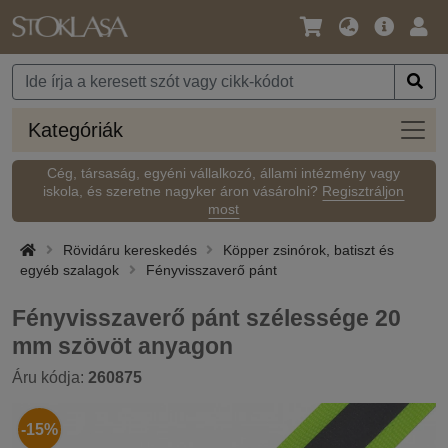
Nyelv
Fő
Beje
/
ajánlat
Pénznem
Kateg
Kategóriák
Cég, társaság, egyéni vállalkozó, állami intézmény vagy
iskola, és szeretne nagyker áron vásárolni?
Regisztráljon
most
Rövidáru kereskedés
Köpper zsinórok, batiszt és
egyéb szalagok
Fényvisszaverő pánt
Fényvisszaverő pánt szélessége 20
mm szövöt anyagon
Áru kódja:
260875
-15%