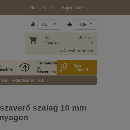
Regisztráció
Bejelentkezés
HU
HUF
Ár:
0,- HUF
Tételek:
0
» A kosár tartalma
Csomagolás
t
Nyári
és
észítők
stílusod
felszerelés
rolni?
Regisztráljon most
sszaverő szalag 10 mm
anyagon