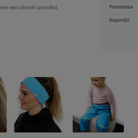
Fenttartás
rvek není přesně uprostřed.
Importőr