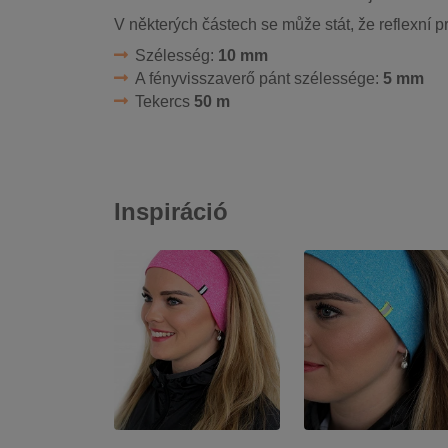
V některých částech se může stát, že reflexní p
Szélesség:
10 mm
A fényvisszaverő pánt szélessége:
5 mm
Tekercs
50 m
Inspiráció