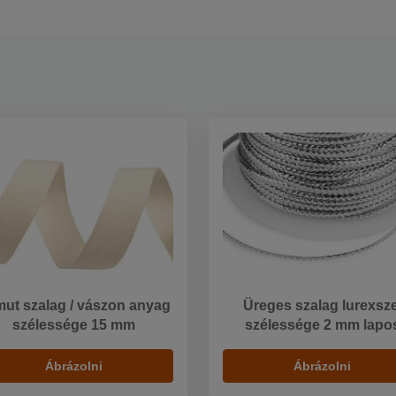
ut szalag / vászon anyag
Üreges szalag lurexsze
szélessége 15 mm
szélessége 2 mm lapo
Ábrázolni
Ábrázolni