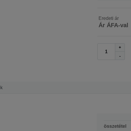
Eredeti ár
Ár ÁFA-val
+
-
ek
összetétel