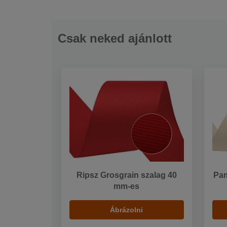
Csak neked ajánlott
Ripsz Grosgrain szalag 40
Pam
mm-es
Ábrázolni