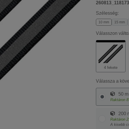
260813_11817
Szélesség:
10 mm
15 mm
Válasszon válto
4 fekete
Válassza a köv
50 m
Raktáron
8
200 
Raktáron
2
A kisebb c