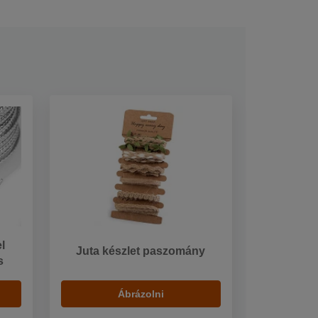
l
Juta készlet paszomány
s
Ábrázolni