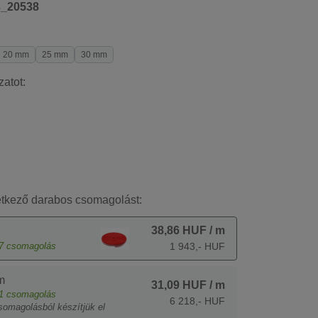
3_20538
20 mm
25 mm
30 mm
zatot:
etkező darabos csomagolást:
38,86 HUF
/ m
7
csomagolás
1 943,- HUF
m
31,09 HUF
/ m
1
csomagolás
6 218,- HUF
somagolásból készítjük el