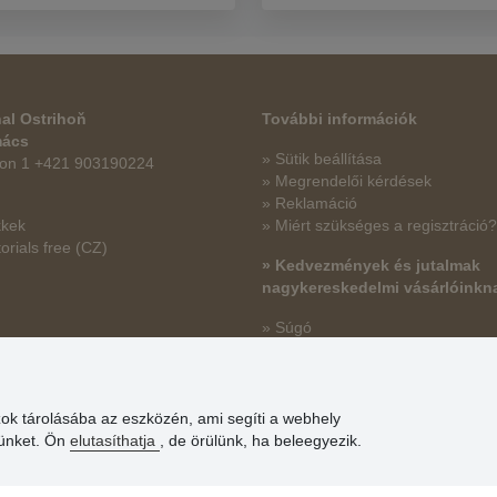
al Ostrihoň
További információk
mács
» Sütik beállítása
fon 1 +421 903190224
» Megrendelői kérdések
» Reklamáció
kkek
» Miért szükséges a regisztráció?
orials free
(CZ)
» Kedvezmények és jutalmak
nagykereskedelmi vásárlóinkn
» Súgó
zok tárolásába az eszközén, ami segíti a webhely
günket. Ön
elutasíthatja
, de örülünk, ha beleegyezik.