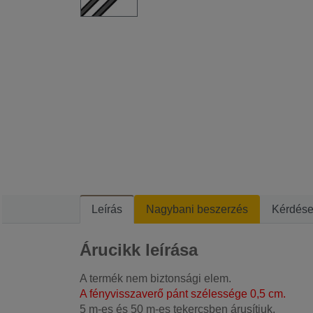
Leírás
Nagybani beszerzés
Kérdés
Árucikk leírása
A termék nem biztonsági elem.
A fényvisszaverő pánt szélessége 0,5 cm.
5 m-es és 50 m-es tekercsben árusítjuk.