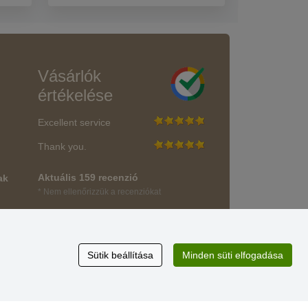
Vásárlók
értékelése
Excellent service
Thank you.
Aktuális 159 recenzió
ak
* Nem ellenőrizzük a recenziókat
Sütik beállítása
Minden süti elfogadása