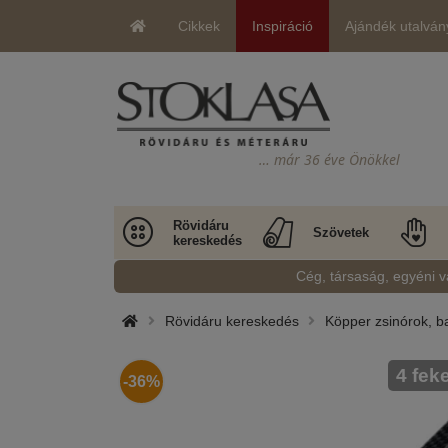
Cikkek
Inspiráció
Ajándék utalván
… már 36 éve Önökkel
Rövidáru
Szövetek
kereskedés
Cég, társaság, egyéni v
Rövidáru kereskedés
Köpper zsinórok, b
4 fek
-36%