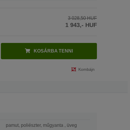
3 028,50 HUF
1 943,- HUF
KOSÁRBA TENNI
Kombájn
pamut, poliészter, műgyanta , üveg