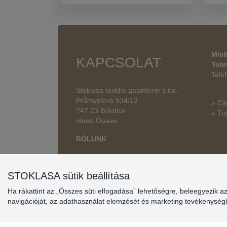
Mich
KAPCSOLAT
Tol
Tele
Stoklasa textilní galanterie s.r.o.
Průmyslová 934/13
» Ci
747 23 Bolatice
» Tut
okres Opava
RÓLUNK
STOKLASA sütik beállítása
Ha rákattint az „Összes süti elfogadása” lehetőségre, beleegyezik a
navigációját, az adathasználat elemzését és marketing tevékenysé