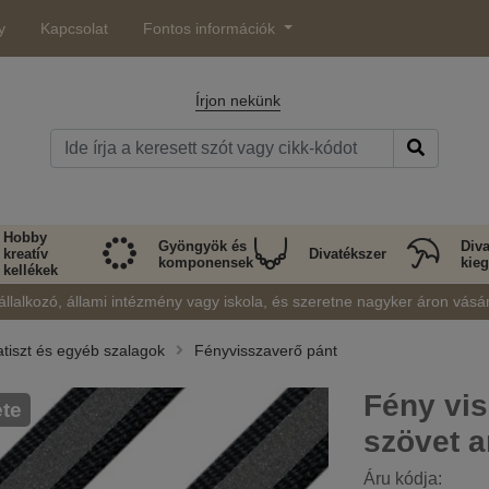
y
Kapcsolat
Fontos információk
Írjon nekünk
Hobby
Gyöngyök és
Diva
kreatív
Divatékszer
komponensek
kieg
kellékek
állalkozó, állami intézmény vagy iskola, és szeretne nagyker áron vásá
atiszt és egyéb szalagok
Fényvisszaverő pánt
Fény vi
ete
szövet 
Áru kódja: