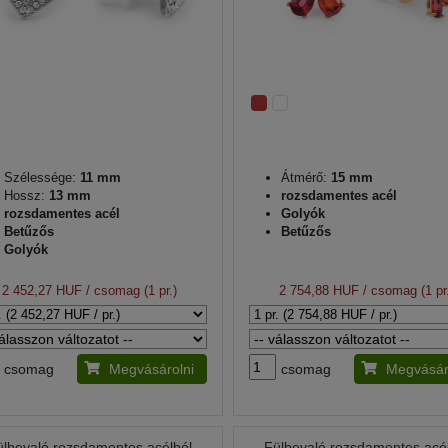
Szélessége:
11 mm
Átmérő:
15 mm
Hossz:
13 mm
rozsdamentes acél
rozsdamentes acél
Golyók
Betűzős
Betűzős
Golyók
2 452,27 HUF
/ csomag (1 pr.)
2 754,88 HUF
/ csomag (1 pr
csomag
Megvásárolni
csomag
Megvásár
ülbevaló rozsdamentes acélból
Fülbevaló rozsdamentes acé