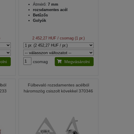
Átmérő:
7 mm
rozsdamentes acél
Betűzős
Golyók
)
2 452,27 HUF
/ csomag (1 pr.)
olni
csomag
Megvásárolni
lból
Fülbevaló rozsdamentes acélból
0233
háromszög csiszolt kövekkel 370346