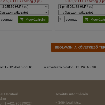
3 255,39 HUF
/ csomag (1 pr.)
5 021,88 HUF
/ csomag (1 pr
csomag
Megvásárolni
csomag
Megvásár
olt
1 -
12
-ból / -ből
61
a következő oldalon:
12
24
48
96
al Ostrihoň
További információk
mács
» Sütik beállítása
fon 1 +421 903190224