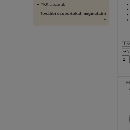
YKK cipzárak
További csoportokat megmutatni
»
F