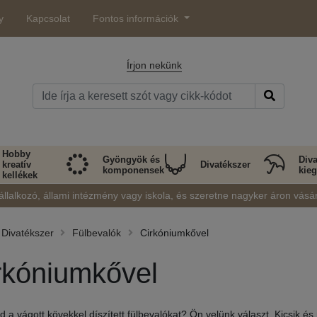
y
Kapcsolat
Fontos információk
Írjon nekünk
Hobby
Gyöngyök és
Diva
kreatív
Divatékszer
komponensek
kieg
kellékek
állalkozó, állami intézmény vagy iskola, és szeretne nagyker áron vásá
Divatékszer
Fülbevalók
Cirkóniumkővel
rkóniumkővel
d a vágott kövekkel díszített fülbevalókat? Ön velünk választ. Kicsik és