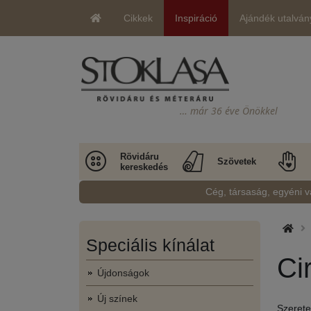
Cikkek
Inspiráció
Ajándék utalván
… már 36 éve Önökkel
Rövidáru
Szövetek
kereskedés
Cég, társaság, egyéni v
Speciális kínálat
Ci
Újdonságok
Új színek
Szerete