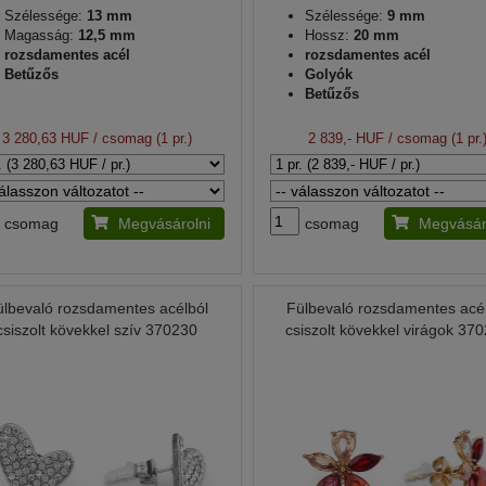
Szélessége:
13 mm
Szélessége:
9 mm
Magasság:
12,5 mm
Hossz:
20 mm
rozsdamentes acél
rozsdamentes acél
Betűzős
Golyók
Betűzős
3 280,63 HUF
/ csomag (1 pr.)
2 839,- HUF
/ csomag (1 pr.
csomag
Megvásárolni
csomag
Megvásár
ülbevaló rozsdamentes acélból
Fülbevaló rozsdamentes acé
csiszolt kövekkel szív 370230
csiszolt kövekkel virágok 37