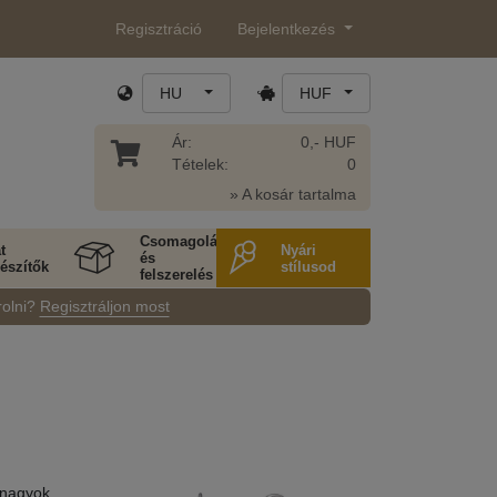
Regisztráció
Bejelentkezés
HU
HUF
Ár:
0,- HUF
Tételek:
0
» A kosár tartalma
Csomagolás
t
Nyári
és
észítők
stílusod
felszerelés
rolni?
Regisztráljon most
 nagyok,