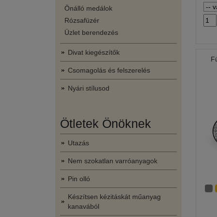
Önálló medálok
Rózsafüzér
Üzlet berendezés
Divat kiegészítők
F
Csomagolás és felszerelés
Nyári stílusod
Ötletek Önöknek
Utazás
Nem szokatlan varróanyagok
Pin olló
Készítsen kézitáskát műanyag
kanavából