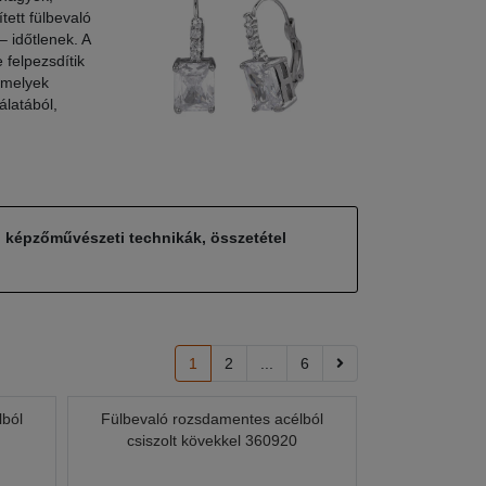
tett fülbevaló
 időtlenek. A
 felpezsdítik
amelyek
álatából,
, képzőművészeti technikák, összetétel
1
2
...
6
lból
Fülbevaló rozsdamentes acélból
csiszolt kövekkel 360920