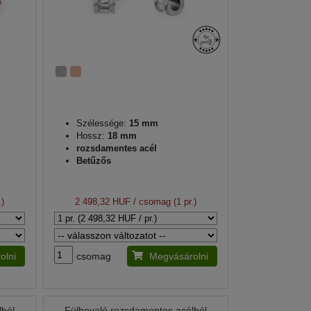
Szélessége:
15 mm
Hossz:
18 mm
rozsdamentes acél
Betűzős
.)
2 498,32 HUF
/ csomag (1 pr.)
olni
csomag
Megvásárolni
lból
Fülbevaló rozsdamentes acélból