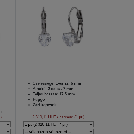
Szélessége:
1-es sz. 6 mm
Átmérő:
2-es sz. 7 mm
Teljes hossza:
17,5 mm
Függő
Zárt kapcsok
.)
.)
2 310,11 HUF
/ csomag (1 pr.)