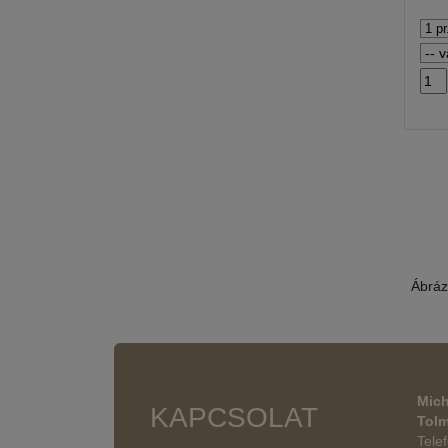
Ábráz
Mich
KAPCSOLAT
Tol
Tele