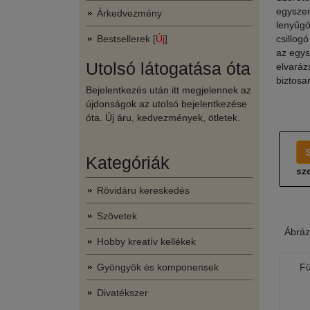
egyszerű
Árkedvezmény
lenyűgö
Bestsellerek [
Új
]
csillog
az egys
Utolsó látogatása óta
elvaráz
biztosa
Bejelentkezés után itt megjelennek az
újdonságok az utolsó bejelentkezése
óta. Új áru, kedvezmények, ötletek.
Kategóriák
sze
Rövidáru kereskedés
Szövetek
Ábráz
Hobby kreatív kellékek
Gyöngyök és komponensek
Fü
Divatékszer