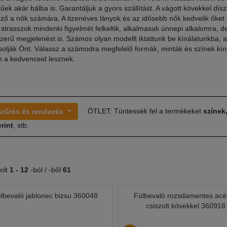
ek akár bálba is. Garantáljuk a gyors szállítást. A vágott kövekkel díszí
ző a nők számára. A tizenéves lányok és az idősebb nők kedvelik őket –
ó strasszok mindenki figyelmét felkeltik, alkalmasak ünnepi alkalomra, de
zerű megjelenést is. Számos olyan modellt iktattunk be kínálatunkba, 
solják Önt. Válassz a számodra megfelelő formák, minták és színek kín
n a kedvenceid lesznek.
ÖTLET: Tüntessék fel a termékeket
színek
Szűrés és rendezés
rint
, stb.
olt
1 -
12
-ból / -ből
61
lbevaló jablonec bizsu 360048
Fülbevaló rozsdamentes acé
csiszolt kövekkel 360918