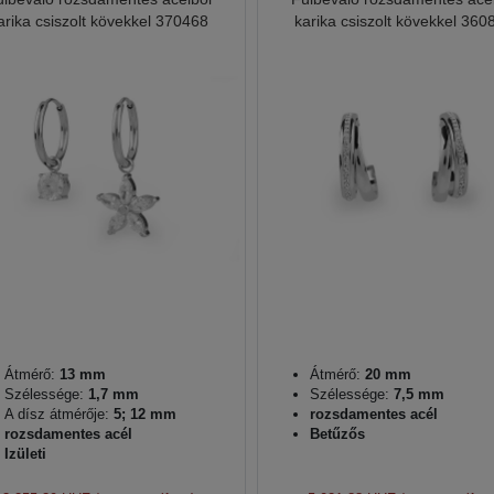
arika csiszolt kövekkel 370468
karika csiszolt kövekkel 360
Átmérő:
13 mm
Átmérő:
20 mm
Szélessége:
1,7 mm
Szélessége:
7,5 mm
A dísz átmérője:
5; 12 mm
rozsdamentes acél
rozsdamentes acél
Betűzős
Izületi