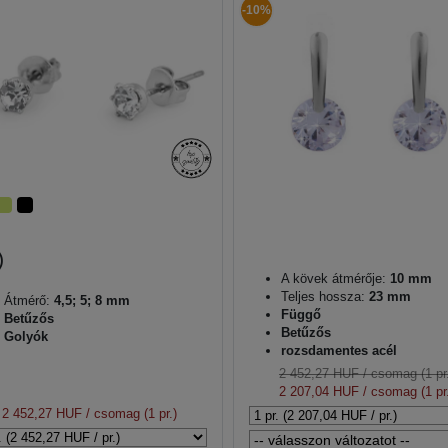
-10%
A kövek átmérője:
10 mm
Teljes hossza:
23 mm
Átmérő:
4,5; 5; 8 mm
Függő
Betűzős
Betűzős
Golyók
rozsdamentes acél
2 452,27 HUF
/ csomag (1 pr
2 207,04 HUF
/ csomag (1 pr
2 452,27 HUF
/ csomag (1 pr.)