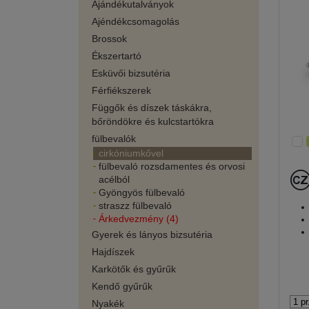
Ajándékutalványok
Ajéndékcsomagolás
Brossok
Ékszertartó
Esküvői bizsutéria
Férfiékszerek
Függők és díszek táskákra,
bőröndökre és kulcstartókra
fülbevalók
cirkóniumkővel
fülbevaló rozsdamentes és orvosi
acélból
Gyöngyös fülbevaló
straszz fülbevaló
Árkedvezmény (4)
Gyerek és lányos bizsutéria
Hajdíszek
Karkötők és gyűrűk
Kendő gyűrűk
Nyakék