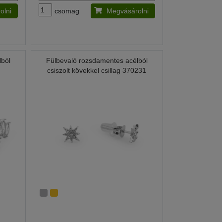
olni
csomag
Megvásárolni
lból
Fülbevaló rozsdamentes acélból
csiszolt kövekkel csillag 370231