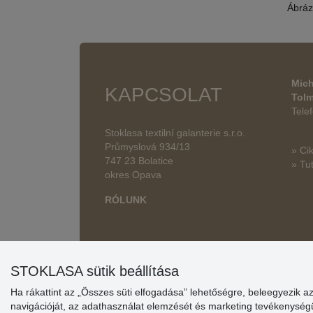
Ábráz
Mich
KAPCSOLAT
Tol
Tele
Stoklasa textilní galanterie s.r.o.
Průmyslová 934/13
» Ci
747 23 Bolatice
» Tut
okres Opava
RÓLUNK
STOKLASA sütik beállítása
Ha rákattint az „Összes süti elfogadása” lehetőségre, beleegyezik a
navigációját, az adathasználat elemzését és marketing tevékenysé