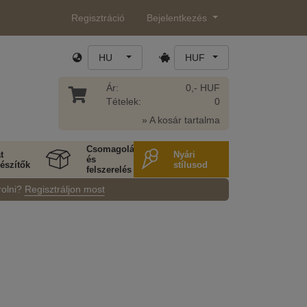
Regisztráció
Bejelentkezés
HU
HUF
Ár:
0,- HUF
Tételek:
0
» A kosár tartalma
Csomagolás
t
Nyári
és
észítők
stílusod
felszerelés
rolni?
Regisztráljon most