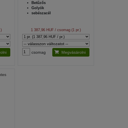
Betűzős
Golyók
sebészacél
.)
1 387,96 HUF
/ csomag (1 pr.)
olni
csomag
Megvásárolni
ntes