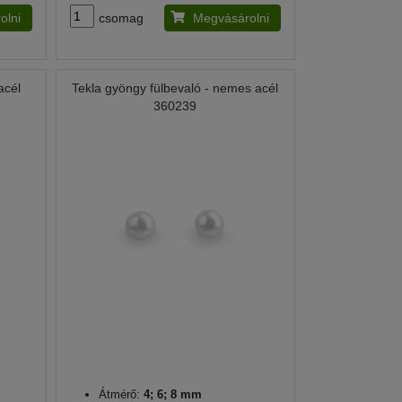
olni
csomag
Megvásárolni
acél
Tekla gyöngy fülbevaló - nemes acél
360239
Átmérő:
4; 6; 8 mm