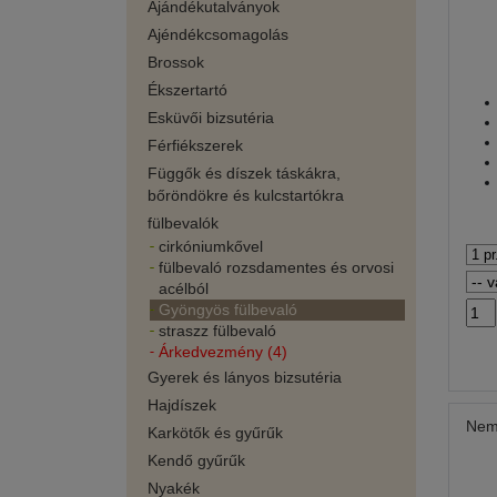
Ajándékutalványok
Ajéndékcsomagolás
Brossok
Ékszertartó
Esküvői bizsutéria
Férfiékszerek
Függők és díszek táskákra,
bőröndökre és kulcstartókra
fülbevalók
cirkóniumkővel
fülbevaló rozsdamentes és orvosi
acélból
Gyöngyös fülbevaló
straszz fülbevaló
Árkedvezmény (4)
Gyerek és lányos bizsutéria
Hajdíszek
Neme
Karkötők és gyűrűk
Kendő gyűrűk
Nyakék