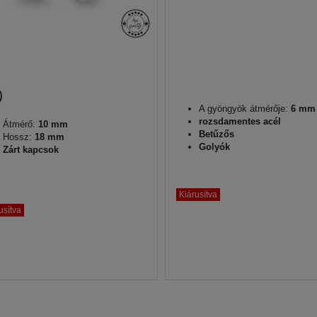
A gyöngyök átmérője:
6 mm
rozsdamentes acél
Átmérő:
10 mm
Betűzős
Hossz:
18 mm
Golyók
Zárt kapcsok
Kiárusítva
usítva