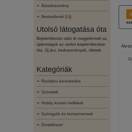
Árkedvezmény
Bestsellerek [
Új
]
sze
Utolsó látogatása óta
Bejelentkezés után itt megjelennek az
újdonságok az utolsó bejelentkezése
Ábráz
óta. Új áru, kedvezmények, ötletek.
G
Kategóriák
Rövidáru kereskedés
Szövetek
Hobby kreatív kellékek
Gyöngyök és komponensek
Divatékszer