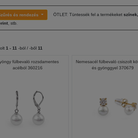
ÖTLET: Tüntessék fel a termékeket
színek
Szűrés és rendezés
rint
, stb.
olt
1 -
11
-ból / -ből
11
yöngy fülbevaló rozsdamentes
Nemesacél fülbevaló csiszolt kö
acélból 360216
és gyönggyel 370679