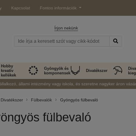
y
Kapcsolat
Fontos információk
Írjon nekünk
Hobby
Gyöngyök és
Diva
kreatív
Divatékszer
komponensek
kieg
kellékek
állalkozó, állami intézmény vagy iskola, és szeretne nagyker áron vásá
Divatékszer
Fülbevalók
Gyöngyös fülbevaló
öngyös fülbevaló