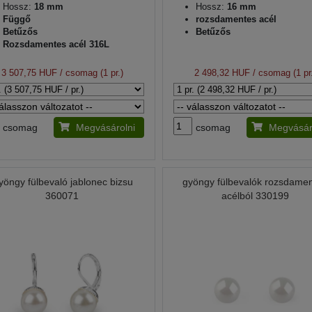
Hossz:
18 mm
Hossz:
16 mm
Függő
rozsdamentes acél
Betűzős
Betűzős
Rozsdamentes acél 316L
3 507,75 HUF
/ csomag (1 pr.)
2 498,32 HUF
/ csomag (1 pr
csomag
Megvásárolni
csomag
Megvásár
yöngy fülbevaló jablonec bizsu
gyöngy fülbevalók rozsdame
360071
acélból 330199