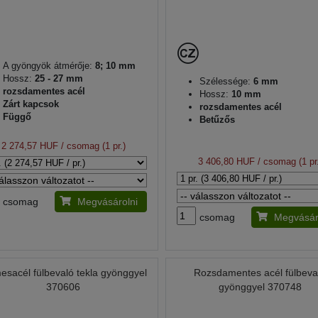
A gyöngyök átmérője:
8; 10 mm
Hossz:
25 - 27 mm
Szélessége:
6 mm
rozsdamentes acél
Hossz:
10 mm
Zárt kapcsok
rozsdamentes acél
Függő
Betűzős
2 274,57 HUF
/ csomag (1 pr.)
3 406,80 HUF
/ csomag (1 pr
csomag
Megvásárolni
csomag
Megvásár
sacél fülbevaló tekla gyönggyel
Rozsdamentes acél fülbeva
370606
gyönggyel 370748