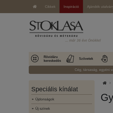
Cikkek
Inspiráció
Ajándék utalván
… már 36 éve Önökkel
Rövidáru
Szövetek
kereskedés
Cég, társaság, egyéni v
Speciális kínálat
Gy
Újdonságok
Új színek