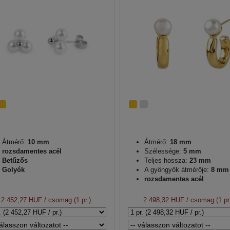
Átmérő:
10 mm
Átmérő:
18 mm
rozsdamentes acél
Szélessége:
5 mm
Betűzős
Teljes hossza:
23 mm
Golyók
A gyöngyök átmérője:
8 mm
rozsdamentes acél
2 452,27 HUF
/ csomag (1 pr.)
2 498,32 HUF
/ csomag (1 pr