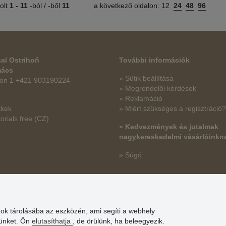
olt
1 -
11
-ból / -ből
11
a következő oldalon:
12
24
48
96
al Ostrihoň
További információk
mács
» Sütik beállítása
fon 1 +421 903190224
» Megrendelői kérdések
» Reklamáció
kkek
» Miért szükséges a regisztráció?
orials free
(CZ)
» Kedvezmények és jutalmak
nagykereskedelmi vásárlóinkn
» Súgó
zok tárolásába az eszközén, ami segíti a webhely
günket. Ön
elutasíthatja
, de örülünk, ha beleegyezik.