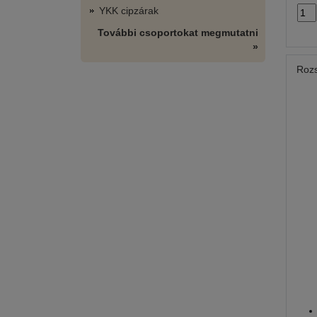
YKK cipzárak
További csoportokat megmutatni
»
Rozs