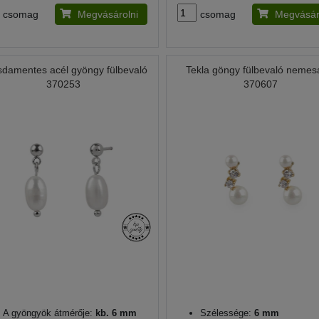
csomag
Megvásárolni
csomag
Megvásár
damentes acél gyöngy fülbevaló
Tekla göngy fülbevaló nemes
370253
370607
A gyöngyök átmérője:
kb. 6 mm
Szélessége:
6 mm