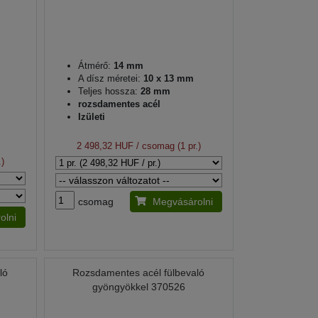
Átmérő:
14 mm
A dísz méretei:
10 x 13 mm
Teljes hossza:
28 mm
rozsdamentes acél
Izületi
2 498,32 HUF
/ csomag (1 pr.)
.)
csomag
Megvásárolni
olni
ló
Rozsdamentes acél fülbevaló
gyöngyökkel 370526