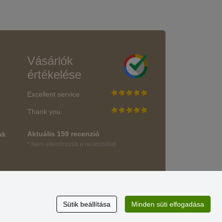
Vásárlók
értékelése
Excellent service
Thank you.
Aktuális 159 recenzió
ak
* Nem ellenőrizzük a recenziókat
Sütik beállítása
Minden süti elfogadása