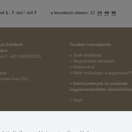
olt
1 -
7
-ból / -ből
7
a következő oldalon:
12
24
48
96
al Ostrihoň
További információk
mács
» Sütik beállítása
fon 1 +421 903190224
» Megrendelői kérdések
» Reklamáció
kkek
» Miért szükséges a regisztráció?
orials free
(CZ)
» Kedvezmények és jutalmak
nagykereskedelmi vásárlóinkn
» Súgó