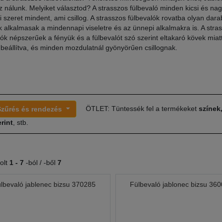
lsz nálunk. Melyiket választod? A strasszos fülbevaló minden kicsi és na
ki szeret mindent, ami csillog. A strasszos fülbevalók rovatba olyan dara
 alkalmasak a mindennapi viseletre és az ünnepi alkalmakra is. A stra
lók népszerűek a fényük és a fülbevalót szó szerint eltakaró kövek mi
beállítva, és minden mozdulatnál gyönyörűen csillognak.
ÖTLET: Tüntessék fel a termékeket
színek
Szűrés és rendezés
rint
, stb.
olt
1 -
7
-ból / -ből
7
lbevaló jablenec bizsu 370285
Fülbevaló jablonec bizsu 36