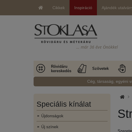
Cikkek
Inspiráció
Ajándék utalván
… már 36 éve Önökkel
Rövidáru
Szövetek
kereskedés
Cég, társaság, egyéni v
Speciális kínálat
St
Újdonságok
Új színek
Szerete