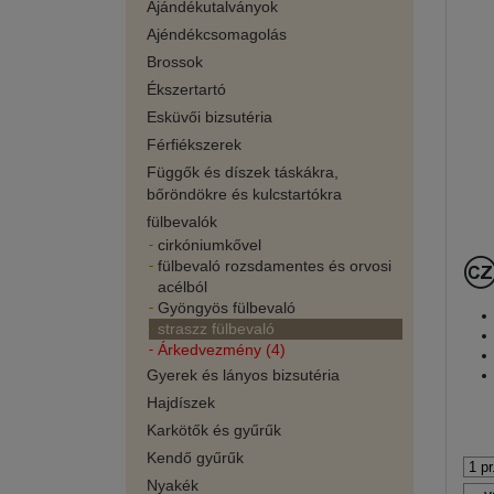
Ajándékutalványok
Ajéndékcsomagolás
Brossok
Ékszertartó
Esküvői bizsutéria
Férfiékszerek
Függők és díszek táskákra,
bőröndökre és kulcstartókra
fülbevalók
cirkóniumkővel
fülbevaló rozsdamentes és orvosi
acélból
Gyöngyös fülbevaló
straszz fülbevaló
Árkedvezmény (4)
Gyerek és lányos bizsutéria
Hajdíszek
Karkötők és gyűrűk
Kendő gyűrűk
Nyakék