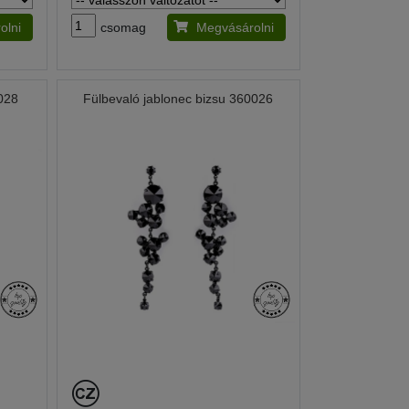
olni
csomag
Megvásárolni
0028
Fülbevaló jablonec bizsu 360026