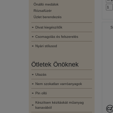
Önálló medálok
Rózsafüzér
Üzlet berendezés
Divat kiegészítők
S
Csomagolás és felszerelés
Nyári stílusod
Ötletek Önöknek
Utazás
Nem szokatlan varróanyagok
Pin olló
Készítsen kézitáskát műanyag
kanavából