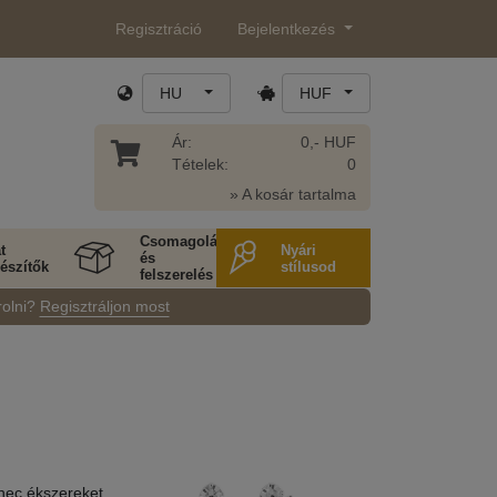
Regisztráció
Bejelentkezés
HU
HUF
Ár:
0,- HUF
Tételek:
0
» A kosár tartalma
Csomagolás
t
Nyári
és
észítők
stílusod
felszerelés
rolni?
Regisztráljon most
onec ékszereket