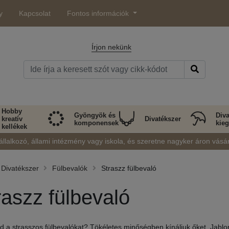
y
Kapcsolat
Fontos információk
Írjon nekünk
Hobby
Gyöngyök és
Diva
kreatív
Divatékszer
komponensek
kieg
kellékek
állalkozó, állami intézmény vagy iskola, és szeretne nagyker áron vásá
Divatékszer
Fülbevalók
Straszz fülbevaló
raszz fülbevaló
d a strasszos fülbevalókat? Tökéletes minőségben kínáljuk őket, Jabl