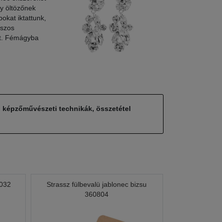
gy öltözőnek
bokat iktattunk,
sszos
att. Fémágyba
, képzőművészeti technikák, összetétel
0032
Strassz fülbevalü jablonec bizsu
360804