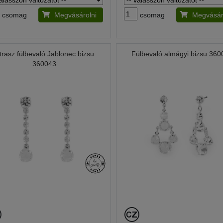
csomag
Megvásárolni
csomag
Megvásár
trasz fülbevaló Jablonec bizsu
Fülbevaló almágyi bizsu 36
360043