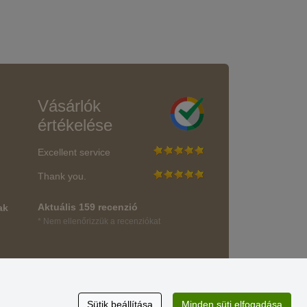
Vásárlók
értékelése
Excellent service
Thank you.
Aktuális 159 recenzió
ak
* Nem ellenőrizzük a recenziókat
Sütik beállítása
Minden süti elfogadása