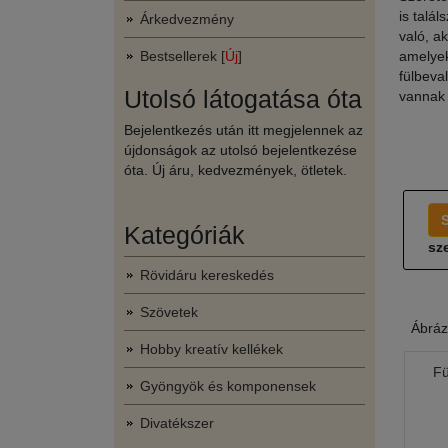
is talá
Árkedvezmény
való, a
Bestsellerek [
Új
]
amelyek
fülbeva
Utolsó látogatása óta
vannak 
Bejelentkezés után itt megjelennek az
újdonságok az utolsó bejelentkezése
óta. Új áru, kedvezmények, ötletek.
Kategóriák
sze
Rövidáru kereskedés
Szövetek
Ábráz
Hobby kreatív kellékek
Fü
Gyöngyök és komponensek
Divatékszer