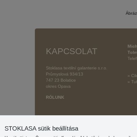
Ábráz
Mich
KAPCSOLAT
Tol
Tele
Stoklasa textilní galanterie s.r.o.
Průmyslová 934/13
» Ci
747 23 Bolatice
» Tut
okres Opava
RÓLUNK
STOKLASA sütik beállítása