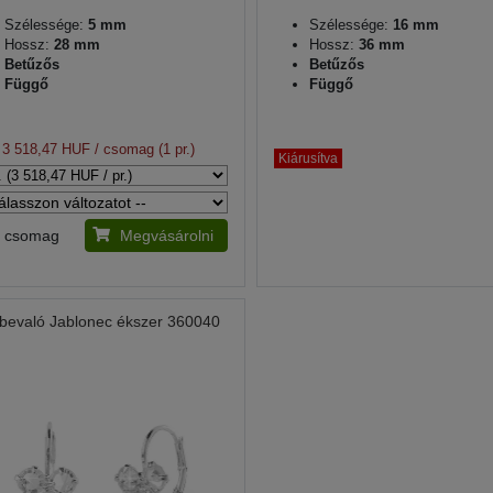
Szélessége:
5 mm
Szélessége:
16 mm
Hossz:
28 mm
Hossz:
36 mm
Betűzős
Betűzős
Függő
Függő
3 518,47 HUF
/ csomag (1 pr.)
Kiárusítva
csomag
Megvásárolni
bevaló Jablonec ékszer 360040