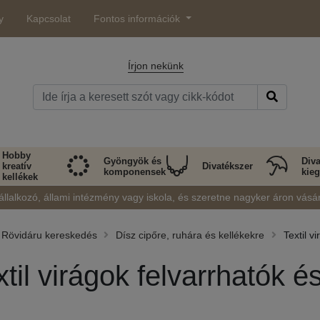
y
Kapcsolat
Fontos információk
Írjon nekünk
Hobby
Gyöngyök és
Diva
kreatív
Divatékszer
komponensek
kieg
kellékek
állalkozó, állami intézmény vagy iskola, és szeretne nagyker áron vásá
Rövidáru kereskedés
Dísz cipőre, ruhára és kellékekre
Textil v
xtil virágok felvarrhatók 