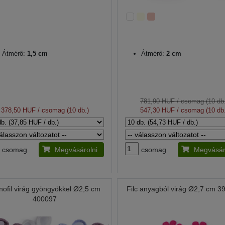
Átmérő:
1,5 cm
Átmérő:
2 cm
781,90 HUF
/ csomag (10 db.
378,50 HUF
/ csomag (10 db.)
547,30 HUF
/ csomag (10 db.
csomag
Megvásárolni
csomag
Megvásár
ofil virág gyöngyökkel Ø2,5 cm
Filc anyagból virág Ø2,7 cm 3
400097