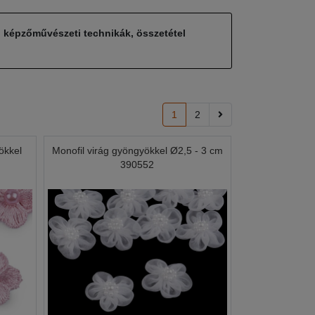
, képzőművészeti technikák, összetétel
1
2
ökkel
Monofil virág gyöngyökkel Ø2,5 - 3 cm
390552