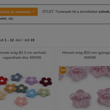
ÖTLET: Tüntessék fel a termékeket
színek
Szűrés és rendezés
rint
, stb.
olt
1 -
12
-ból / -ből
19
ímzett virág Ø1,5 cm varrható,
Hímzett virág Ø20 mm gyöngy
ragasztható dísz 400306
400098
-30%