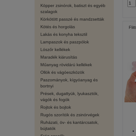
Köpper zsinórok, batiszt és egyéb
szalagok
Körkötött passzé és mandzsetták
Kötés és horgolás
Fli
Lakás és konyha teksztil
Lampaszok és paszpólok
Lószőr kellékek
Maradék kiárusítás
Műanyag rövidárú kellékek
Ollók és vágóeszközök
Paszományok, kígyóanyag és
bortnyi
Prések, dugattyúk, lyukasztók,
vágók és fogók
Rojtok és bojtok
Rugós szorítók és zsinórvégek
Ruházati, öv- és kantárcsatok,
bújtatók