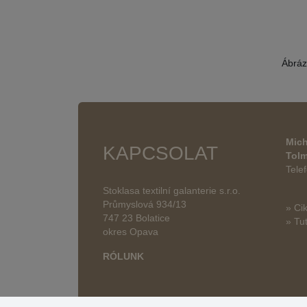
Ábráz
Mich
KAPCSOLAT
Tol
Tele
Stoklasa textilní galanterie s.r.o.
Průmyslová 934/13
» Ci
747 23 Bolatice
» Tut
okres Opava
RÓLUNK