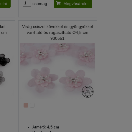
olni
csomag
Megvásárolni
kel
Virág csiszoltkövekkel és gyöngyökkel
5 cm
varrható és ragasztható Ø4,5 cm
930551
Átmérő:
4,5 cm