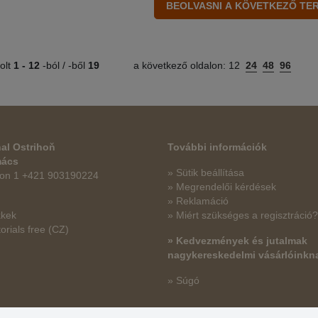
olt
1 -
12
-ból / -ből
19
a következő oldalon:
12
24
48
96
al Ostrihoň
További információk
mács
» Sütik beállítása
fon 1 +421 903190224
» Megrendelői kérdések
» Reklamáció
kkek
» Miért szükséges a regisztráció?
orials free
(CZ)
» Kedvezmények és jutalmak
nagykereskedelmi vásárlóinkn
» Súgó