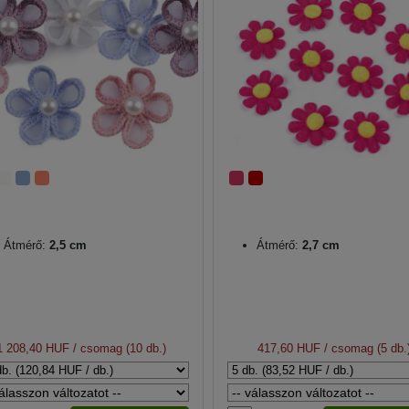
Átmérő:
2,5 cm
Átmérő:
2,7 cm
1 208,40 HUF
/ csomag (10 db.)
417,60 HUF
/ csomag (5 db.