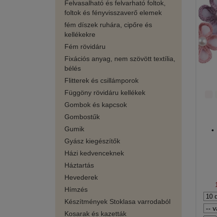
Felvasalható és felvarható foltok,
foltok és fényvisszaverő elemek
fém díszek ruhára, cipőre és
kellékekre
Fém rövidáru
Fixációs anyag, nem szövött textília,
bélés
Flitterek és csillámporok
Függöny rövidáru kellékek
Gombok és kapcsok
Gombostűk
Gumik
Gyász kiegészítők
Házi kedvenceknek
Háztartás
Hevederek
Hímzés
Készítmények Stoklasa varrodaból
Kosarak és kazetták