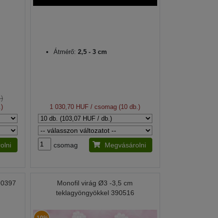
Átmérő:
2,5 - 3 cm
)
)
1 030,70 HUF
/ csomag (10 db.)
olni
csomag
Megvásárolni
90397
Monofil virág Ø3 -3,5 cm
teklagyöngyökkel 390516