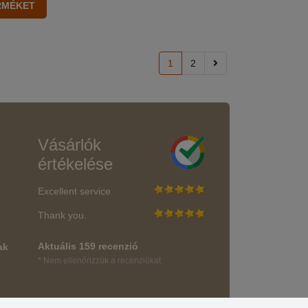
1
2
Vásárlók
értékelése
Excellent service
Thank you.
Aktuális 159 recenzió
ak
* Nem ellenőrizzük a recenziókat