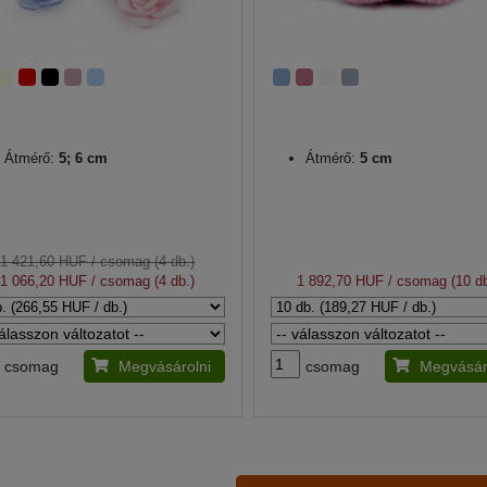
Átmérő:
5; 6 cm
Átmérő:
5 cm
1 421,60 HUF
/ csomag (4 db.)
1 066,20 HUF
/ csomag (4 db.)
1 892,70 HUF
/ csomag (10 db
csomag
Megvásárolni
csomag
Megvásár