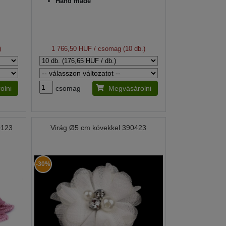
Hand made
)
1 766,50 HUF
/ csomag (10 db.)
olni
csomag
Megvásárolni
0123
Virág Ø5 cm kövekkel 390423
-30%