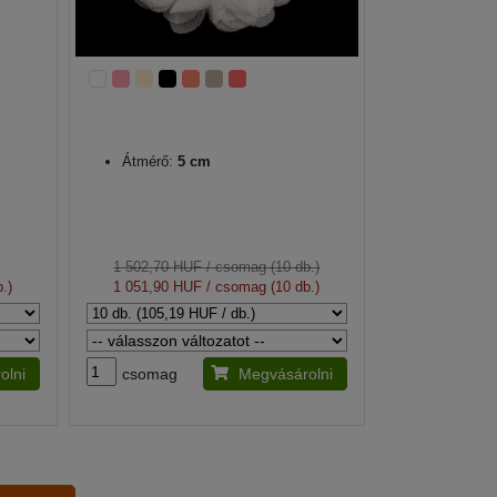
Átmérő:
5 cm
1 502,70 HUF
/ csomag (10 db.)
.)
1 051,90 HUF
/ csomag (10 db.)
olni
csomag
Megvásárolni