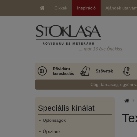
Cikkek
Inspiráció
Ajándék utalván
… már 36 éve Önökkel
Rövidáru
Szövetek
kereskedés
Cég, társaság, egyéni v
Speciális kínálat
Te
Újdonságok
Új színek