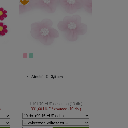
-10%
Átmérő:
3 - 3,5 cm
1 101,70 HUF
/ csomag (10 db.)
)
991,60 HUF
/ csomag (10 db.)