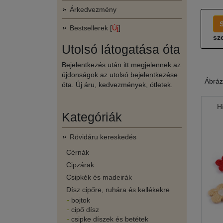
Árkedvezmény
Bestsellerek [
Új
]
sze
Utolsó látogatása óta
Bejelentkezés után itt megjelennek az
újdonságok az utolsó bejelentkezése
Ábráz
óta. Új áru, kedvezmények, ötletek.
H
Kategóriák
Rövidáru kereskedés
Cérnák
Cipzárak
Csipkék és madeirák
Dísz cipőre, ruhára és kellékekre
bojtok
cipő dísz
csipke díszek és betétek