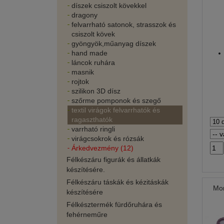
díszek csiszolt kövekkel
dragony
felvarrható satonok, strasszok és
csiszolt kövek
gyöngyök,műanyag díszek
hand made
láncok ruhára
masnik
rojtok
szilikon 3D dísz
szőrme pomponok és szegő
textil virágok felvarrhatók és
ragaszthatók
varrható ringli
virágcsokrok és rózsák
Árkedvezmény (12)
Félkészáru figurák és állatkák
készítésére.
Félkészáru táskák és kézitáskák
Mon
készítésére
Félkésztermék fürdőruhára és
fehérneműre