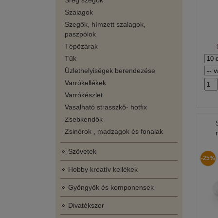
Srég szegők
Szalagok
Szegők, hímzett szalagok,
paszpólok
Tépőzárak
Tűk
Üzlethelyiségek berendezése
Varrókellékek
Varrókészlet
Vasalható strasszkő- hotfix
Zsebkendők
Zsinórok , madzagok és fonalak
Szövetek
-25%
Hobby kreatív kellékek
Gyöngyök és komponensek
Divatékszer