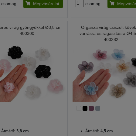
csomag
Megvásárolni
csomag
Megvásár
tteres virág gyöngyökkel Ø3,8 cm
Organza virág csiszolt kövek
400300
varrásra és ragasztásra Ø4,
400282
Átmérő:
3,8 cm
Átmérő:
4,5 cm