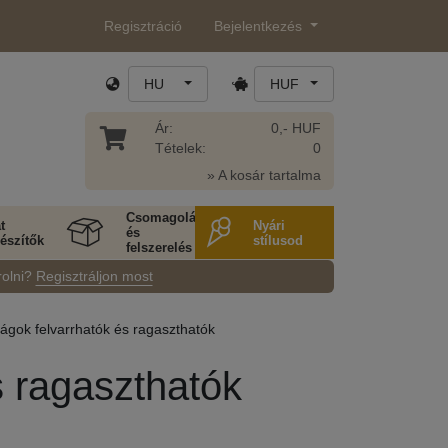
Regisztráció
Bejelentkezés
HU
HUF
Ár:
0,- HUF
Tételek:
0
» A kosár tartalma
Csomagolás
t
Nyári
és
észítők
stílusod
felszerelés
rolni?
Regisztráljon most
irágok felvarrhatók és ragaszthatók
és ragaszthatók