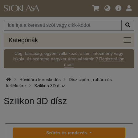
Nyelv
Fő
Beje
/
ajánlat
Pénznem
Kateg
Kategóriák
Cég, társaság, egyéni vállalkozó, állami intézmény vagy
iskola, és szeretne nagyker áron vásárolni?
Regisztráljon
most
Rövidáru kereskedés
Dísz cipőre, ruhára és
kellékekre
Szilikon 3D dísz
Szilikon 3D dísz
Szűrés és rendezés