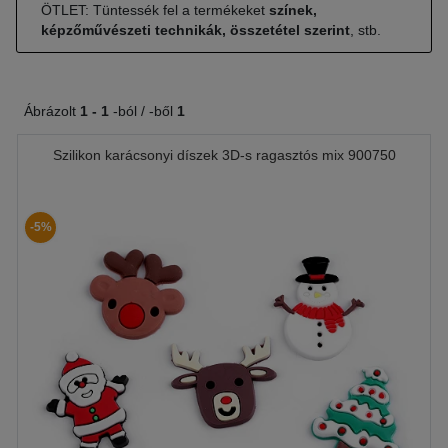
ÖTLET: Tüntessék fel a termékeket
színek,
képzőművészeti technikák, összetétel szerint
, stb.
Ábrázolt
1 -
1
-ból / -ből
1
Szilikon karácsonyi díszek 3D-s ragasztós mix 900750
-5%