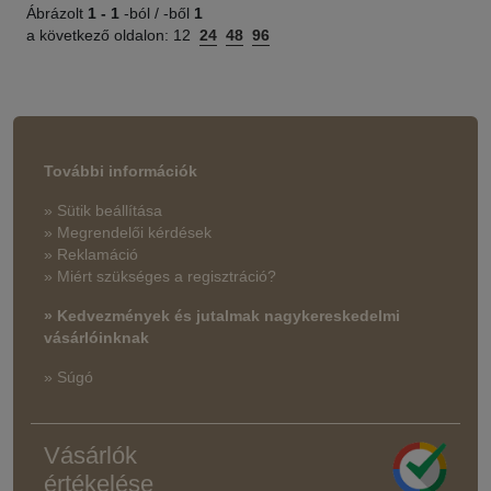
Ábrázolt
1 -
1
-ból / -ből
1
a következő oldalon:
12
24
48
96
További információk
» Sütik beállítása
» Megrendelői kérdések
» Reklamáció
» Miért szükséges a regisztráció?
» Kedvezmények és jutalmak nagykereskedelmi
vásárlóinknak
» Súgó
Vásárlók
értékelése