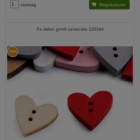
csomag
Megvásárolni
Fa dekor gomb szívecske 120344
-15%