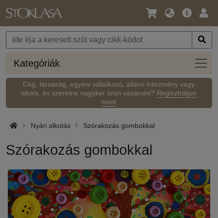
Nyelv
Fő
Beje
/
ajánlat
Pénznem
Kateg
Kategóriák
Cég, társaság, egyéni vállalkozó, állami intézmény vagy
iskola, és szeretne nagyker áron vásárolni?
Regisztráljon
most
Nyári alkotás
Szórakozás gombokkal
Szórakozás gombokkal