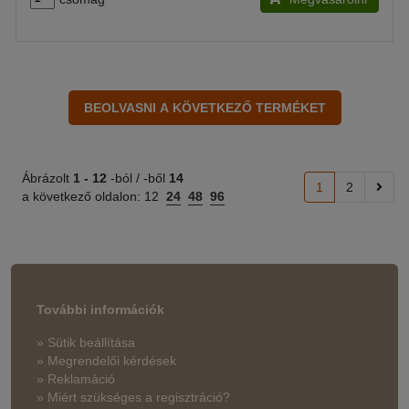
Ábrázolt
1 -
12
-ból / -ből
14
1
2
a következő oldalon:
12
24
48
96
További információk
» Sütik beállítása
» Megrendelői kérdések
» Reklamáció
» Miért szükséges a regisztráció?