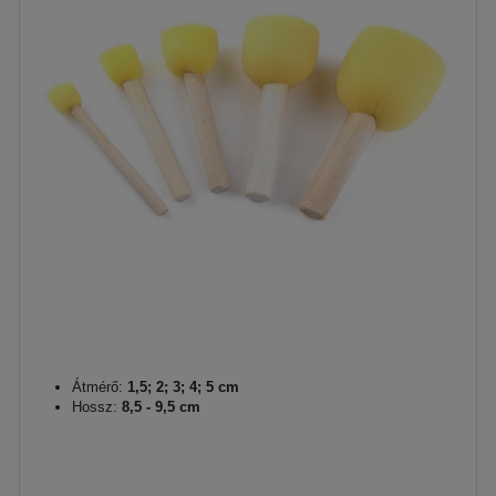
Átmérő:
1,5; 2; 3; 4; 5 cm
Hossz:
8,5 - 9,5 cm