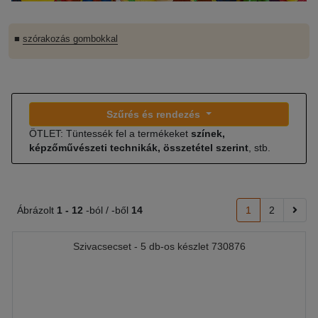
■
szórakozás gombokkal
Szűrés és rendezés
ÖTLET: Tüntessék fel a termékeket
színek,
képzőművészeti technikák, összetétel szerint
, stb.
Ábrázolt
1 -
12
-ból / -ből
14
1
2
Szivacsecset - 5 db-os készlet 730876