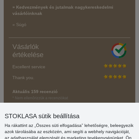
» Kedvezmények és jutalmak nagykereskedelmi
vásárlóinknak
» Súgó
Vásárlók
értékelése
Excellent service
Thank you.
Aktuális 159 recenzió
* Nem ellenőrizzük a recenziókat
STOKLASA sütik beállítása
Ha rákattint az „Összes süti elfogadása” lehetőségre, beleegyezik
azok tárolásába az eszközén, ami segíti a webhely navigációját,
az adathasználat elemzését és marketing tevékenységünket. Ön