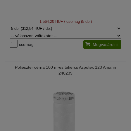
1 564,20 HUF
/ csomag (5 db.)
csomag
Megvásárolni
Poliészter cérna 100 m-es tekercs Aspotex 120 Amann
240239