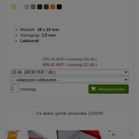
Méretek:
18 x 19 mm
Vastagság:
3,5 mm
Lakkozott
575,70 HUF
/ csomag (10 db.)
489,40 HUF
/ csomag (10 db.)
csomag
Megvásárolni
Fa dekor gomb szívecske 120349
-35%