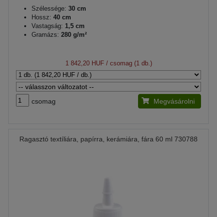
Szélessége:
30 cm
Hossz:
40 cm
Vastagság:
1,5 cm
Gramázs:
280 g/m²
1 842,20 HUF
/ csomag (1 db.)
csomag
Megvásárolni
Ragasztó textíliára, papírra, kerámiára, fára 60 ml 730788