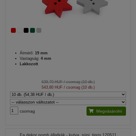
Átmérő:
19 mm
Vastagság:
4 mm
Lakkozott
639,70 HUF
/ csomag (10 db.)
543,80 HUF
/ csomag (10 db.)
csomag
Megvásárolni
Fa dekor gomb állatkák - kutya, süni, tigris 120511