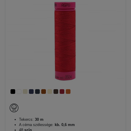
Tekercs:
30 m
A cérna szélessége:
kb. 0,6 mm
48
szín