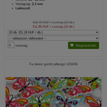
Vastagság:
2,3 mm
Lakkozott
639,70 HUF
/ csomag (10 db.)
511,80 HUF
/ csomag (10 db.)
csomag
Megvásárolni
Fa dekor gomb pillangó 120436