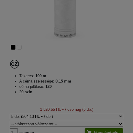
Tekercs:
100 m
A cérna szélessége:
0,15 mm
cérna jelölése:
120
20
szín
1 520,65 HUF
/ csomag (5 db.)
csomag
Megvásárolni