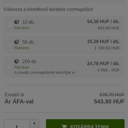
Válassza a következő darabos csomagolást:
54,38 HUF
/ db.
10 db.
Raktáron
543,80 HUF
35,39 HUF
/ db.
50 db.
Raktáron
1 769,50 HUF
200 db.
24,78 HUF
/ db.
Raktáron
4 956,- HUF
A kisebb csomagolásból készítjük el
Eredeti ár
639,70 HUF
Ár ÁFA-val
543,80 HUF
+
KOSÁRBA TENNI