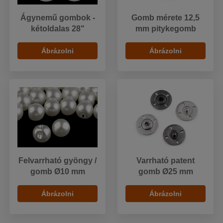
Ágynemű gombok -
Gomb mérete 12,5
kétoldalas 28"
mm pitykegomb
Ábrázolni
Ábrázolni
Felvarrható gyöngy /
Varrható patent
gomb Ø10 mm
gomb Ø25 mm
Ábrázolni
Ábrázolni