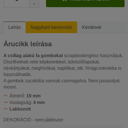
-
Leírás
Nagybani beszerzés
Kérdések
Árucikk leírása
A csillag alakú fa gombokat
scrapbookinghoz használjuk.
Díszíthetnek vele képkereteket, üdvözlőlapokat,
névkártyákat, meghívókat, naplókat, stb. Virágcsokrokba is
használhatók.
A gombok zacskóba vannak csomagolva. Nem javasoljuk
mosni.
Átmérő:
19 mm
Vastagság:
4 mm
Lakkozott
DEKORÁCIÓ - nem játékszer