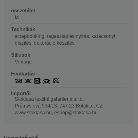
összetétel
fa
Technikák
scrapbooking, ragasztás és nyírás, karácsonyi
díszítés, dekoráció készítés
Stílusok
Vintage
Fenttartás
Importőr
Stoklasa textilní galanterie s.r.o.
Průmyslová 934/13, 747 23 Bolatice, CZ
www.stoklasa.hu, eshop@stoklasa.hu