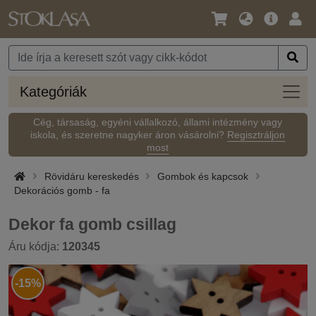
Nyelv
Fő
Beje
/
ajánlat
Pénznem
Kateg
Kategóriák
Cég, társaság, egyéni vállalkozó, állami intézmény vagy
iskola, és szeretne nagyker áron vásárolni?
Regisztráljon
most
Rövidáru kereskedés
Gombok és kapcsok
Dekorációs gomb - fa
Dekor fa gomb csillag
Áru kódja:
120345
-15%