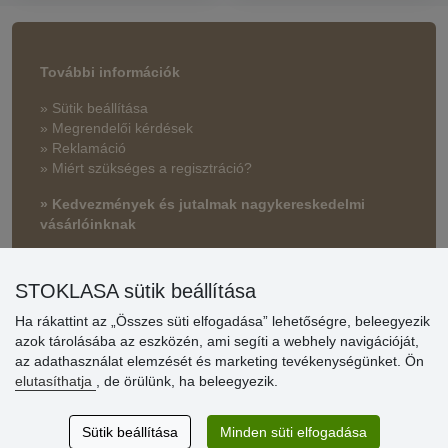
További információk
» Sütik beállítása
» Megrendelői kérdések
» Reklamáció
» Miért szükséges a regisztráció?
» Kedvezmények és jutalmak nagykereskedelmi
vásárlóinknak
» Súgó
STOKLASA sütik beállítása
Ha rákattint az „Összes süti elfogadása” lehetőségre, beleegyezik
Vásárlók
azok tárolásába az eszközén, ami segíti a webhely navigációját,
értékelése
az adathasználat elemzését és marketing tevékenységünket. Ön
elutasíthatja
, de örülünk, ha beleegyezik.
Excellent service
Thank you.
Sütik beállítása
Minden süti elfogadása