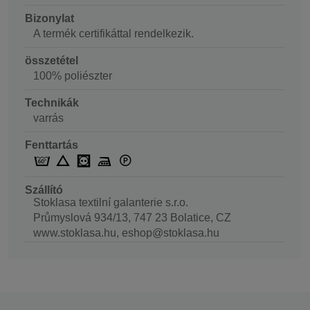
Bizonylat
A termék certifikáttal rendelkezik.
összetétel
100% poliészter
Technikák
varrás
Fenttartás
Szállító
Stoklasa textilní galanterie s.r.o.
Průmyslová 934/13, 747 23 Bolatice, CZ
www.stoklasa.hu, eshop@stoklasa.hu