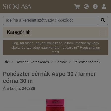
Nyelv
Fő
Beje
/
ajánlat
Pénznem
Kateg
Kategóriák
Cég, társaság, egyéni vállalkozó, állami intézmény vagy
iskola, és szeretne nagyker áron vásárolni?
Regisztráljon
most
Rövidáru kereskedés
Cérnák
Polieszter cérnák
Poliészter cérnák Aspo 30 / farmer
cérna 30 m
Áru kódja:
240238