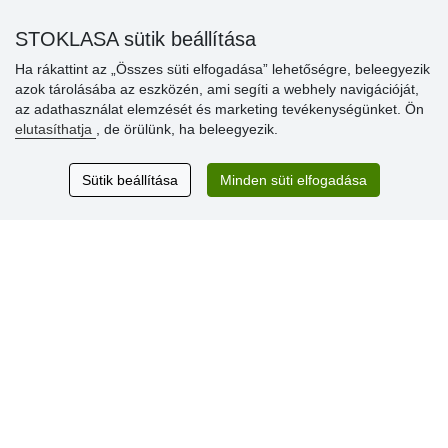
» Súgó
STOKLASA sütik beállítása
Ha rákattint az „Összes süti elfogadása” lehetőségre, beleegyezik
azok tárolásába az eszközén, ami segíti a webhely navigációját,
Vásárlók
az adathasználat elemzését és marketing tevékenységünket. Ön
értékelése
elutasíthatja
, de örülünk, ha beleegyezik.
Excellent service
Sütik beállítása
Minden süti elfogadása
Thank you.
Aktuális 159 recenzió
* Nem ellenőrizzük a recenziókat