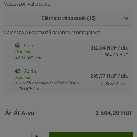
Válasszon változatot:
Elérhető változatok (15)
Válassza a következő darabos csomagolást:
5 db.
312,84 HUF
/ db.
Raktáron
1 564,20 HUF
10.43 HUF / m
20 db.
295,77 HUF
/ db.
Raktáron
A kisebb csomagolásból készítjük el
5 915,40 HUF
9.86 HUF / m
Ár ÁFA-val
1 564,20 HUF
+