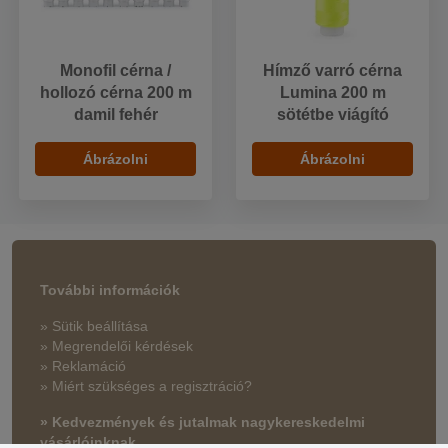
Monofil cérna /
Hímző varró cérna
hollozó cérna 200 m
Lumina 200 m
damil fehér
sötétbe viágító
Ábrázolni
Ábrázolni
További információk
» Sütik beállítása
» Megrendelői kérdések
» Reklamáció
» Miért szükséges a regisztráció?
» Kedvezmények és jutalmak nagykereskedelmi
vásárlóinknak