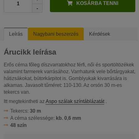
KOSÁRBA TENNI
-
Leírás
Nagybani beszerzés
Kérdések
Árucikk leírása
Erős cérna főleg díszvarratokhoz férfi, női és sportöltözékek
valamint farmerek varrásához. Varrhatunk vele bőrtárgyakat,
hátizsákokat, bútorkárpitot is. Gomblyukak kivarrására is
alkamas. Javasolt tűméret: 110-130. Az orsón 30 m-es
tekercs van.
Itt megtekintheti az
Aspo szálak színtáblázatát
.
Tekercs:
30 m
A cérna szélessége:
kb. 0,6 mm
48 szín