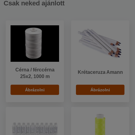
Csak neked ajánlott
Cérna / férccérna
Krétaceruza Amann
25x2, 1000 m
Ábrázolni
Ábrázolni