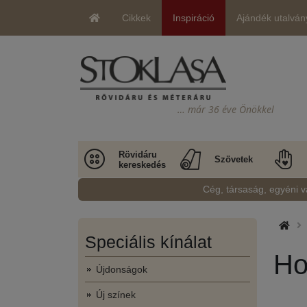
Cikkek
Inspiráció
Ajándék utalván
… már 36 éve Önökkel
Rövidáru
Szövetek
kereskedés
Cég, társaság, egyéni v
Speciális kínálat
Ho
Újdonságok
Új színek