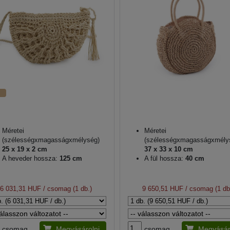
Méretei
Méretei
(szélességxmagasságxmélység)
(szélességxmagasságxmély
25 x 19 x 2 cm
37 x 33 x 10 cm
A heveder hossza:
125 cm
A fül hossza:
40 cm
6 031,31 HUF
/ csomag (1 db.)
9 650,51 HUF
/ csomag (1 db
csomag
Megvásárolni
csomag
Megvásár