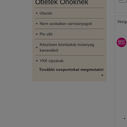
Ötletek Önöknek
Utazás
Horgo
Nem szokatlan varróanyagok
Pin olló
Készítsen kézitáskát műanyag
kanavából
YKK cipzárak
További csoportokat megmutatni
»