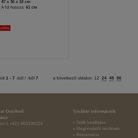
47 x 36 x 10 cm
A fül hossza:
61 cm
usítva
olt
1 -
7
-ból / -ből
7
a következő oldalon:
12
24
48
96
al Ostrihoň
További információk
mács
» Sütik beállítása
fon 1 +421 903190224
» Megrendelői kérdések
» Reklamáció