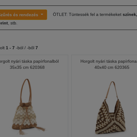
ÖTLET: Tüntessék fel a termékeket
színek
Szűrés és rendezés
rint
, stb.
olt
1 -
7
-ból / -ből
7
rgolt nyári táska papírfonalból
Horgolt nyári táska papírfona
35x35 cm 620368
40x40 cm 620365