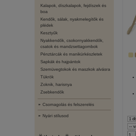
Kalapok, díszkalapok, fejdíszek és
boa
Kendők, sálak, nyakmelegítők és
plédek
Kesztyűk
Nyakkendők, csokornyakkendők,
csatok és mandzsettagombok
Pénztárcák és manikürkészletek
Sapkák és hajpántok
Szemüvegtokok és maszkok alvásra
Tükrök
Zoknik, harisnya
Zsebkendők
Csomagolás és felszerelés
Nyári stílusod