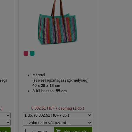
Méretei
ség)
(szélességxmagasságxmélység)
40 x 28 x 18 cm
A fül hossza:
55 cm
.)
8 302,51 HUF
/ csomag (1 db.)
olni
csomag
Megvásárolni