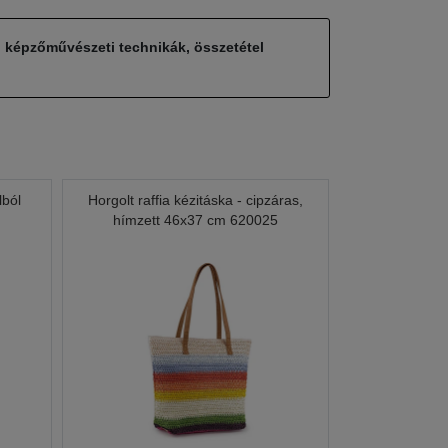
, képzőművészeti technikák, összetétel
lból
Horgolt raffia kézitáska - cipzáras,
hímzett 46x37 cm 620025