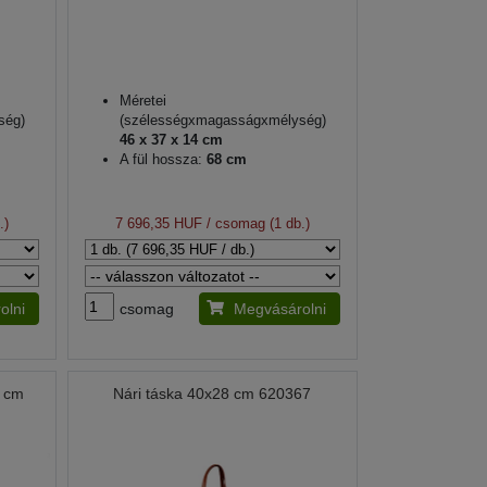
Méretei
ség)
(szélességxmagasságxmélység)
46 x 37 x 14 cm
A fül hossza:
68 cm
.)
7 696,35 HUF
/ csomag (1 db.)
olni
csomag
Megvásárolni
7 cm
Nári táska 40x28 cm 620367