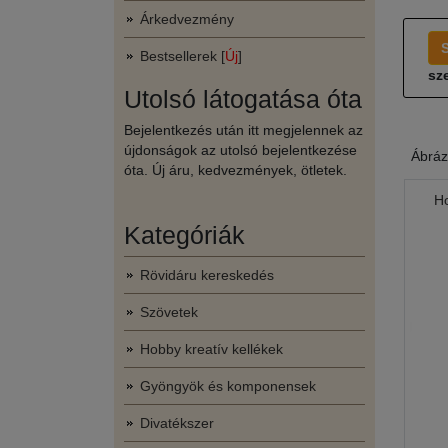
Árkedvezmény
Bestsellerek [
Új
]
sze
Utolsó látogatása óta
Bejelentkezés után itt megjelennek az
újdonságok az utolsó bejelentkezése
Ábráz
óta. Új áru, kedvezmények, ötletek.
Ho
Kategóriák
Rövidáru kereskedés
Szövetek
Hobby kreatív kellékek
Gyöngyök és komponensek
Divatékszer