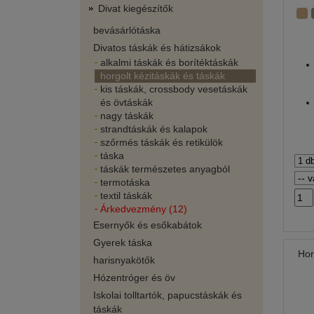
Divat kiegészítők
bevásárlótáska
Divatos táskák és hátizsákok
alkalmi táskák és borítéktáskák
horgolt kézitáskák és táskák
kis táskák, crossbody vesetáskák
és övtáskák
nagy táskák
strandtáskák és kalapok
szőrmés táskák és retikülök
táska
táskák természetes anyagból
termotáska
textil táskák
Árkedvezmény (12)
Esernyők és esőkabátok
Gyerek táska
Hor
harisnyakötők
Hózentróger és öv
Iskolai tolltartók, papucstáskák és
táskák