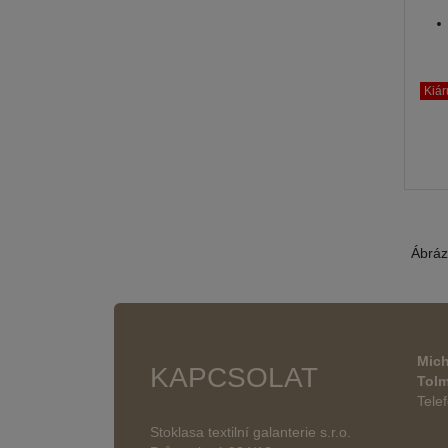
Kiár
Ábráz
Mich
KAPCSOLAT
Tol
Tele
Stoklasa textilní galanterie s.r.o.