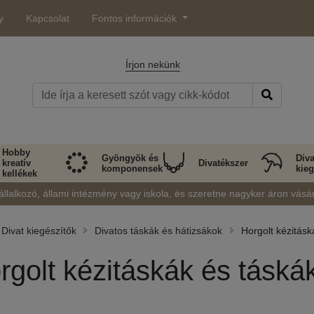
y
Kapcsolat
Fontos információk
Írjon nekünk
Hobby
Gyöngyök és
Diva
kreatív
Divatékszer
komponensek
kieg
kellékek
állalkozó, állami intézmény vagy iskola, és szeretne nagyker áron vásá
Divat kiegészítők
Divatos táskák és hátizsákok
Horgolt kézitásk
rgolt kézitáskák és táská