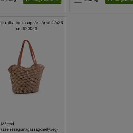
lt raffia táska cipzár zárral 47x36
cm 620023
Méretei
(szélességxmagasságxmélység)