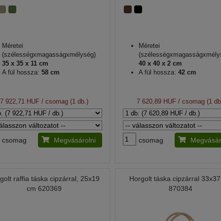
Méretei
Méretei
(szélességxmagasságxmélység)
(szélességxmagasságxmély
35 x 35 x 11 cm
40 x 40 x 2 cm
A fül hossza:
58 cm
A fül hossza:
42 cm
7 922,71 HUF
/ csomag (1 db.)
7 620,89 HUF
/ csomag (1 db
csomag
Megvásárolni
csomag
Megvásár
golt raffia táska cipzárral, 25x19
Horgolt táska cipzárral 33x3
cm 620369
870384