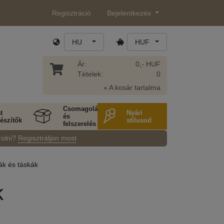
Regisztráció
Bejelentkezés
HU
HUF
Ár:
0,- HUF
Tételek:
0
» A kosár tartalma
Csomagolás
t
Nyári
és
észítők
stílusod
felszerelés
rolni?
Regisztráljon most
ák és táskák
k