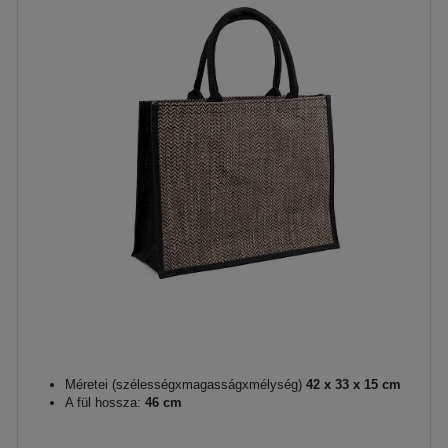
Méretei (szélességxmagasságxmélység)
42 x 33 x 15 cm
A fül hossza:
46 cm