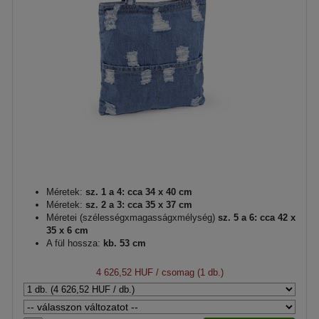
Méretek:
sz. 1 a 4: cca 34 x 40 cm
Méretek:
sz. 2 a 3: cca 35 x 37 cm
Méretei (szélességxmagasságxmélység)
sz. 5 a 6: cca 42 x
35 x 6 cm
A fül hossza:
kb. 53 cm
4 626,52 HUF
/ csomag (1 db.)