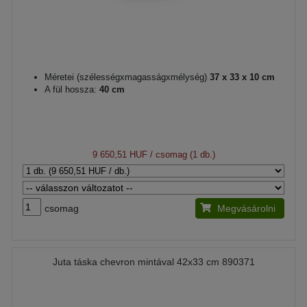
Méretei (szélességxmagasságxmélység)
37 x 33 x 10 cm
A fül hossza:
40 cm
9 650,51 HUF
/ csomag (1 db.)
csomag
Megvásárolni
Juta táska chevron mintával 42x33 cm 890371