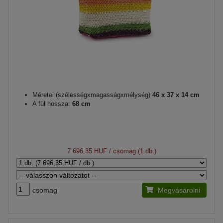
Méretei (szélességxmagasságxmélység)
46 x 37 x 14 cm
A fül hossza:
68 cm
7 696,35 HUF
/ csomag (1 db.)
csomag
Megvásárolni