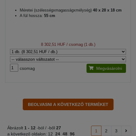
Méretei (szélességxmagasságxmélység)
40 x 28 x 18 cm
A fül hossza:
55 cm
8 302,51 HUF
/ csomag (1 db.)
csomag
Megvásárolni
Ábrázolt
1 -
12
-ból / -ből
27
1
2
3
a következő oldalon:
12
24
48
96