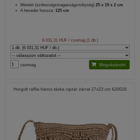
Méretei (szélességxmagasságxmélység)
25 x 19 x 2 cm
A heveder hossza:
125 cm
6 031,31 HUF
/ csomag (1 db.)
csomag
Megvásárolni
Horgolt raffia-háncs táska cipzár zárral 27x23 cm 620026