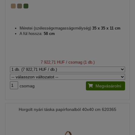
Méretei (szélességxmagasságxmélység)
35 x 35 x 11 cm
A fül hossza:
58 cm
7 922,71 HUF
/ csomag (1 db.)
csomag
Megvásárolni
Horgolt nyári táska papírfonalból 40x40 cm 620365