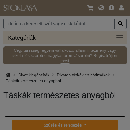
Nyelv
Fő
Beje
/
ajánlat
Pénznem
Kateg
Kategóriák
Cég, társaság, egyéni vállalkozó, állami intézmény vagy
iskola, és szeretne nagyker áron vásárolni?
Regisztráljon
most
Divat kiegészítők
Divatos táskák és hátizsákok
Táskák természetes anyagból
Táskák természetes anyagból
Szűrés és rendezés