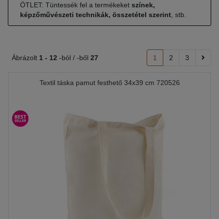
ÖTLET: Tüntessék fel a termékeket
színek,
képzőművészeti technikák, összetétel szerint
, stb.
Ábrázolt
1 -
12
-ból / -ből
27
1
2
3
Textil táska pamut festhető 34x39 cm 720526