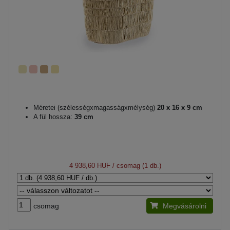
Méretei (szélességxmagasságxmélység)
20 x 16 x 9 cm
A fül hossza:
39 cm
4 938,60 HUF
/ csomag (1 db.)
csomag
Megvásárolni