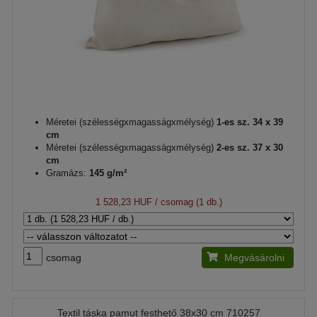
Méretei (szélességxmagasságxmélység)
1-es sz. 34 x 39
cm
Méretei (szélességxmagasságxmélység)
2-es sz. 37 x 30
cm
Gramázs:
145 g/m²
1 528,23 HUF
/ csomag (1 db.)
csomag
Megvásárolni
Textil táska pamut festhető 38x30 cm 710257