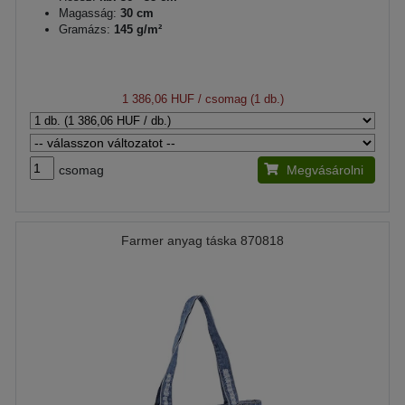
Magasság:
30 cm
Gramázs:
145 g/m²
1 386,06 HUF
/ csomag (1 db.)
csomag
Megvásárolni
Farmer anyag táska 870818