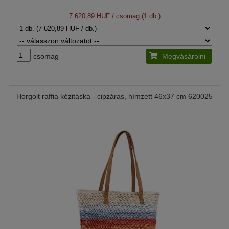
7 620,89 HUF
/ csomag (1 db.)
csomag
Megvásárolni
Horgolt raffia kézitáska - cipzáras, hímzett 46x37 cm 620025