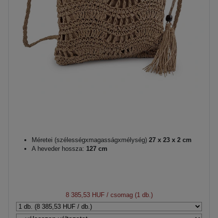
Méretei (szélességxmagasságxmélység)
27 x 23 x 2 cm
A heveder hossza:
127 cm
8 385,53 HUF
/ csomag (1 db.)