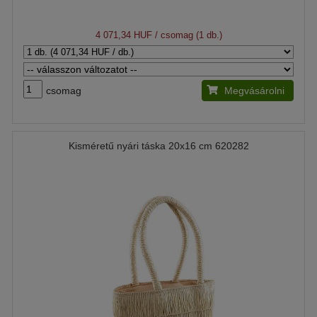
4 071,34 HUF
/ csomag (1 db.)
csomag
Megvásárolni
Kisméretű nyári táska 20x16 cm 620282