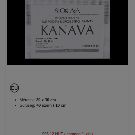
Méretek:
20 x 30 cm
Sűrűség:
40 szem / 10 cm
995,12 HUF
/ csomag (1 db.)