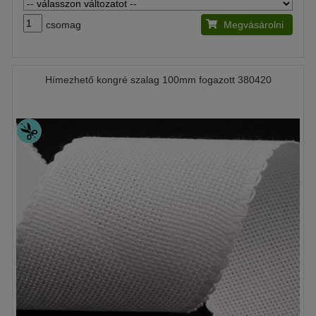
csomag
Megvásárolni
Hímezhető kongré szalag 100mm fogazott 380420