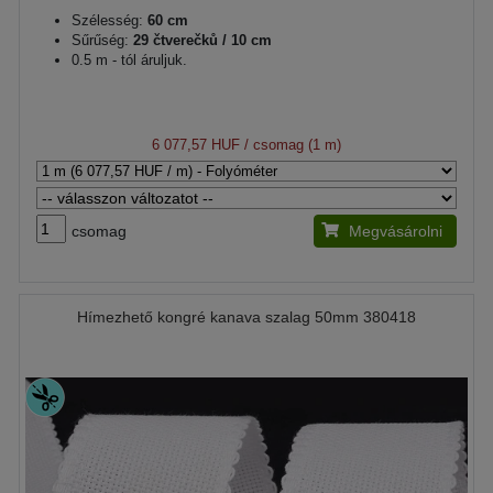
Szélesség:
60 cm
Sűrűség:
29 čtverečků / 10 cm
0.5 m - tól áruljuk.
6 077,57 HUF
/ csomag (1 m)
csomag
Megvásárolni
Hímezhető kongré kanava szalag 50mm 380418