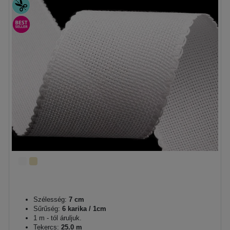
Szélesség:
7 cm
Sűrűség:
6 karika / 1cm
1 m - tól áruljuk.
Tekercs:
25.0 m