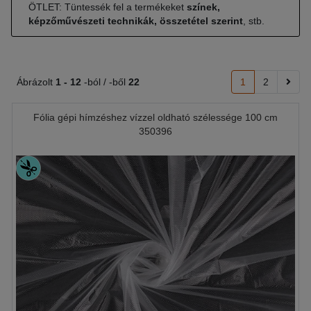
ÖTLET: Tüntessék fel a termékeket
színek,
képzőművészeti technikák, összetétel szerint
, stb.
Ábrázolt
1 -
12
-ból / -ből
22
1
2
Fólia gépi hímzéshez vízzel oldható szélessége 100 cm
350396