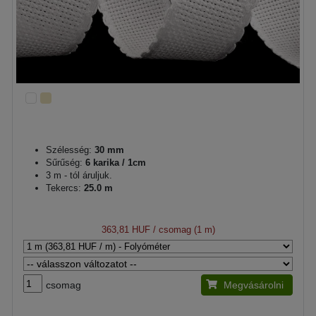
Szélesség:
30 mm
Sűrűség:
6 karika / 1cm
3 m - tól áruljuk.
Tekercs:
25.0 m
363,81 HUF
/ csomag (1 m)
csomag
Megvásárolni