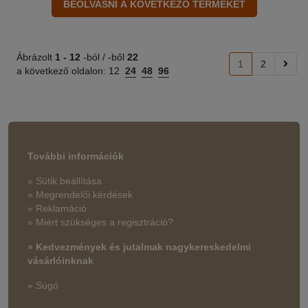
Ábrázolt
1 -
12
-ból / -ből
22
1
2
a következő oldalon:
12
24
48
96
További információk
» Sütik beállítása
» Megrendelői kérdések
» Reklamáció
» Miért szükséges a regisztráció?
» Kedvezmények és jutalmak nagykereskedelmi
vásárlóinknak
» Súgó