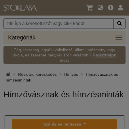
Nyelv
Fő
Beje
/
ajánlat
Pénznem
Kateg
Kategóriák
Cég, társaság, egyéni vállalkozó, állami intézmény vagy
iskola, és szeretne nagyker áron vásárolni?
Regisztráljon
most
Rövidáru kereskedés
Hímzés
Hímzővásznak és
hímzésminták
Hímzővásznak és hímzésminták
Szűrés és rendezés