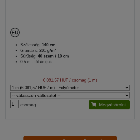
Szélesség:
140 cm
Gramázs:
201 g/m²
Sűrűség:
40 szem / 10 cm
0.5 m - tól áruljuk.
6 081,57 HUF
/ csomag (1 m)
csomag
Megvásárolni