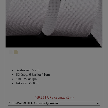
Szélesség:
5 cm
Sűrűség:
6 karika / 1cm
3 m - tól áruljuk.
Tekercs:
25.0 m
459,29 HUF
/ csomag (1 m)