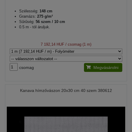
Szélesség:
148 cm
Gramázs:
275 g/m²
Sűrűség:
56 szem / 10 cm
0.5 m - tól áruljuk.
7 192,14 HUF
/ csomag (1 m)
csomag
Megvásárolni
Kanava hímzővászon 20x30 cm 40 szem 380612