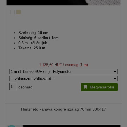
Szélesség:
10 cm
Sűrűség:
6 karika / 1cm
0.5 m - tól áruljuk.
Tekercs:
25.0 m
1 135,60 HUF
/ csomag (1 m)
csomag
Megvásárolni
Hímzhető kanava kongré szalag 70mm 380417