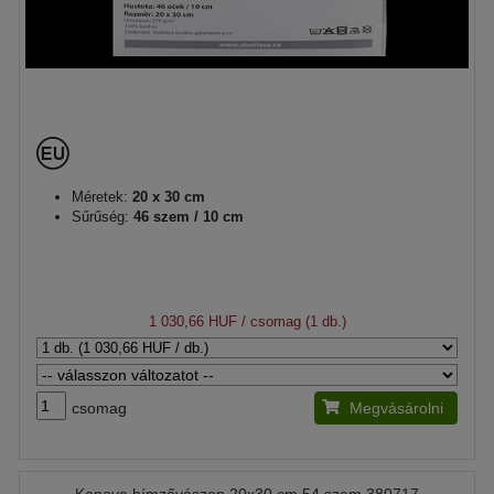
Méretek:
20 x 30 cm
Sűrűség:
46 szem / 10 cm
1 030,66 HUF
/ csomag (1 db.)
csomag
Megvásárolni
Kanava hímzővászon 20x30 cm 54 szem 380717