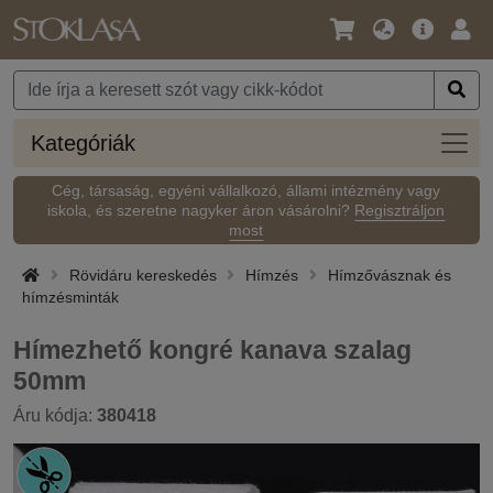
Nyelv
Fő
Beje
/
ajánlat
Pénznem
Kateg
Kategóriák
Cég, társaság, egyéni vállalkozó, állami intézmény vagy
iskola, és szeretne nagyker áron vásárolni?
Regisztráljon
most
Rövidáru kereskedés
Hímzés
Hímzővásznak és
hímzésminták
Hímezhető kongré kanava szalag
50mm
Áru kódja:
380418