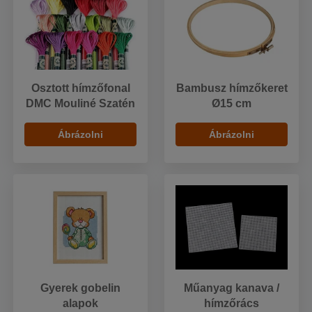
Osztott hímzőfonal
Bambusz hímzőkeret
DMC Mouliné Szatén
Ø15 cm
Ábrázolni
Ábrázolni
Gyerek gobelin
Műanyag kanava /
alapok
hímzőrács