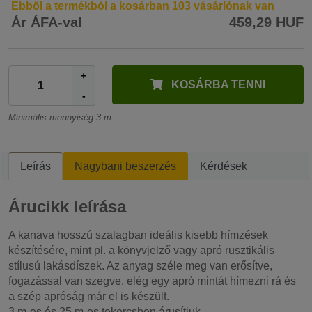
Ebből a termékból a kosárban 103 vásárlónak van
Ár ÁFA-val
459,29 HUF
+
KOSÁRBA TENNI
-
Minimális mennyiség 3 m
Leírás
Nagybani beszerzés
Kérdések
Árucikk leírása
A kanava hosszú szalagban ideális kisebb hímzések
készítésére, mint pl. a könyvjelző vagy apró rusztikális
stílusú lakásdíszek. Az anyag széle meg van erősítve,
fogazással van szegve, elég egy apró mintát hímezni rá és
a szép apróság már el is készült.
3 m-es és 25 m-es tekercsben árusítjuk.