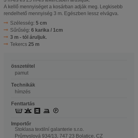
A kellő mennyiséget a kosárban adják meg. Legkisebb
rendelhető mennyiség 3 m. Egészben lessz elvágva.
Szélesség:
5 cm
Sűrűség:
6 karika / 1cm
3 m - tól áruljuk.
Tekercs
25 m
összetétel
pamut
Technikák
hímzés
Fenttartás
Importőr
Stoklasa textilní galanterie s.r.o.
Průmyslová 934/13, 747 23 Bolatice, CZ