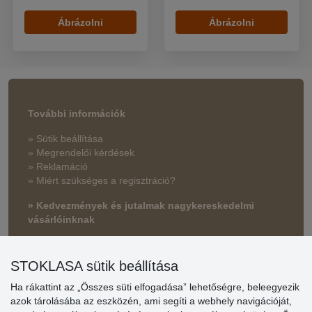
Ábrázolni
Ábrázolni
További információk
» Sütik beállítása
» Megrendelői kérdések
» Reklamáció
» Miért szükséges a regisztráció?
» Kedvezmények és jutalmak nagykereskedelmi
vásárlóinknak
» Súgó
STOKLASA sütik beállítása
Ha rákattint az „Összes süti elfogadása” lehetőségre, beleegyezik
Vásárlók
azok tárolásába az eszközén, ami segíti a webhely navigációját,