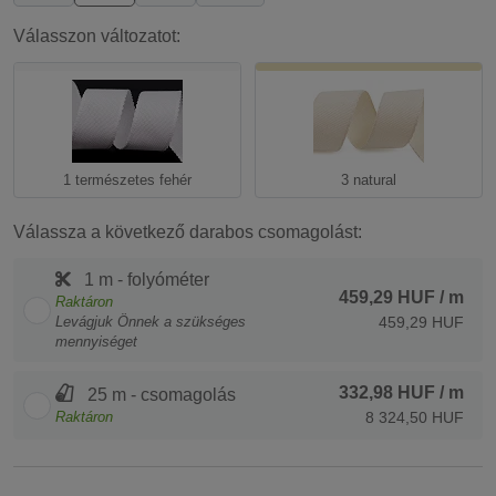
Válasszon változatot:
1 természetes fehér
3 natural
Válassza a következő darabos csomagolást:
1 m - folyóméter
459,29 HUF
/ m
Raktáron
Levágjuk Önnek a szükséges
459,29 HUF
mennyiséget
332,98 HUF
/ m
25 m - csomagolás
Raktáron
8 324,50 HUF