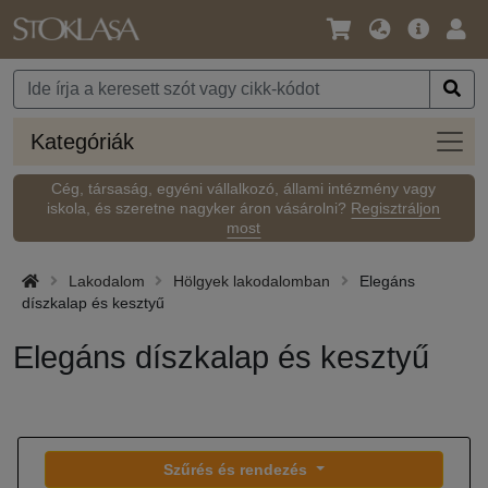
Nyelv
Fő
Beje
/
ajánlat
Pénznem
Kateg
Kategóriák
Cég, társaság, egyéni vállalkozó, állami intézmény vagy
iskola, és szeretne nagyker áron vásárolni?
Regisztráljon
most
Lakodalom
Hölgyek lakodalomban
Elegáns
díszkalap és kesztyű
Elegáns díszkalap és kesztyű
Szűrés és rendezés