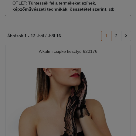
ÖTLET: Tüntessék fel a termékeket
színek,
képzőművészeti technikák, összetétel szerint
, stb.
Ábrázolt
1 -
12
-ból / -ből
16
1
2
Alkalmi csipke kesztyű 620176