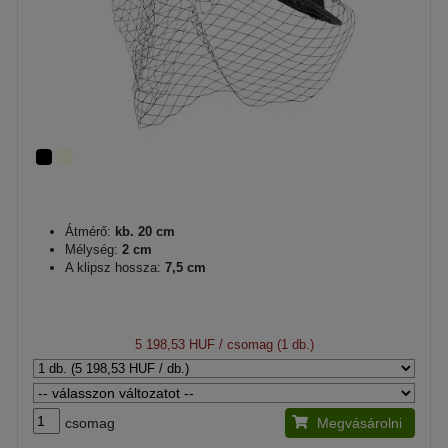
Átmérő:
kb. 20 cm
Mélység:
2 cm
A klipsz hossza:
7,5 cm
5 198,53 HUF
/ csomag (1 db.)
csomag
Megvásárolni