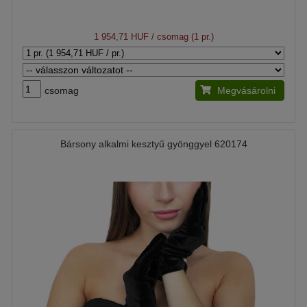
1 954,71 HUF
/ csomag (1 pr.)
csomag
Megvásárolni
Bársony alkalmi kesztyű gyönggyel 620174