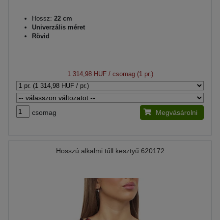
Hossz:
22 cm
Univerzális méret
Rövid
1 314,98 HUF
/ csomag (1 pr.)
csomag
Megvásárolni
Hosszú alkalmi tűll kesztyű 620172