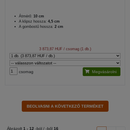
Átmérő:
10 cm
A klipsz hossza:
4,5 cm
A gombostű hossza:
2 cm
3 873,87 HUF
/ csomag (1 db.)
csomag
Megvásárolni
Ábrázolt
1 -
12
-ból / -ből
16