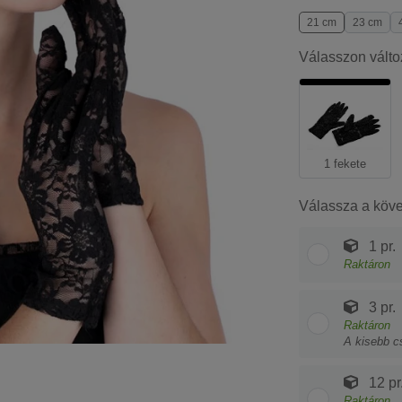
21 cm
23 cm
Válasszon válto
1 fekete
Válassza a köv
1 pr.
Raktáron
3 pr.
Raktáron
A kisebb c
12 pr
Raktáron