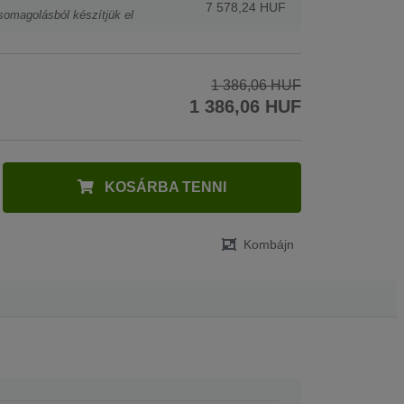
7 578,24 HUF
somagolásból készítjük el
1 386,06 HUF
1 386,06 HUF
KOSÁRBA TENNI
Kombájn