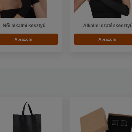
Női alkalmi kesztyű
Alkalmi szaténkeszty
Ábrázolni
Ábrázolni