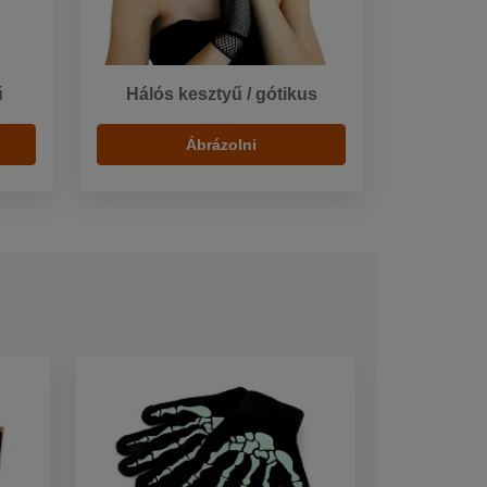
ű
Hálós kesztyű / gótikus
Ábrázolni