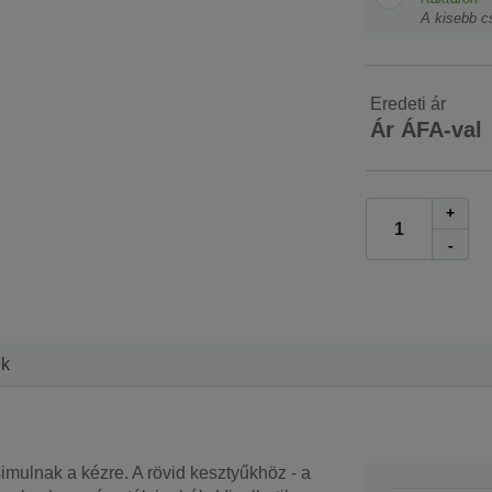
A kisebb c
Eredeti ár
Ár ÁFA-val
+
-
ek
imulnak a kézre. A rövid kesztyűkhöz - a