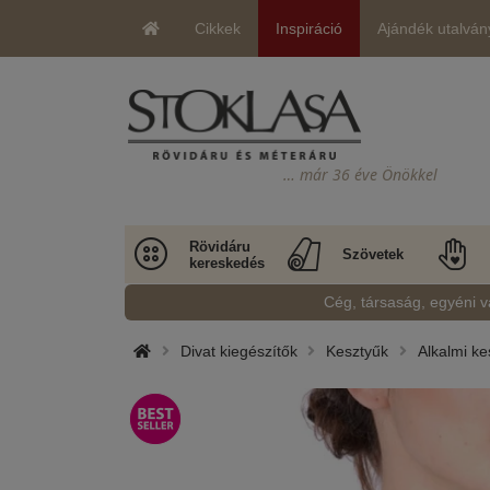
Cikkek
Inspiráció
Ajándék utalván
… már 36 éve Önökkel
Rövidáru
Szövetek
kereskedés
Cég, társaság, egyéni v
Divat kiegészítők
Kesztyűk
Alkalmi ke