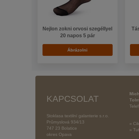
Nejlon zokni orvosi szegéllyel
Tá
20 napos 5 pár
Ábrázolni
Mich
KAPCSOLAT
Tol
Tele
Stoklasa textilní galanterie s.r.o.
Průmyslová 934/13
» Ci
747 23 Bolatice
» Tut
okres Opava