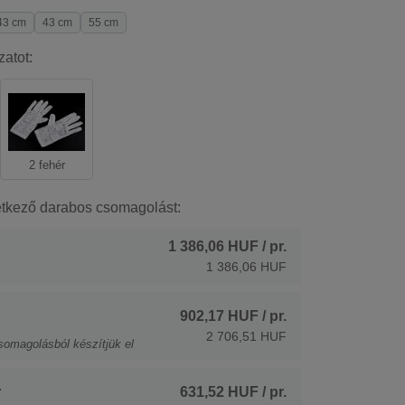
43 cm
43 cm
55 cm
zatot:
2 fehér
etkező darabos csomagolást:
1 386,06 HUF
/ pr.
1 386,06 HUF
902,17 HUF
/ pr.
2 706,51 HUF
somagolásból készítjük el
.
631,52 HUF
/ pr.