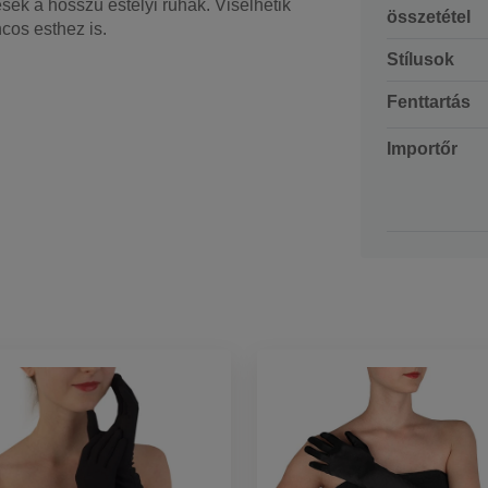
sek a hosszú estélyi ruhák. Viselhetik
összetétel
cos esthez is.
Stílusok
Fenttartás
Importőr