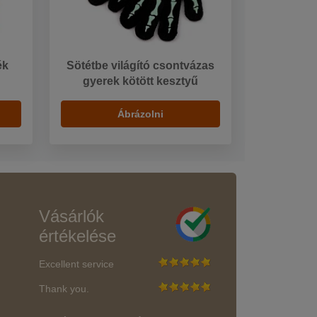
ék
Sötétbe világító csontvázas
gyerek kötött kesztyű
Ábrázolni
Vásárlók
értékelése
Excellent service
Thank you.