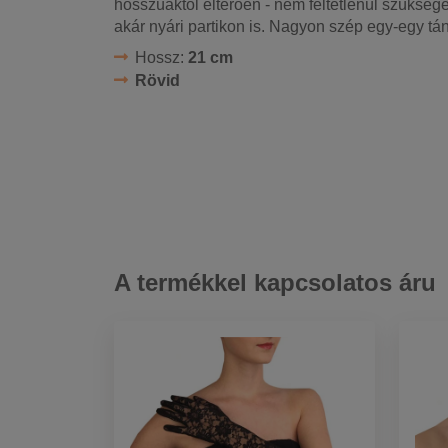
hosszúaktól eltérően - nem feltétlenül szüksége
akár nyári partikon is. Nagyon szép egy-egy tán
Hossz:
21 cm
Rövid
A termékkel kapcsolatos áru