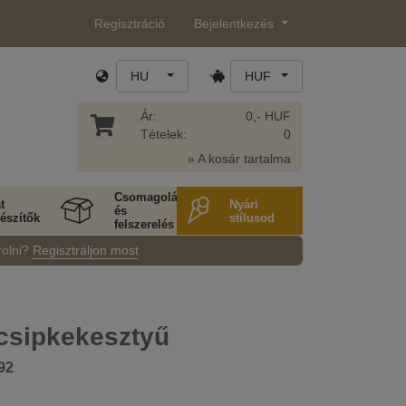
Regisztráció
Bejelentkezés
HU
HUF
Ár:
0,- HUF
Tételek:
0
» A kosár tartalma
Csomagolás
t
Nyári
és
észítők
stílusod
felszerelés
rolni?
Regisztráljon most
 csipkekesztyű
92