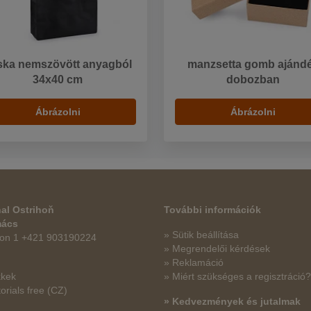
ska nemszövött anyagból
manzsetta gomb ajánd
34x40 cm
dobozban
Ábrázolni
Ábrázolni
al Ostrihoň
További információk
mács
» Sütik beállítása
fon 1 +421 903190224
» Megrendelői kérdések
» Reklamáció
kkek
» Miért szükséges a regisztráció?
orials free
(CZ)
» Kedvezmények és jutalmak