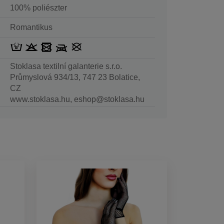
100% poliészter
Romantikus
Stoklasa textilní galanterie s.r.o.
Průmyslová 934/13, 747 23 Bolatice,
CZ
www.stoklasa.hu, eshop@stoklasa.hu