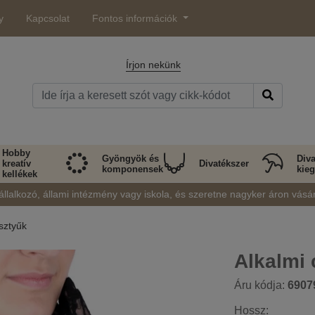
y
Kapcsolat
Fontos információk
Írjon nekünk
Hobby
Gyöngyök és
Diva
kreatív
Divatékszer
komponensek
kieg
kellékek
állalkozó, állami intézmény vagy iskola, és szeretne nagyker áron vásá
sztyűk
Alkalmi
Áru kódja:
6907
Hossz: