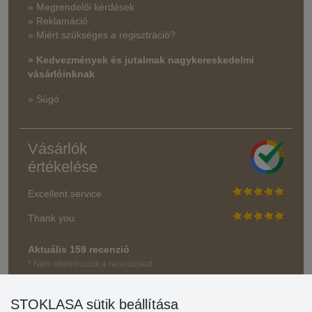
» Megrendelői kérdések
» Reklamáció
» Miért szükséges a regisztráció?
» Kedvezmények és jutalmak nagykereskedelmi
vásárlóinknak
» Súgó
Vásárlók
értékelése
Excellent service
Thank you.
Aktuális 159 recenzió
* Nem ellenőrizzük a recenziókat
STOKLASA sütik beállítása