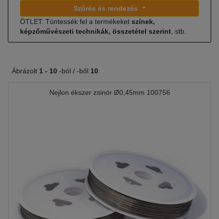
Szűrés és rendezés
ÖTLET: Tüntessék fel a termékeket
színek,
képzőművészeti technikák, összetétel szerint
, stb.
Ábrázolt
1 -
10
-ból / -ből
10
Nejlon ékszer zsinór Ø0,45mm 100756