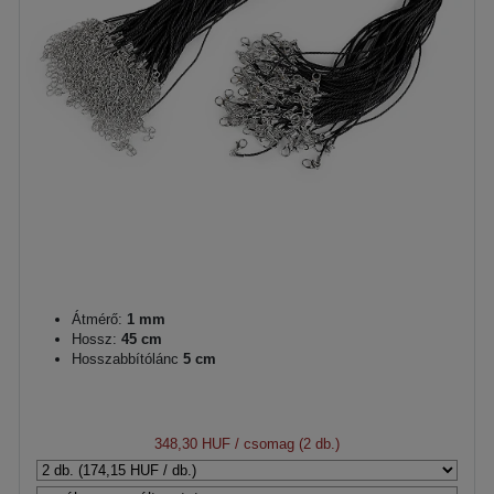
Átmérő:
1 mm
Hossz:
45 cm
Hosszabbítólánc
5 cm
348,30 HUF
/ csomag (2 db.)