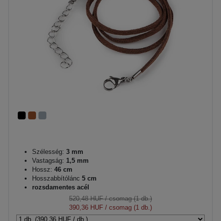
Szélesség:
3 mm
Vastagság:
1,5 mm
Hossz:
46 cm
Hosszabbítólánc
5 cm
rozsdamentes acél
520,48 HUF
/ csomag (1 db.)
390,36 HUF
/ csomag (1 db.)