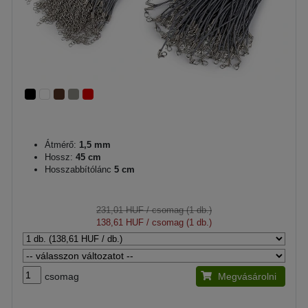
Átmérő:
1,5 mm
Hossz:
45 cm
Hosszabbítólánc
5 cm
231,01 HUF
/ csomag (1 db.)
138,61 HUF
/ csomag (1 db.)
csomag
Megvásárolni