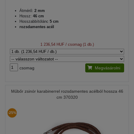
Átmérő:
2 mm
Hossz:
46 cm
Hosszabbítólánc
5 cm
rozsdamentes acél
1 236,54 HUF
/ csomag (1 db.)
csomag
Megvásárolni
Műbőr zsinór karabinerrel rozsdamentes acélból hossza 46
cm 370320
-25%