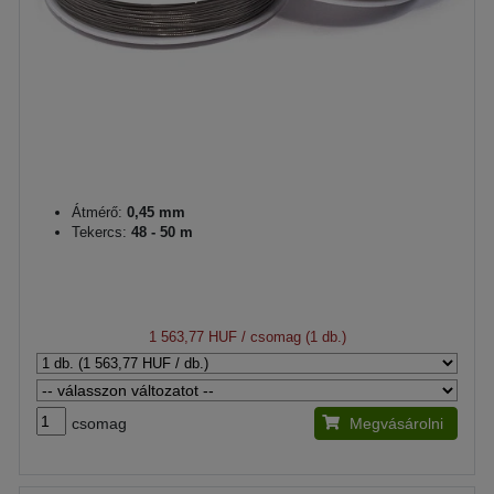
Átmérő:
0,45 mm
Tekercs:
48 - 50 m
1 563,77 HUF
/ csomag (1 db.)
csomag
Megvásárolni