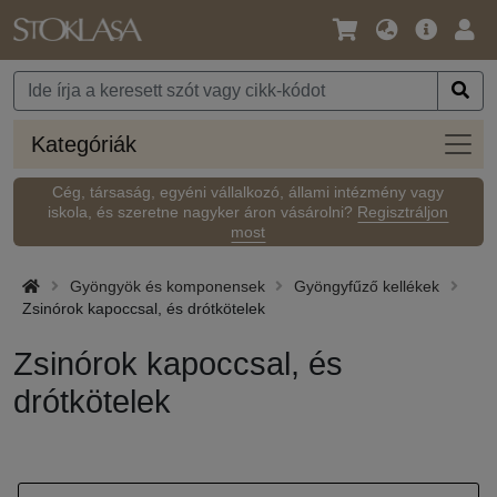
Nyelv
Fő
Beje
/
ajánlat
Pénznem
Kateg
Kategóriák
Cég, társaság, egyéni vállalkozó, állami intézmény vagy
iskola, és szeretne nagyker áron vásárolni?
Regisztráljon
most
Gyöngyök és komponensek
Gyöngyfűző kellékek
Zsinórok kapoccsal, és drótkötelek
Zsinórok kapoccsal, és
drótkötelek