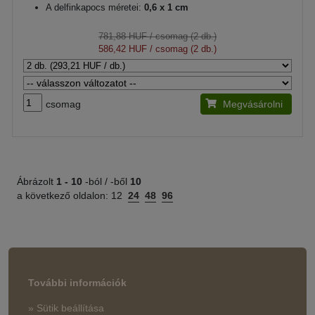
A delfinkapocs méretei:
0,6 x 1 cm
781,88 HUF
/ csomag (2 db.)
586,42 HUF
/ csomag (2 db.)
csomag
Megvásárolni
Ábrázolt
1 -
10
-ból / -ből
10
a következő oldalon:
12
24
48
96
További információk
» Sütik beállítása