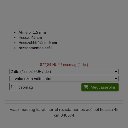
Átmérő:
1,5 mm
Hossz:
45 cm
Hosszabbítólánc:
5 cm
rozsdamentes acél
877,84 HUF
/ csomag (2 db.)
csomag
Megvásárolni
Viasz madzag karabinerrel rozsdamentes acélból hossza 45
cm 840574