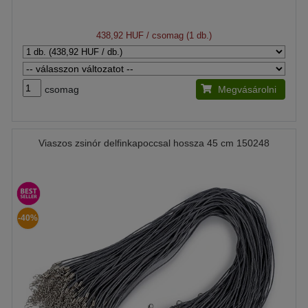
438,92 HUF
/ csomag (1 db.)
csomag
Megvásárolni
Viaszos zsinór delfinkapoccsal hossza 45 cm 150248
-40%