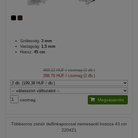
Szélesség:
3 mm
Vastagság:
1,5 mm
Hossz:
45 cm
469,12 HUF
/ csomag (2 db.)
398,76 HUF
/ csomag (2 db.)
csomag
Megvásárolni
Többsoros zsinór delfinkapoccsal nemesacél hossza 43 cm
220421