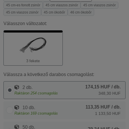
45 cm-es fonott zsinór
45 cm viaszos zsinór
45 cm viaszos zsinór
45 cm viaszos zsinór
45 cm ökobőr
46 cm ökobőr
Válasszon változatot:
3 fekete
Válassza a következő darabos csomagolást:
174,15 HUF
/ db.
2 db.
Raktáron
254
csomagolás
348,30 HUF
113,35 HUF
/ db.
10 db.
Raktáron
169
csomagolás
1 133,50 HUF
50 db.