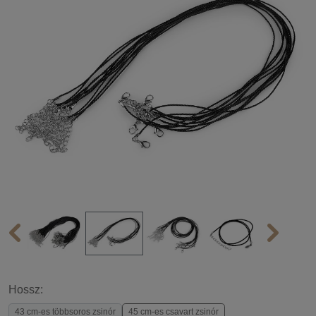
Hossz:
43 cm-es többsoros zsinór
45 cm-es csavart zsinór