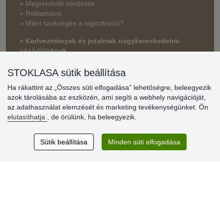
» Megrendelői kérdések
» Reklamáció
» Miért szükséges a regisztráció?
» Kedvezmények és jutalmak nagykereskedelmi
vásárlóinknak
» Súgó
STOKLASA sütik beállítása
Ha rákattint az „Összes süti elfogadása” lehetőségre, beleegyezik
azok tárolásába az eszközén, ami segíti a webhely navigációját,
Vásárlók
az adathasználat elemzését és marketing tevékenységünket. Ön
értékelése
elutasíthatja
, de örülünk, ha beleegyezik.
Excellent service
Sütik beállítása
Minden süti elfogadása
Thank you.
Aktuális 159 recenzió
* Nem ellenőrizzük a recenziókat