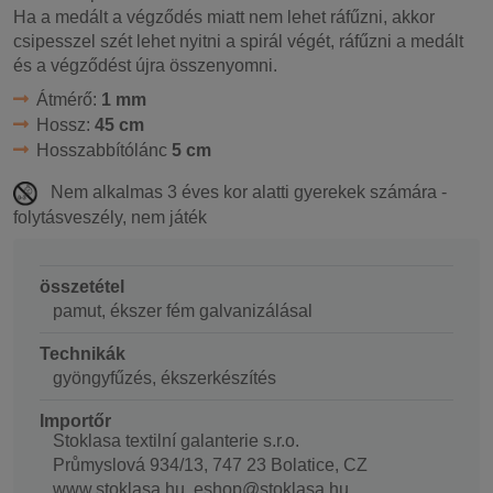
Ha a medált a végződés miatt nem lehet ráfűzni, akkor
csipesszel szét lehet nyitni a spirál végét, ráfűzni a medált
és a végződést újra összenyomni.
Átmérő:
1 mm
Hossz:
45 cm
Hosszabbítólánc
5 cm
Nem alkalmas 3 éves kor alatti gyerekek számára -
folytásveszély, nem játék
összetétel
pamut, ékszer fém galvanizálásal
Technikák
gyöngyfűzés, ékszerkészítés
Importőr
Stoklasa textilní galanterie s.r.o.
Průmyslová 934/13, 747 23 Bolatice, CZ
www.stoklasa.hu, eshop@stoklasa.hu