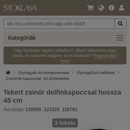
Nyelv
Fő
Beje
/
ajánlat
Pénznem
Kateg
Kategóriák
Cég, társaság, egyéni vállalkozó, állami intézmény vagy
iskola, és szeretne nagyker áron vásárolni?
Regisztráljon
most
Gyöngyök és komponensek
Gyöngyfűző kellékek
Zsinórok kapoccsal, és drótkötelek
Tekert zsinór delfinkapoccsal hossza
45 cm
Áru kódja:
130955_123220_116761
3 fekete