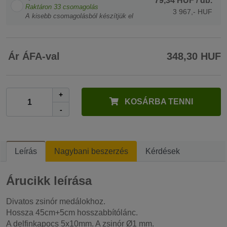
79,34 HUF
/ db.
Raktáron
33
csomagolás
3 967,- HUF
A kisebb csomagolásból készítjük el
Ár ÁFA-val
348,30 HUF
+
KOSÁRBA TENNI
-
Leírás
Nagybani beszerzés
Kérdések
Árucikk leírása
Divatos zsinór medálokhoz.
Hossza 45cm+5cm hosszabbítólánc.
A delfinkapocs 5x10mm. A zsinór Ø1 mm.