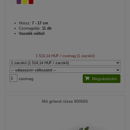
Hossz:
7 - 17 cm
Csomagolás:
11 db
Vezeték nélkül
1 514,14 HUF
/ csomag (1 zacskó)
csomag
Megvásárolni
Mű girland rózsa 900565