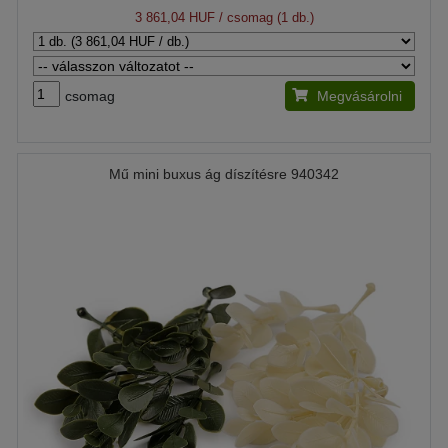
3 861,04 HUF
/ csomag (1 db.)
csomag
Megvásárolni
Mű mini buxus ág díszítésre 940342