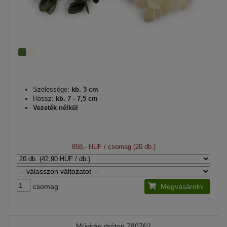
Szélessége:
kb. 3 cm
Hossz:
kb. 7 - 7,5 cm
Vezeték nélkül
858,- HUF
/ csomag (20 db.)
csomag
Megvásárolni
Művirág dróton 780762