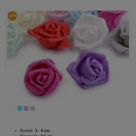
-35%
Átmérő:
3 - 4 cm