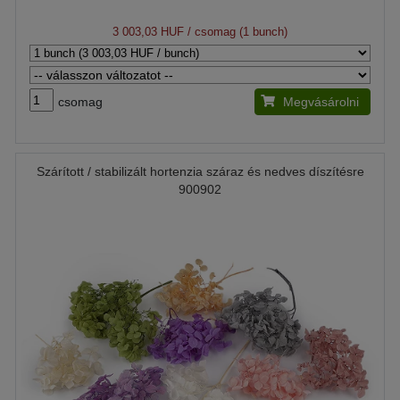
3 003,03 HUF
/ csomag (1 bunch)
csomag
Megvásárolni
Szárított / stabilizált hortenzia száraz és nedves díszítésre
900902