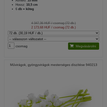
Átmérő:
35 mm
Hossz:
10,5 cm
6
db = köteg
4 347,36 HUF
/ csomag (72 db.)
2 173,68 HUF
/ csomag (72 db.)
csomag
Megvásárolni
Művirágok, gyöngyvirágok mesterséges díszítése 940213