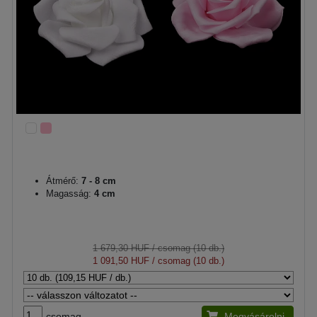
Átmérő:
7 - 8 cm
Magasság:
4 cm
1 679,30 HUF
/ csomag (10 db.)
1 091,50 HUF
/ csomag (10 db.)
csomag
Megvásárolni