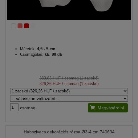
Méretek:
4,5 - 5 cm
Csomagolás:
kb. 90 db
383,83 HUF
/ csomag (1 zacskó)
326,26 HUF
/ csomag (1 zacskó)
csomag
Megvásárolni
Habszivacs dekorációs rózsa Ø3-4 cm 740634