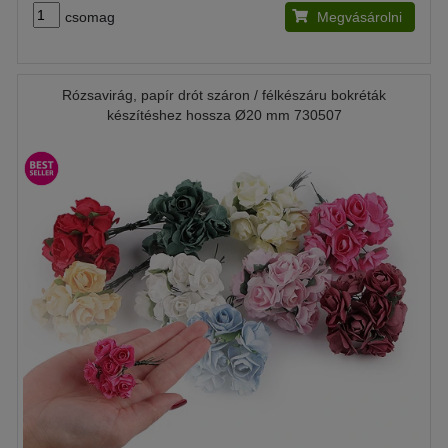
csomag
Megvásárolni
Rózsavirág, papír drót száron / félkészáru bokréták
készítéshez hossza Ø20 mm 730507