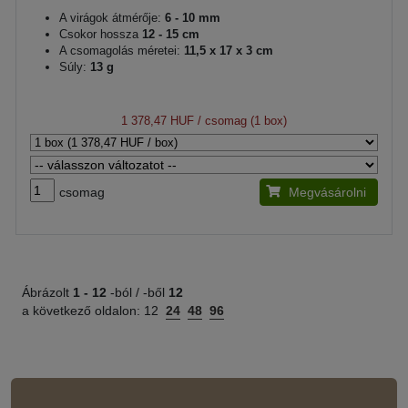
A virágok átmérője:
6 - 10 mm
Csokor hossza
12 - 15 cm
A csomagolás méretei:
11,5 x 17 x 3 cm
Súly:
13 g
1 378,47 HUF
/ csomag (1 box)
csomag
Megvásárolni
Ábrázolt
1 -
12
-ból / -ből
12
a következő oldalon:
12
24
48
96