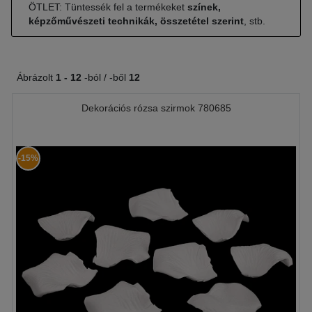
ÖTLET: Tüntessék fel a termékeket
színek,
képzőművészeti technikák, összetétel szerint
, stb.
Ábrázolt
1 -
12
-ból / -ből
12
Dekorációs rózsa szirmok 780685
-15%