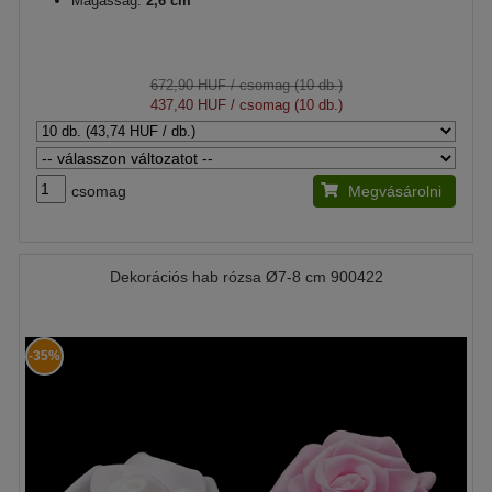
Magasság:
2,6 cm
672,90 HUF
/ csomag (10 db.)
437,40 HUF
/ csomag (10 db.)
csomag
Megvásárolni
Dekorációs hab rózsa Ø7-8 cm 900422
-35%