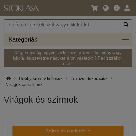
Nyelv
Fő
Beje
/
ajánlat
Pénznem
Kateg
Kategóriák
Cég, társaság, egyéni vállalkozó, állami intézmény vagy
iskola, és szeretne nagyker áron vásárolni?
Regisztráljon
most
Hobby kreatív kellékek
Esküvői dekorációk
Virágok és szirmok
Virágok és szirmok
Szűrés és rendezés