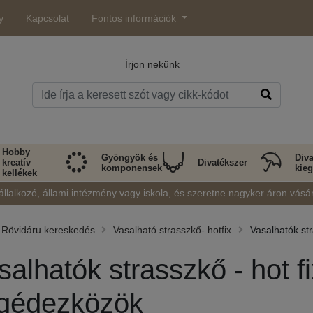
y
Kapcsolat
Fontos információk
Írjon nekünk
Hobby
Gyöngyök és
Diva
kreatív
Divatékszer
komponensek
kieg
kellékek
állalkozó, állami intézmény vagy iskola, és szeretne nagyker áron vásá
Rövidáru kereskedés
Vasalható strasszkő- hotfix
Vasalhatók st
salhatók strasszkő - hot f
gédezközök