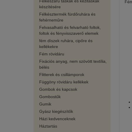
Félkészáru táskák és kézitáskák
Fém
készítésére
Félkésztermék fürdőruhára és
fehérneműre
Felvasalható és felvarható foltok,
foltok és fényvisszaverő elemek
fém díszek ruhára, cipőre és
kellékekre
Fém rövidáru
Fixációs anyag, nem szövött textília,
bélés
Flitterek és csillámporok
Függöny rövidáru kellékek
Gombok és kapcsok
Gombostűk
Gumik
Gyász kiegészítők
Házi kedvenceknek
Háztartás