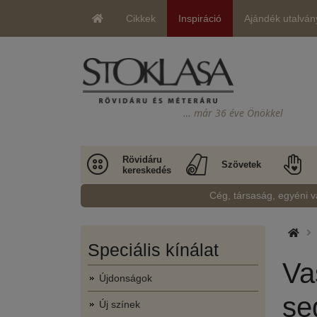
Cikkek
Inspiráció
Ajándék utalván
… már 36 éve Önökkel
Rövidáru
Szövetek
kereskedés
Cég, társaság, egyéni v
Speciális kínálat
Va
Újdonságok
se
Új színek