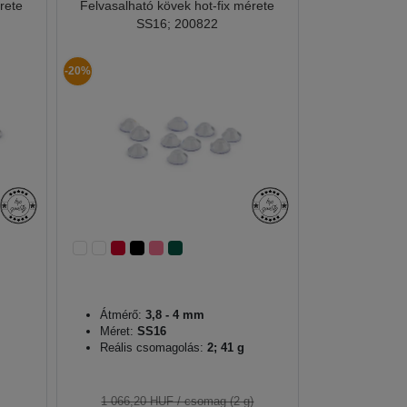
rete
Felvasalható kövek hot-fix mérete
SS16; 200822
-20%
Átmérő:
3,8 - 4 mm
Méret:
SS16
Reális csomagolás:
2; 41 g
1 066,20 HUF
/ csomag (2 g)