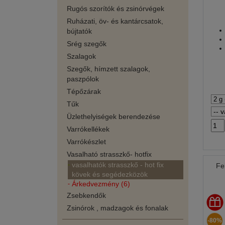
Rugós szorítók és zsinórvégek
Ruházati, öv- és kantárcsatok,
bújtatók
Srég szegők
Szalagok
Szegők, hímzett szalagok,
paszpólok
Tépőzárak
Tűk
Üzlethelyiségek berendezése
Varrókellékek
Varrókészlet
Vasalható strasszkő- hotfix
vasalhatók strasszkő - hot fix
Fe
kövek és segédezközök
Árkedvezmény (6)
Zsebkendők
Zsinórok , madzagok és fonalak
-80%