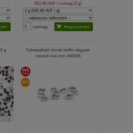
852,96 HUF
/ csomag (2 g)
olni
csomag
Megvásárolni
 5 g
Felvasalható kövek hotfix négyzet
csiszolt 4x4 mm 340605
-65%