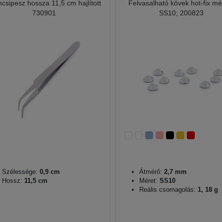
csipesz hossza 11,5 cm hajlított
Felvasalható kövek hot-fix mé
730901
SS10; 200823
Szélessége:
0,9 cm
Átmérő:
2,7 mm
Hossz:
11,5 cm
Méret:
SS10
Reális csomagolás:
1, 18 g