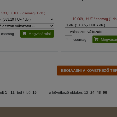
533,10 HUF
/ csomag (1 db.)
10 069,- HUF
/ csomag (1 db
csomag
Megvásárolni
csomag
Megvásár
olt
1 -
12
-ból / -ből
15
a következő oldalon:
12
24
48
96