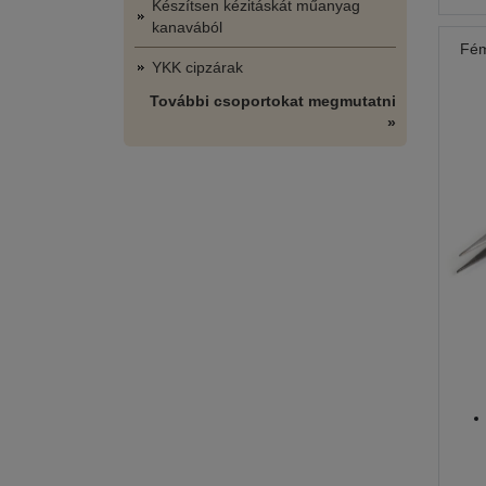
Készítsen kézitáskát műanyag
kanavából
Fém
YKK cipzárak
További csoportokat megmutatni
»