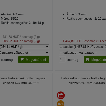
Átmérő:
4,7 mm
Átmérő:
3 mm
Méret:
SS20
Reális csomagolás:
1; 10 z
Reális csomagolás:
2; 10; 78 g
781,88 HUF
/ csomag (2 g)
508,22 HUF
/ csomag (2 g)
1 467,81 HUF
/ csomag (1 zac
csomag
Megvásárolni
csomag
Megvásár
lvasalható kövek hotfix négyzet
Felvasalható kövek hotfix tég
csiszolt 4x4 mm 340606
csiszolt 3x7 mm 340608
-80%