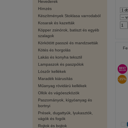
Hevederek
Hímzés
Készítmények Stoklasa varrodaból
Kosarak és kazetták
Köpper zsinórok, batiszt és egyéb
szalagok
Körkötött passzé és mandzsetták
Fe
Kötés és horgolás
Lakás és konyha teksztil
Lampaszok és paszpólok
Lószőr kellékek
Maradék kiárusítás
-35%
Műanyag rövidárú kellékek
Ollók és vágóeszközök
Paszományok, kígyóanyag és
bortnyi
Prések, dugattyúk, lyukasztók,
vágók és fogók
Rojtok és bojtok