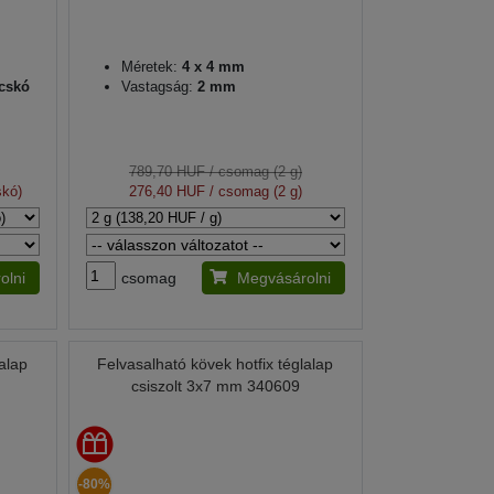
Méretek:
4 x 4 mm
acskó
Vastagság:
2 mm
789,70 HUF
/ csomag (2 g)
skó)
276,40 HUF
/ csomag (2 g)
olni
csomag
Megvásárolni
lalap
Felvasalható kövek hotfix téglalap
csiszolt 3x7 mm 340609
-80%