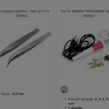
 csipesz egyenes, ívelt 12,5 cm
Hot-fix aplikátor felvasalható k
730956
900612
Hossz:
12,5 cm
A kövek átmérője:
2; 3; 4; 5;
mm
7 adapter