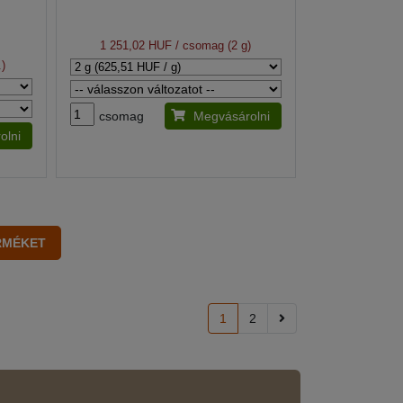
1 251,02 HUF
/ csomag (2 g)
.)
csomag
Megvásárolni
olni
1
2