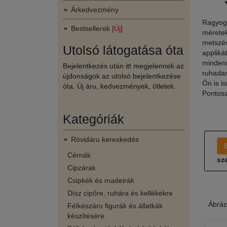
Árkedvezmény
Ragyogn
Bestsellerek [
Új
]
méretek
metszés
Utolsó látogatása óta
appliká
mindenn
Bejelentkezés után itt megjelennek az
ruhadar
újdonságok az utolsó bejelentkezése
Ön is i
óta. Új áru, kedvezmények, ötletek.
Pontosa
Kategóriák
Rövidáru kereskedés
Cérnák
sze
Cipzárak
Csipkék és madeirák
Dísz cipőre, ruhára és kellékekre
Ábráz
Félkészáru figurák és állatkák
készítésére.