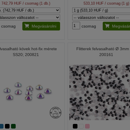
742,79 HUF
/ csomag (1 db.)
533,10 HUF
/ csomag (1 g)
csomag
Megvásárolni
csomag
Megvásár
lvasalható kövek hot-fix mérete
Flitterek felvasalható Ø 3mm
SS20; 200821
200161