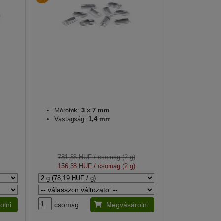
Méretek:
3 x 7 mm
Vastagság:
1,4 mm
781,88 HUF
/ csomag (2 g)
156,38 HUF
/ csomag (2 g)
olni
csomag
Megvásárolni