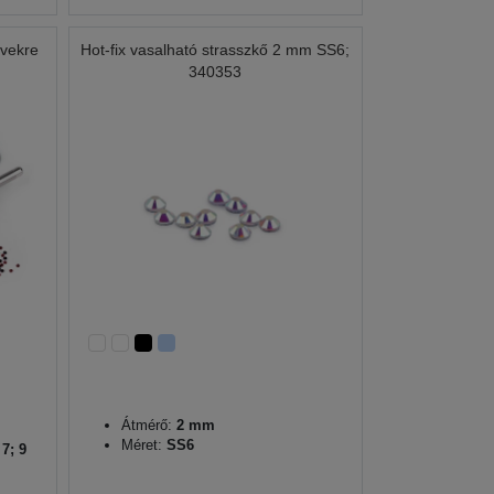
övekre
Hot-fix vasalható strasszkő 2 mm SS6;
340353
Átmérő:
2 mm
Méret:
SS6
 7; 9