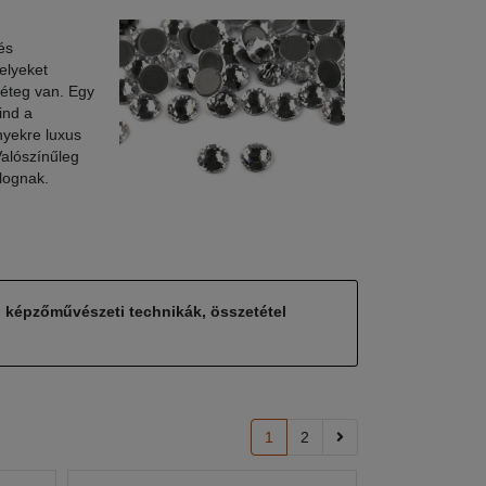
és
elyeket
réteg van. Egy
ind a
nyekre luxus
Valószínűleg
lognak.
, képzőművészeti technikák, összetétel
1
2