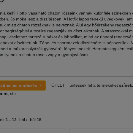
ia kell? Hotfix vasalható chaton rózsáink vannak különféle színekben 
ben. Jó móka lesz a díszítésben. A Hotfix lapos fenekű üvegkövek, am
ük miatt chaton rózsáknak is neveznek. Alul egy hőérzékeny ragasztó
tor segítségével a textilre ragasztják és díszt alkotnak. A strasszokkal m
api viselethez tartozó ruhákat és lábbeliket, mind az ünnepi rendezvé
abokat díszíthetünk. Tánc- és sportmezek díszítésére is népszerűek. 
smeri a műkorcsolyázók gyönyörű, fényes mezeit. Harmatcseppként csil
n ilyenek a chaton roses vagy a gyorsjavítások.
ÖTLET: Tüntessék fel a termékeket
színek
Szűrés és rendezés
rint
, stb.
olt
1 -
12
-ból / -ből
15