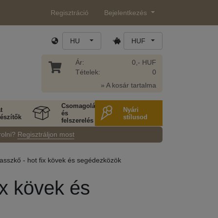
Regisztráció
Bejelentkezés
HU
HUF
Ár:
0,- HUF
Tételek:
0
» A kosár tartalma
Csomagolás
t
Nyári
és
észítők
stílusod
felszerelés
rolni?
Regisztráljon most
rasszkő - hot fix kövek és segédezközök
ix kövek és