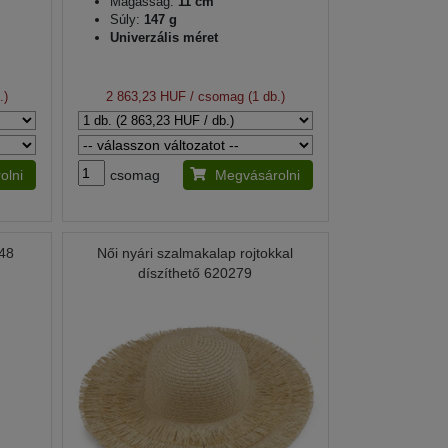
Magasság:
11 cm
Súly:
147 g
Univerzális méret
.)
2 863,23 HUF
/ csomag (1 db.)
olni
csomag
Megvásárolni
648
Női nyári szalmakalap rojtokkal
díszíthető 620279