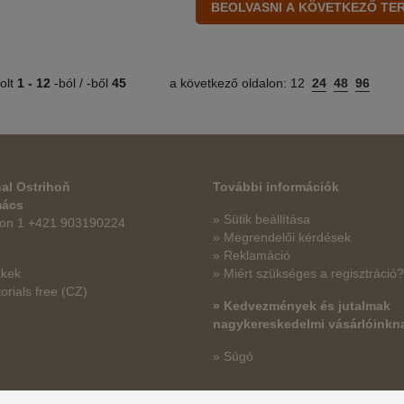
olt
1 -
12
-ból / -ből
45
a következő oldalon:
12
24
48
96
al Ostrihoň
További információk
mács
» Sütik beállítása
fon 1 +421 903190224
» Megrendelői kérdések
» Reklamáció
kkek
» Miért szükséges a regisztráció?
orials free
(CZ)
» Kedvezmények és jutalmak
nagykereskedelmi vásárlóinkn
» Súgó