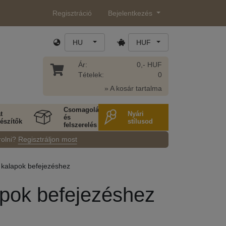
Regisztráció
Bejelentkezés
HU
HUF
Ár:
0,- HUF
Tételek:
0
» A kosár tartalma
Csomagolás
t
Nyári
és
észítők
stílusod
felszerelés
rolni?
Regisztráljon most
s kalapok befejezéshez
lapok befejezéshez