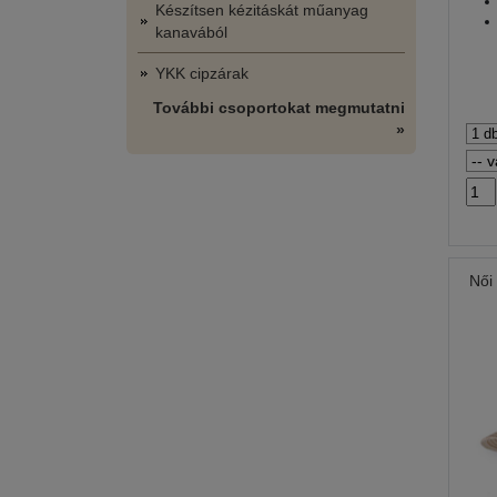
Készítsen kézitáskát műanyag
kanavából
YKK cipzárak
További csoportokat megmutatni
»
Női