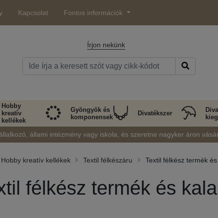
y
Kapcsolat
Fontos információk
Írjon nekünk
Hobby
Gyöngyök és
Diva
kreatív
Divatékszer
komponensek
kieg
kellékek
állalkozó, állami intézmény vagy iskola, és szeretne nagyker áron vásá
Hobby kreatív kellékek
Textil félkészáru
Textil félkész termék é
xtil félkész termék és ka