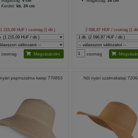
Magasság:
4 cm
Magasság:
26 cm
Kerület:
kb. 24 cm
1 215,09 HUF
/ csomag (1 db.)
2 096,87 HUF
/ csomag (1 db
csomag
Megvásárolni
csomag
Megvásár
 nyári papírszalma kalap 770853
Női nyári szalmakalap 720