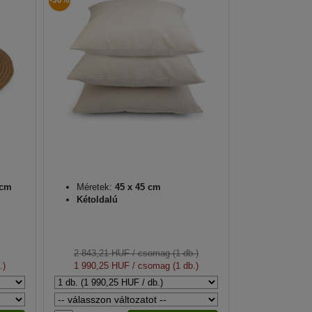
-30%
 cm
Méretek:
45 x 45 cm
Kétoldalú
2 843,21 HUF
/ csomag (1 db.)
.)
1 990,25 HUF
/ csomag (1 db.)