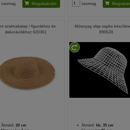
csomag
Megvásárolni
csomag
Megvásár
ni szalmakalap / figurákhoz és
Műanyag alap sapka készítés
dekorációkhoz 620361
890520
Átmérő:
20 cm
Átmérő:
kb. 35 cm