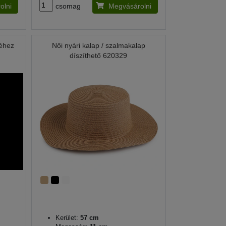
olni
csomag
Megvásárolni
éhez
Női nyári kalap / szalmakalap
díszíthető 620329
Kerület:
57 cm