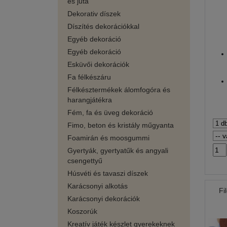
és juta
Dekorativ díszek
Díszítés dekorációkkal
Egyéb dekoráció
Egyéb dekoráció
Esküvői dekorációk
Fa félkészáru
Félkésztermékek álomfogóra és
harangjátékra
Fém, fa és üveg dekoráció
Fimo, beton és kristály műgyanta
Foamirán és moosgummi
Gyertyák, gyertyatűk és angyali
csengettyű
Húsvéti és tavaszi díszek
Karácsonyi alkotás
Fi
Karácsonyi dekorációk
Koszorúk
Kreatív játék készlet gyerekeknek