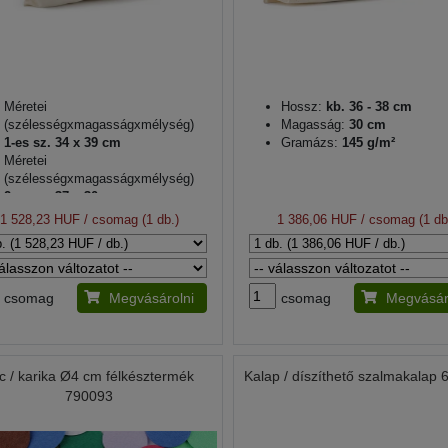
Méretei
Hossz:
kb. 36 - 38 cm
(szélességxmagasságxmélység)
Magasság:
30 cm
1-es sz. 34 x 39 cm
Gramázs:
145 g/m²
Méretei
(szélességxmagasságxmélység)
2-es sz. 37 x 30 cm
Gramázs:
145 g/m²
1 528,23 HUF
/ csomag (1 db.)
1 386,06 HUF
/ csomag (1 db
csomag
Megvásárolni
csomag
Megvásár
lc / karika Ø4 cm félkésztermék
Kalap / díszíthető szalmakalap
790093