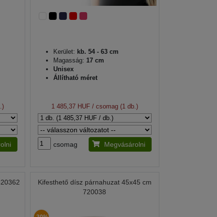
Kerület:
kb. 54 - 63 cm
Magasság:
17 cm
Unisex
Állítható méret
.)
1 485,37 HUF
/ csomag (1 db.)
olni
csomag
Megvásárolni
 620362
Kifesthető dísz párnahuzat 45x45 cm
720038