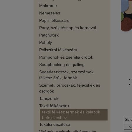
Makrame
Nemezelés
Papír félkészáru
Party, születésnap és karnevál
Patchwork
Pehely
Polisztirol félkészáru
Pomponok és zsenília drótok
Scrapbooking és quilling
Segédeszközök, szerszámok,
félkész árúk, formák
Szemek, orrocskák, fejecskék és
csörgők
Tanszerek
Textil félkészáru
textil félkész termék és kalapok
befejezéshez
Textília díszítése
Virágok, csokrok, növények és