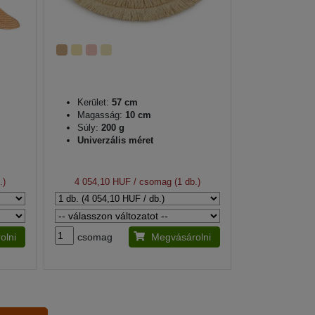
Kerület:
57 cm
Magasság:
10 cm
Súly:
200 g
Univerzális méret
.)
4 054,10 HUF
/ csomag (1 db.)
olni
csomag
Megvásárolni