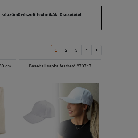
, képzőművészeti technikák, összetétel
1
2
3
4
x30 cm
Baseball sapka festhető 870747