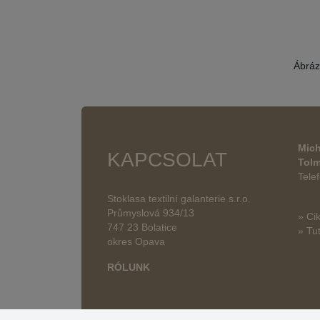
Ábráz
Mich
KAPCSOLAT
Tol
Tele
Stoklasa textilní galanterie s.r.o.
Průmyslová 934/13
» Ci
747 23 Bolatice
» Tut
okres Opava
RÓLUNK