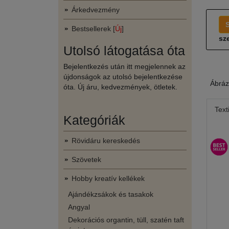
Árkedvezmény
Bestsellerek [
Új
]
sze
Utolsó látogatása óta
Bejelentkezés után itt megjelennek az
újdonságok az utolsó bejelentkezése
Ábráz
óta. Új áru, kedvezmények, ötletek.
Text
Kategóriák
Rövidáru kereskedés
Szövetek
Hobby kreatív kellékek
Ajándékzsákok és tasakok
Angyal
Dekorációs organtin, tüll, szatén taft