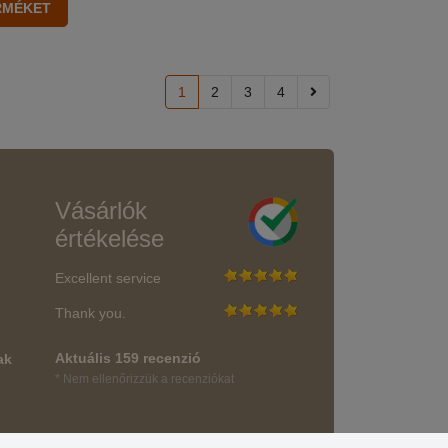
1
2
3
4
Vásárlók
értékelése
Excellent service
Thank you.
Aktuális 159 recenzió
ak
* Nem ellenőrizzük a recenziókat