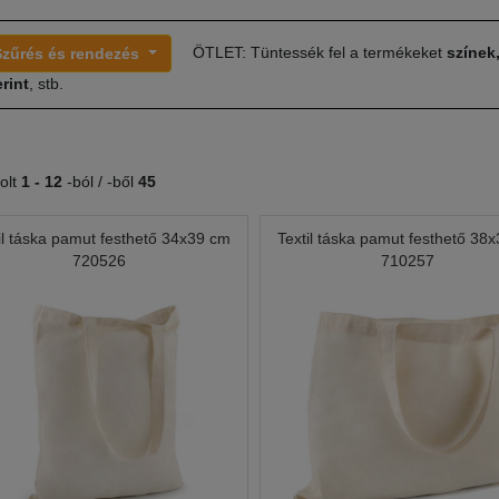
ÖTLET: Tüntessék fel a termékeket
színek
Szűrés és rendezés
rint
, stb.
olt
1 -
12
-ból / -ből
45
il táska pamut festhető 34x39 cm
Textil táska pamut festhető 38
720526
710257