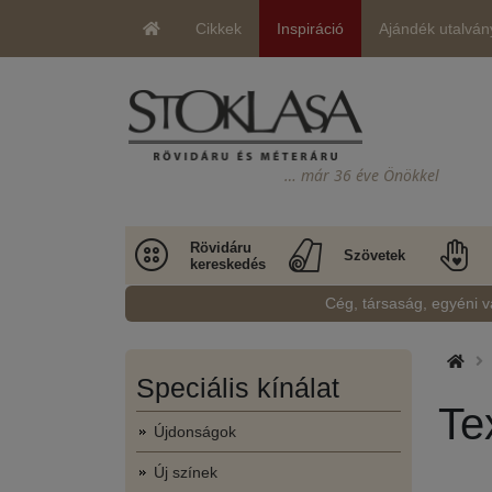
Cikkek
Inspiráció
Ajándék utalván
… már 36 éve Önökkel
Rövidáru
Szövetek
kereskedés
Cég, társaság, egyéni v
Speciális kínálat
Te
Újdonságok
Új színek