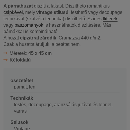
A párnahuzat
díszíti a lakást. Díszíthető romantikus
csipkével
, mely
vintage stílusú
, festhető vagy decoupage
tecnikával (szalvéta technika) díszíthető. Színes
flitterek
vagy
paszományok
is használhatók díszítésére. Más
párnákkal is kombinálható.
A huzat
cipzárral záródik
. Gramázsa 440 g/m2.
Csak a huzatot áruljuk, a betétet nem.
Méretek:
45 x 45 cm
Kétoldalú
összetétel
pamut, len
Technikák
festés, decoupage, aranzsálás jutával és lennel,
varrás
Stílusok
Vintage