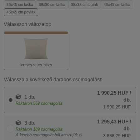
36x45 cm taška
38x30 cm taška
38x38 cm batoh
40x45 cm taška
45x45 cm povlak
Válasszon változatot:
természetes bézs
Válassza a következő darabos csomagolást:
1 990,25 HUF
/
1 db.
db.
Raktáron
569
csomagolás
1 990,25 HUF
1 295,43 HUF
/
3 db.
db.
Raktáron
189
csomagolás
A kisebb csomagolásból készítjük el
3 886,29 HUF