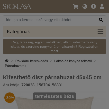
Nyelv
Fő
Beje
/
ajánlat
Pénznem
Kateg
Kategóriák
Cég, társaság, egyéni vállalkozó, állami intézmény vagy
iskola, és szeretne nagyker áron vásárolni?
Regisztráljon
most
Rövidáru kereskedés
Lakás és konyha teksztil
Párnahuzatok
Kifesthető dísz párnahuzat 45x45 cm
Áru kódja:
720038_158704_58831
természetes bézs
-30%