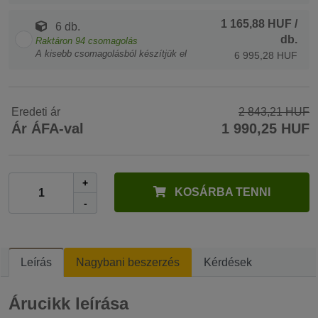
1 165,88 HUF
/
6 db.
db.
Raktáron
94
csomagolás
A kisebb csomagolásból készítjük el
6 995,28 HUF
Eredeti ár
2 843,21 HUF
Ár ÁFA-val
1 990,25 HUF
+
KOSÁRBA TENNI
-
Leírás
Nagybani beszerzés
Kérdések
Árucikk leírása