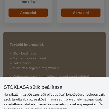
mm dísz
Ábrázolni
Ábrázolni
További információk
» Sütik beállítása
» Megrendelői kérdések
» Reklamáció
» Miért szükséges a regisztráció?
» Kedvezmények és jutalmak nagykereskedelmi
vásárlóinknak
STOKLASA sütik beállítása
» Súgó
Ha rákattint az „Összes süti elfogadása” lehetőségre, beleegyezik
azok tárolásába az eszközén, ami segíti a webhely navigációját,
az adathasználat elemzését és marketing tevékenységünket. Ön
Vásárlók