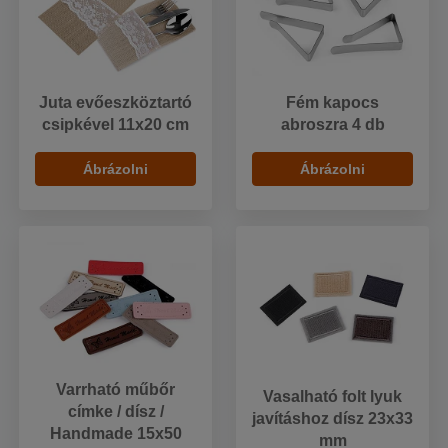
Juta evőeszköztartó
Fém kapocs
csipkével 11x20 cm
abroszra 4 db
Ábrázolni
Ábrázolni
Varrható műbőr
Vasalható folt lyuk
címke / dísz /
javításhoz dísz 23x33
Handmade 15x50
mm