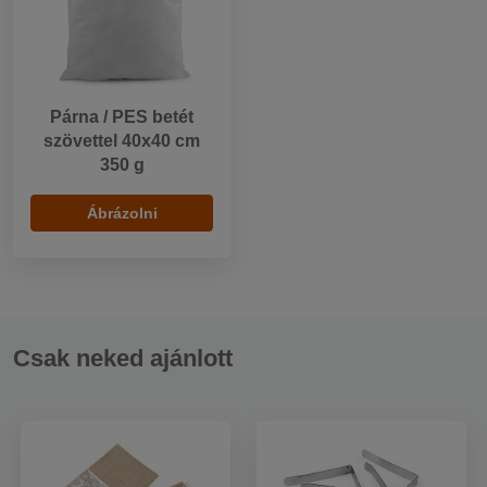
Párna / PES betét
szövettel 40x40 cm
350 g
Ábrázolni
Csak neked ajánlott