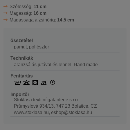
Szélesség:
11 cm
Magasság:
16 cm
Magassága a zsinórig:
14,5 cm
összetétel
pamut, poliészter
Technikák
aranzsálás jutával és lennel, Hand made
Fenttartás
Importőr
Stoklasa textilní galanterie s.r.o.
Průmyslová 934/13, 747 23 Bolatice, CZ
www.stoklasa.hu, eshop@stoklasa.hu