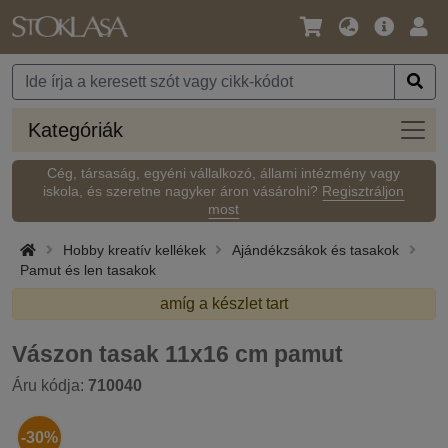
Nyelv
Fő
Beje
/
ajánlat
Pénznem
Kateg
Kategóriák
Cég, társaság, egyéni vállalkozó, állami intézmény vagy
iskola, és szeretne nagyker áron vásárolni?
Regisztráljon
most
Hobby kreatív kellékek
Ajándékzsákok és tasakok
Pamut és len tasakok
amíg a készlet tart
Vászon tasak 11x16 cm pamut
Áru kódja:
710040
-30%