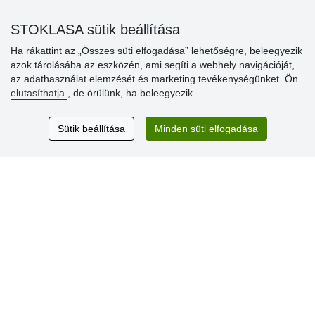
» Súgó
STOKLASA sütik beállítása
Ha rákattint az „Összes süti elfogadása” lehetőségre, beleegyezik
azok tárolásába az eszközén, ami segíti a webhely navigációját,
Vásárlók
az adathasználat elemzését és marketing tevékenységünket. Ön
értékelése
elutasíthatja
, de örülünk, ha beleegyezik.
Excellent service
Sütik beállítása
Minden süti elfogadása
Thank you.
Aktuális 159 recenzió
* Nem ellenőrizzük a recenziókat