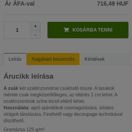
Ár ÁFA-val
716,49 HUF
+
KOSÁRBA TENNI
-
Leírás
Nagybani beszerzés
Kérdések
Árucikk leírása
A zsák
két szaténzsinórral csukható össze. A tasakok
mérete csak megközelítőleges, az eltérés 1 cm lehet. A
szaténzsinórok színe kicsit eltérő lehet.
Használata:
apró ajándékok csomagolására, sillatos
virágok tárolására. Festhető vagy decoupage technikával
díszíthető.
Gramázsa 125 g/m².