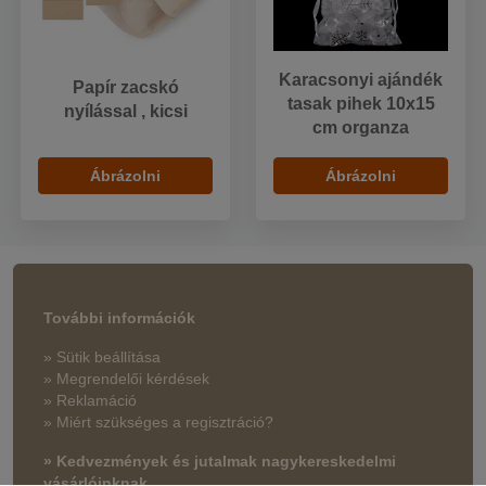
Karacsonyi ajándék
Papír zacskó
tasak pihek 10x15
nyílással , kicsi
cm organza
Ábrázolni
Ábrázolni
További információk
» Sütik beállítása
» Megrendelői kérdések
» Reklamáció
» Miért szükséges a regisztráció?
» Kedvezmények és jutalmak nagykereskedelmi
vásárlóinknak