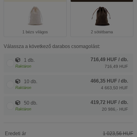
1 bézs világos
2 sötétbarna
Válassza a következő darabos csomagolást:
716,49 HUF
/ db.
1 db.
Raktáron
716,49 HUF
466,35 HUF
/ db.
10 db.
Raktáron
4 663,50 HUF
419,72 HUF
/ db.
50 db.
Raktáron
20 986,- HUF
Eredeti ár
1 023,56 HUF