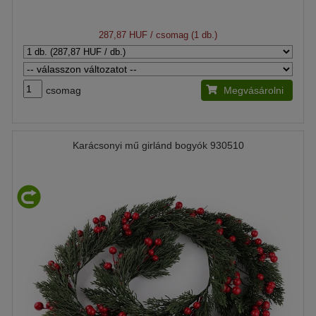
287,87 HUF
/ csomag (1 db.)
csomag
Megvásárolni
Karácsonyi mű girlánd bogyók 930510