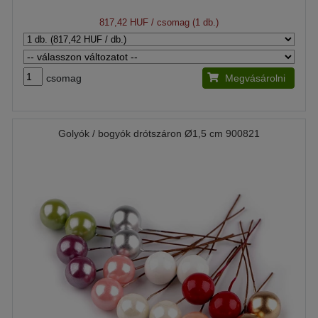
817,42 HUF
/ csomag (1 db.)
csomag
Megvásárolni
Golyók / bogyók drótszáron Ø1,5 cm 900821