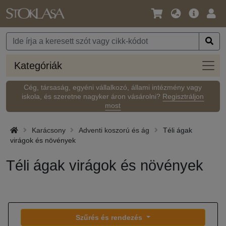
Nyelv
Fő
Beje
/
ajánlat
Pénznem
Kateg
Kategóriák
Cég, társaság, egyéni vállalkozó, állami intézmény vagy
iskola, és szeretne nagyker áron vásárolni?
Regisztráljon
most
Karácsony
Adventi koszorú és ág
Téli ágak
virágok és növények
Téli ágak virágok és növények
Szűrés és rendezés