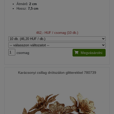
Átmérő:
2 cm
Hossz:
7,5 cm
462,- HUF
/ csomag (10 db.)
csomag
Megvásárolni
Karácsonyi csillag drótszálon glitterekkel 780739