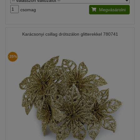
csomag
Megvásárolni
Karácsonyi csillag drótszálon glitterekkel 780741
-35%