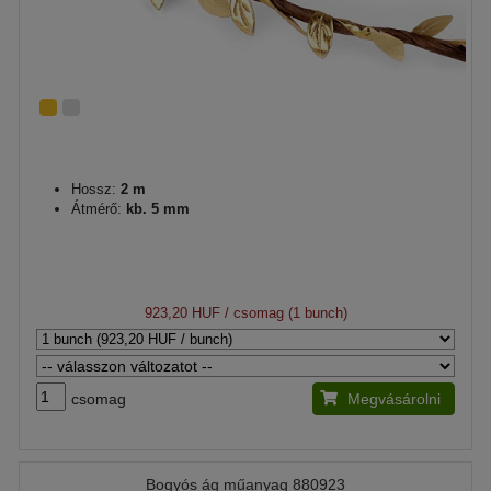
Hossz:
2 m
Átmérő:
kb. 5 mm
923,20 HUF
/ csomag (1 bunch)
csomag
Megvásárolni
Bogyós ág műanyag 880923