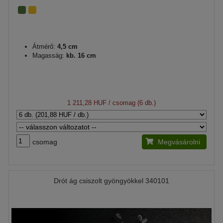
Átmérő:
4,5 cm
Magasság:
kb. 16 cm
1 211,28 HUF
/ csomag (6 db.)
csomag
Megvásárolni
Drót ág csiszolt gyöngyökkel 340101