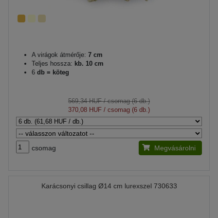
A virágok átmérője:
7 cm
Teljes hossza:
kb. 10 cm
6
db = köteg
569,34 HUF
/ csomag (6 db.)
370,08 HUF
/ csomag (6 db.)
csomag
Megvásárolni
Karácsonyi csillag Ø14 cm lurexszel 730633