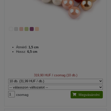
Átmérő:
1,5 cm
Hossz:
6,5 cm
319,90 HUF
/ csomag (10 db.)
csomag
Megvásárolni