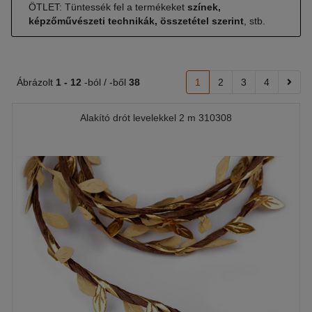
ÖTLET: Tüntessék fel a termékeket
színek,
képzőművészeti technikák, összetétel szerint
, stb.
Ábrázolt
1 -
12
-ból / -ből
38
1
2
3
4
Alakító drót levelekkel 2 m 310308