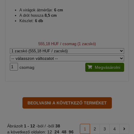
A virágok átmérője:
6 cm
A drót hossza
8,5 cm
Készlet:
6 db
555,18 HUF
/ csomag (1 zacskó)
csomag
Megvásárolni
Ábrázolt
1 -
12
-ból / -ből
38
1
2
3
4
a következő oldalon:
12
24
48
96