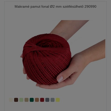
Makramé pamut fonal Ø2 mm szétfésülhető 290990