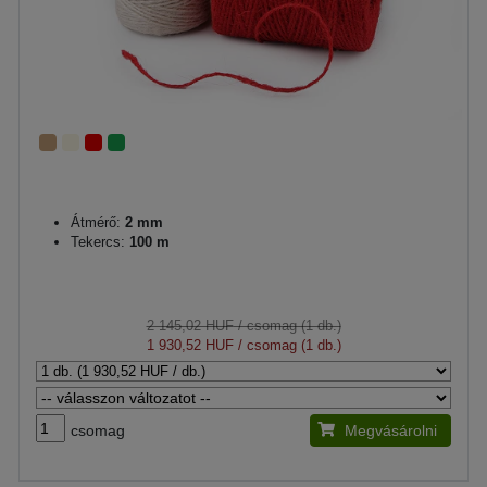
Átmérő:
2 mm
Tekercs:
100 m
2 145,02 HUF
/ csomag (1 db.)
1 930,52 HUF
/ csomag (1 db.)
csomag
Megvásárolni