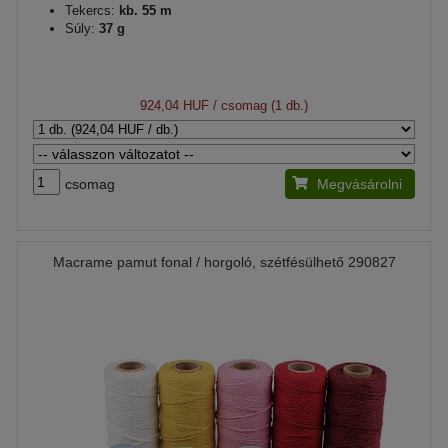
Tekercs:
kb. 55 m
Súly:
37 g
924,04 HUF
/ csomag (1 db.)
csomag
Megvásárolni
Macrame pamut fonal / horgoló, szétfésülhető 290827