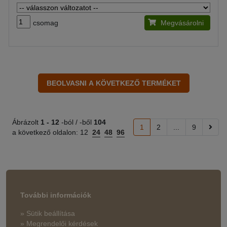
csomag
Megvásárolni
Ábrázolt
1 -
12
-ból / -ből
104
1
2
...
9
a következő oldalon:
12
24
48
96
További információk
» Sütik beállítása
» Megrendelői kérdések