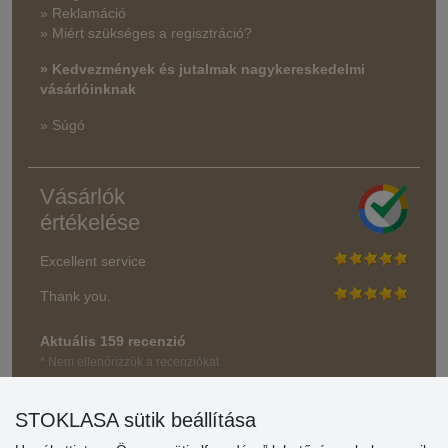
» Reklamáció
» Miért szükséges a regisztráció?
» Kedvezmények és jutalmak nagykereskedelmi
vásárlóinknak
» Súgó
Vásárlók
értékelése
Excellent service
Thank you.
Aktuális 159 recenzió
* Nem ellenőrizzük a recenziókat
STOKLASA sütik beállítása