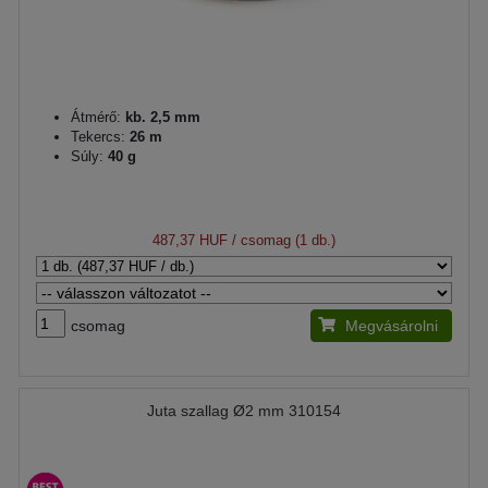
Átmérő:
kb. 2,5 mm
Tekercs:
26 m
Súly:
40 g
487,37 HUF
/ csomag (1 db.)
csomag
Megvásárolni
Juta szallag Ø2 mm 310154