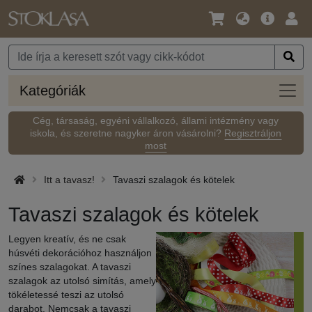
Nyelv
Fő
Beje
/
ajánlat
Pénznem
Kateg
Kategóriák
Cég, társaság, egyéni vállalkozó, állami intézmény vagy
iskola, és szeretne nagyker áron vásárolni?
Regisztráljon
most
Itt a tavasz!
Tavaszi szalagok és kötelek
Tavaszi szalagok és kötelek
Legyen kreatív, és ne csak
húsvéti dekorációhoz használjon
színes szalagokat. A tavaszi
szalagok az utolsó simítás, amely
tökéletessé teszi az utolsó
darabot. Nemcsak a tavaszi