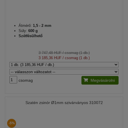
Átmérő:
1,5 - 2 mm
Súly:
600 g
Szétfésülhető
3 747,48 HUF
/ csomag (1 db.)
3 185,36 HUF
/ csomag (1 db.)
csomag
Megvásárolni
Szatén zsinór Ø1mm szivárványos 310072
-5%