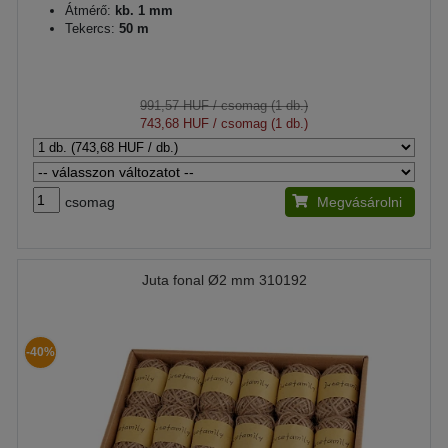
Átmérő:
kb. 1 mm
Tekercs:
50 m
991,57 HUF
/ csomag (1 db.)
743,68 HUF
/ csomag (1 db.)
csomag
Megvásárolni
Juta fonal Ø2 mm 310192
-40%