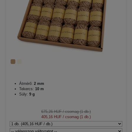
Átmérő:
2 mm
Tekercs:
10 m
Súly:
9 g
675,26 HUF
/ csomag (1 db.)
405,16 HUF
/ csomag (1 db.)