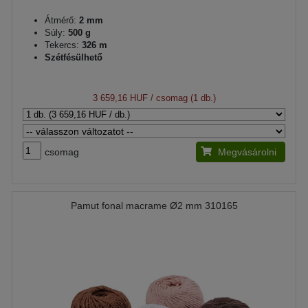
Átmérő:
2 mm
Súly:
500 g
Tekercs:
326 m
Szétfésülhető
3 659,16 HUF
/ csomag (1 db.)
csomag
Megvásárolni
Pamut fonal macrame Ø2 mm 310165