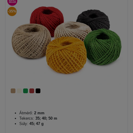
-35%
Átmérő:
2 mm
Tekercs:
35; 40; 50 m
Súly:
45; 47 g