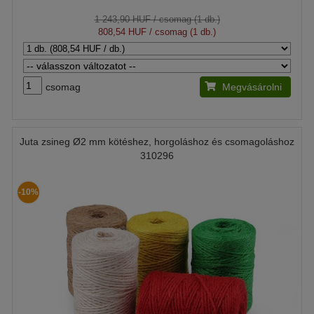
1 243,90 HUF
/ csomag (1 db.)
808,54 HUF
/ csomag (1 db.)
csomag
Megvásárolni
Juta zsineg Ø2 mm kötéshez, horgoláshoz és csomagoláshoz
310296
-10%