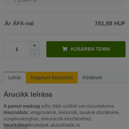
7.12 HUF / m
Ár ÁFA-val
781,88 HUF
+
KOSÁRBA TENNI
-
Leírás
Nagybani beszerzés
Kérdések
Árucikk leírása
A pamut madzag
erős, több szálból van összetekerve.
Használata:
virágcsokrok, ikebanák, tasakok díszítésére,
scrapbookinghoz, dekorációk készítéséhez,
fakarikákkal
fényképek akaszthatók rá.