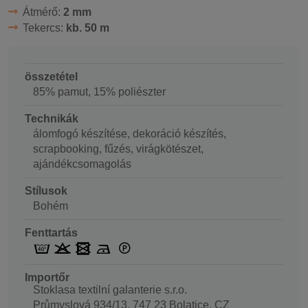
Átmérő:
2 mm
Tekercs:
kb. 50 m
összetétel
85% pamut, 15% poliészter
Technikák
álomfogó készítése, dekoráció készítés,
scrapbooking, fűzés, virágkötészet,
ajándékcsomagolás
Stílusok
Bohém
Fenttartás
Importőr
Stoklasa textilní galanterie s.r.o.
Průmyslová 934/13, 747 23 Bolatice, CZ