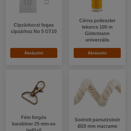
Cérna polieszter
Cipzárkocsi fogas
tekercs 100 m
cipzárhoz No 5 GT10
Gütermann
univerzális
Ábrázolni
Ábrázolni
Fém forgós
Sodrott pamutzsinór
karabíner 25 mm-es
Ø20 mm macrame
befűző