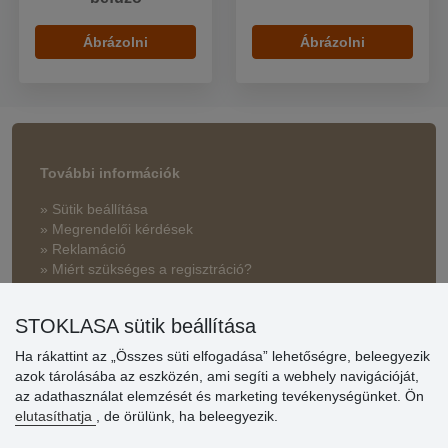
Ábrázolni
Ábrázolni
További információk
» Sütik beállítása
» Megrendelői kérdések
» Reklamáció
» Miért szükséges a regisztráció?
» Kedvezmények és jutalmak nagykereskedelmi
STOKLASA sütik beállítása
vásárlóinknak
Ha rákattint az „Összes süti elfogadása” lehetőségre, beleegyezik
» Súgó
azok tárolásába az eszközén, ami segíti a webhely navigációját,
az adathasználat elemzését és marketing tevékenységünket. Ön
elutasíthatja
, de örülünk, ha beleegyezik.
Vásárlók