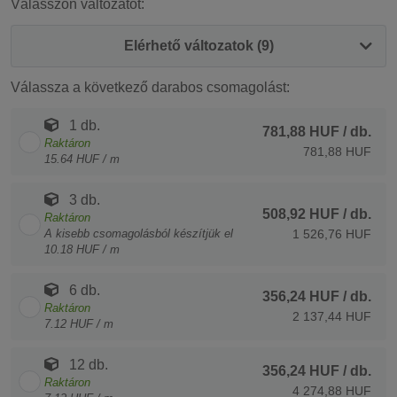
Válasszon változatot:
Elérhető változatok (9)
Válassza a következő darabos csomagolást:
1 db.
781,88 HUF
/ db.
Raktáron
781,88 HUF
15.64 HUF / m
3 db.
508,92 HUF
/ db.
Raktáron
A kisebb csomagolásból készítjük el
1 526,76 HUF
10.18 HUF / m
6 db.
356,24 HUF
/ db.
Raktáron
2 137,44 HUF
7.12 HUF / m
12 db.
356,24 HUF
/ db.
Raktáron
4 274,88 HUF