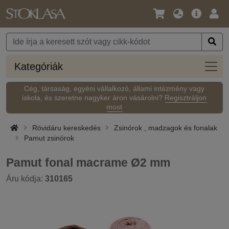
Nyelv
Fő
Beje
/
ajánlat
Pénznem
Kateg
Kategóriák
Cég, társaság, egyéni vállalkozó, állami intézmény vagy
iskola, és szeretne nagyker áron vásárolni?
Regisztráljon
most
Rövidáru kereskedés
Zsinórok , madzagok és fonalak
Pamut zsinórok
Pamut fonal macrame Ø2 mm
Áru kódja:
310165