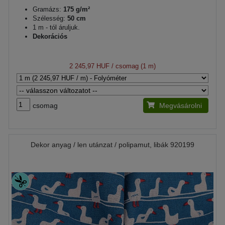
Gramázs:
175 g/m²
Szélesség:
50 cm
1 m - tól áruljuk.
Dekorációs
2 245,97 HUF
/ csomag (1 m)
csomag
Megvásárolni
Dekor anyag / len utánzat / polipamut, libák 920199