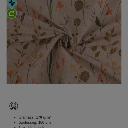
Gramázs:
170 g/m²
Szélesség:
160 cm
1 m - tól áruljuk.