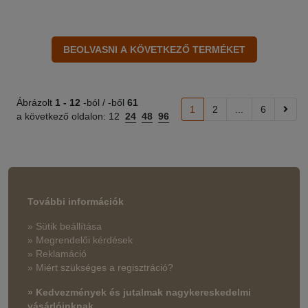
Ábrázolt
1 -
12
-ból / -ből
61
1
2
...
6
a következő oldalon:
12
24
48
96
További információk
» Sütik beállítása
» Megrendelői kérdések
» Reklamáció
» Miért szükséges a regisztráció?
» Kedvezmények és jutalmak nagykereskedelmi
vásárlóinknak