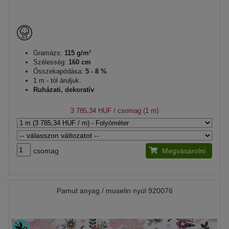
Gramázs:
115 g/m²
Szélesség:
160 cm
Összekapódása:
5 - 8 %
1 m - tól áruljuk.
Ruházati, dekoratív
3 785,34 HUF
/ csomag (1 m)
csomag
Megvásárolni
Pamut anyag / muselin nyúl 920076