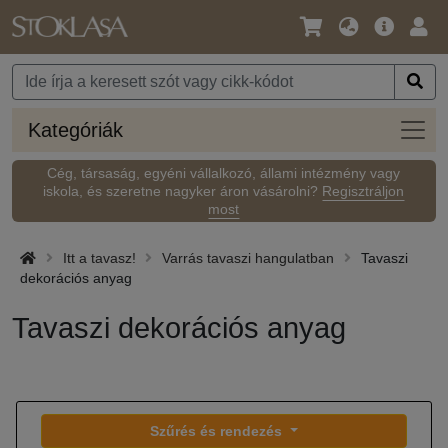
Nyelv
Fő
Beje
/
ajánlat
Pénznem
Kateg
Kategóriák
Cég, társaság, egyéni vállalkozó, állami intézmény vagy
iskola, és szeretne nagyker áron vásárolni?
Regisztráljon
most
Itt a tavasz!
Varrás tavaszi hangulatban
Tavaszi
dekorációs anyag
Tavaszi dekorációs anyag
Szűrés és rendezés