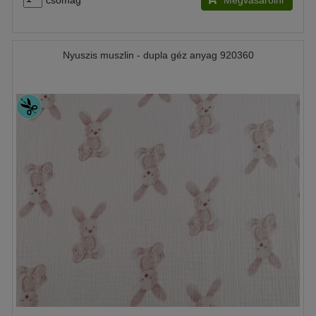
csomag
Megvásárolni
Nyuszis muszlin - dupla géz anyag 920360