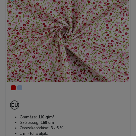
Gramázs:
110 g/m²
Szélesség:
160 cm
Összekapódása:
3 - 5 %
1 m - tól áruljuk.