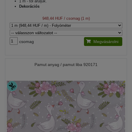
1 m - tól áruljuk.
Dekorációs
948,44 HUF
/ csomag (1 m)
csomag
Megvásárolni
Pamut anyag / pamut liba 920171