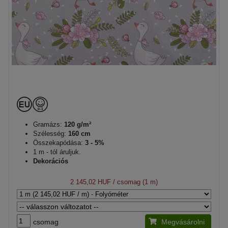
Gramázs:
120 g/m²
Szélesség:
160 cm
Összekapódása:
3 - 5%
1 m - tól áruljuk.
Dekorációs
2 145,02 HUF
/ csomag (1 m)
csomag
Megvásárolni