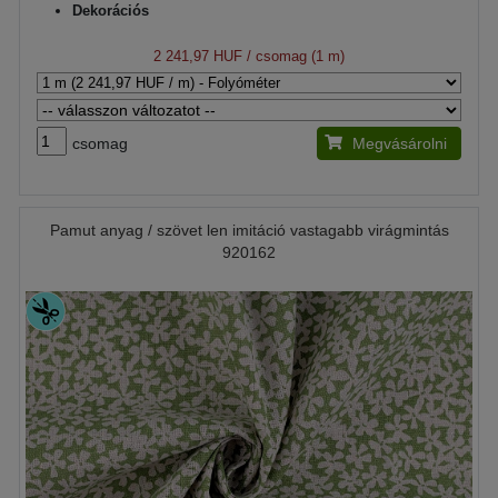
Dekorációs
2 241,97 HUF
/ csomag (1 m)
csomag
Megvásárolni
Pamut anyag / szövet len imitáció vastagabb virágmintás
920162