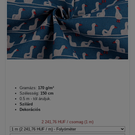
Gramázs:
170 g/m²
Szélesség:
150 cm
0.5 m - tól áruljuk.
Szilárd
Dekorációs
2 241,76 HUF
/ csomag (1 m)