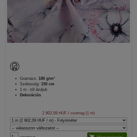
Gramázs:
180 g/m²
Szélesség:
150 cm
1 m - tól áruljuk.
Dekorációs
2 902,09 HUF
/ csomag (1 m)