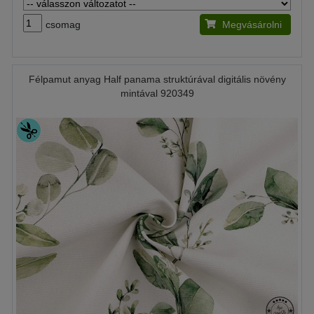
csomag
Megvásárolni
Félpamut anyag Half panama struktúrával digitális növény
mintával 920349