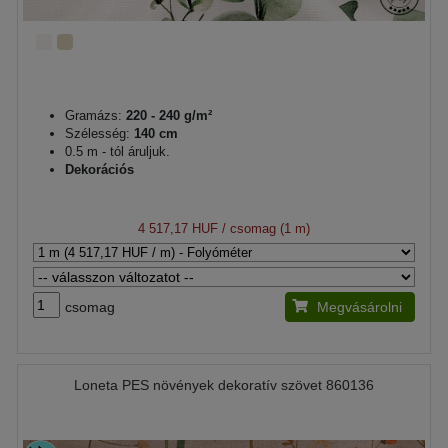
Gramázs:
220 - 240 g/m²
Szélesség:
140 cm
0.5 m - tól áruljuk.
Dekorációs
4 517,17 HUF
/ csomag (1 m)
csomag
Megvásárolni
Loneta PES növények dekoratív szövet 860136