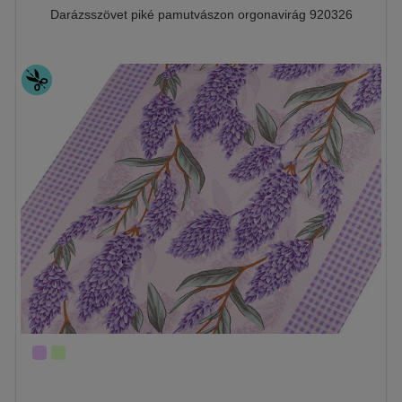
Darázsszövet piké pamutvászon orgonavirág 920326