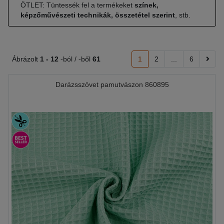
ÖTLET: Tüntessék fel a termékeket
színek,
képzőművészeti technikák, összetétel szerint
, stb.
Ábrázolt
1 -
12
-ból / -ből
61
1
2
...
6
Darázsszövet pamutvászon 860895