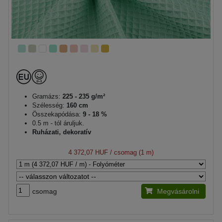
Gramázs:
225 - 235 g/m²
Szélesség:
160 cm
Összekapódása:
9 - 18 %
0.5 m - tól áruljuk.
Ruházati, dekoratív
4 372,07 HUF
/ csomag (1 m)
csomag
Megvásárolni