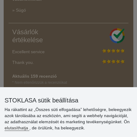
» Súgó
Vásárlók
értékelése
Excellent service
Thank you.
Aktuális 159 recenzió
* Nem ellenőrizzük a recenziókat
STOKLASA sütik beállítása
Ha rákattint az „Összes süti elfogadása” lehetőségre, beleegyezik
azok tárolásába az eszközén, ami segíti a webhely navigációját,
az adathasználat elemzését és marketing tevékenységünket. Ön
elutasíthatja
, de örülünk, ha beleegyezik.