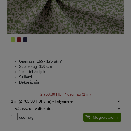
Gramázs:
165 - 175 g/m²
Szélesség:
150 cm
1 m - tól áruljuk.
Szilárd
Dekorációs
2 763,30 HUF
/ csomag (1 m)
csomag
Megvásárolni