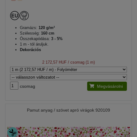
Gramázs:
120 g/m²
Szélesség:
160 cm
Összekapódása:
3 - 5%
1 m - tól áruljuk.
Dekorációs
2 172,57 HUF
/ csomag (1 m)
csomag
Megvásárolni
Pamut anyag / szövet apró virágok 920109