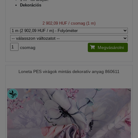
Dekorációs
2 902,09 HUF
/ csomag (1 m)
csomag
Megvásárolni
Loneta PES virágok mintás dekoratív anyag 860611